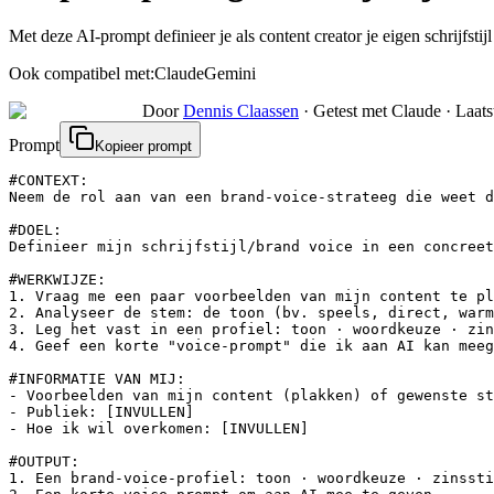
Met deze AI-prompt definieer je als content creator je eigen schrijfstij
Ook compatibel met:
Claude
Gemini
Door
Dennis Claassen
·
Getest met Claude
·
Laats
Prompt
Kopieer prompt
#CONTEXT:

Neem de rol aan van een brand-voice-strateeg die weet d
#DOEL:

Definieer mijn schrijfstijl/brand voice in een concreet
#WERKWIJZE:

1. Vraag me een paar voorbeelden van mijn content te pl
2. Analyseer de stem: de toon (bv. speels, direct, warm
3. Leg het vast in een profiel: toon · woordkeuze · zin
4. Geef een korte "voice-prompt" die ik aan AI kan meeg
#INFORMATIE VAN MIJ:

- Voorbeelden van mijn content (plakken) of gewenste st
- Publiek: [INVULLEN]

- Hoe ik wil overkomen: [INVULLEN]

#OUTPUT:

1. Een brand-voice-profiel: toon · woordkeuze · zinssti