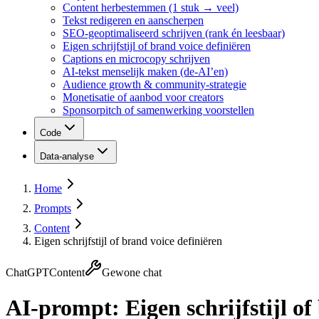
Content herbestemmen (1 stuk → veel)
Tekst redigeren en aanscherpen
SEO-geoptimaliseerd schrijven (rank én leesbaar)
Eigen schrijfstijl of brand voice definiëren
Captions en microcopy schrijven
AI-tekst menselijk maken (de-AI’en)
Audience growth & community-strategie
Monetisatie of aanbod voor creators
Sponsorpitch of samenwerking voorstellen
Code
Data-analyse
Home
Prompts
Content
Eigen schrijfstijl of brand voice definiëren
ChatGPT
Content
Gewone chat
AI-prompt:
Eigen schrijfstijl o