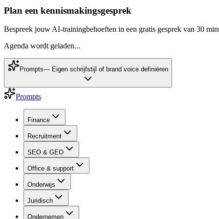
Plan een kennismakingsgesprek
Bespreek jouw AI-trainingbehoeften in een gratis gesprek van 30 min
Agenda wordt geladen...
Prompts
—
Eigen schrijfstijl of brand voice definiëren
Prompts
Finance
Recruitment
SEO & GEO
Office & support
Onderwijs
Juridisch
Ondernemen