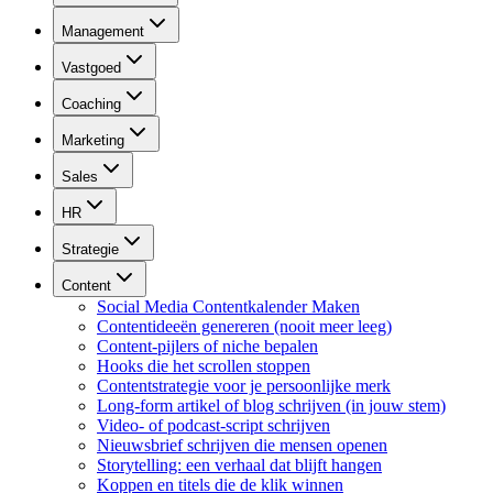
Management
Vastgoed
Coaching
Marketing
Sales
HR
Strategie
Content
Social Media Contentkalender Maken
Contentideeën genereren (nooit meer leeg)
Content-pijlers of niche bepalen
Hooks die het scrollen stoppen
Contentstrategie voor je persoonlijke merk
Long-form artikel of blog schrijven (in jouw stem)
Video- of podcast-script schrijven
Nieuwsbrief schrijven die mensen openen
Storytelling: een verhaal dat blijft hangen
Koppen en titels die de klik winnen