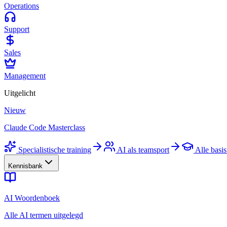
Operations
Support
Sales
Management
Uitgelicht
Nieuw
Claude Code Masterclass
Specialistische training
AI als teamsport
Alle basis
Kennisbank
AI Woordenboek
Alle AI termen uitgelegd