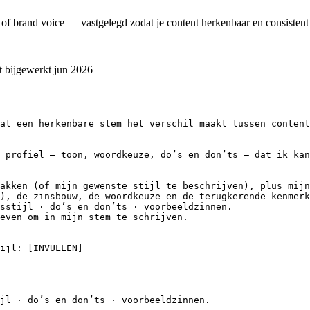
l of brand voice — vastgelegd zodat je content herkenbaar en consistent b
t bijgewerkt
jun 2026
at een herkenbare stem het verschil maakt tussen content
 profiel — toon, woordkeuze, do’s en don’ts — dat ik kan
akken (of mijn gewenste stijl te beschrijven), plus mijn
), de zinsbouw, de woordkeuze en de terugkerende kenmerk
sstijl · do’s en don’ts · voorbeeldzinnen.

even om in mijn stem te schrijven.

ijl: [INVULLEN]

jl · do’s en don’ts · voorbeeldzinnen.
