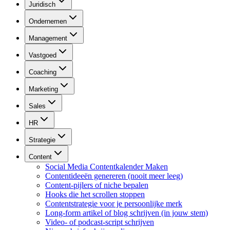
Juridisch
Ondernemen
Management
Vastgoed
Coaching
Marketing
Sales
HR
Strategie
Content
Social Media Contentkalender Maken
Contentideeën genereren (nooit meer leeg)
Content-pijlers of niche bepalen
Hooks die het scrollen stoppen
Contentstrategie voor je persoonlijke merk
Long-form artikel of blog schrijven (in jouw stem)
Video- of podcast-script schrijven