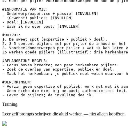
4. Geef per pijler voorbeeldonderwerpen en hoe de pijle
#INFORMATIE VAN MIJ:

- Onderwerp/expertise + passie: [INVULLEN]

- (Gewenst) publiek: [INVULLEN]

- Doel: [INVULLEN]

- Waar ik nu over post: [INVULLEN]

#OUTPUT:

1. De sweet spot (expertise × publiek × doel).

2. 3–5 content-pijlers met per pijler de inhoud en het 
3. Voorbeeldonderwerpen per pijler + wat ik kan laten v
Zo werken goede pijlers (illustratief): drie herkenbare
#BELANGRIJKE REGELS:

- Focus boven breedte; een paar herkenbare pijlers.

- Zoek de overlap van expertise, publiek én doel.

- Maak het herkenbaar; je publiek moet weten waarvoor h
#BEPERKINGEN:

- Verzin geen expertise of publiek; werk met wat ik aan
- Geen niche die niet bij me past; authenticiteit telt.

- Lever de pijlers; de invulling doe ik.
Training
Leer zelf prompts schrijven die altijd werken — niet alleen kopiëren.