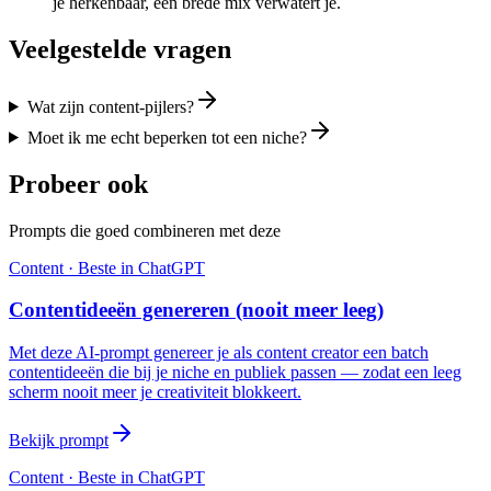
je herkenbaar, een brede mix verwatert je.
Veelgestelde vragen
Wat zijn content-pijlers?
Moet ik me echt beperken tot een niche?
Probeer ook
Prompts die goed combineren met deze
Content
· Beste in
ChatGPT
Contentideeën genereren (nooit meer leeg)
Met deze AI-prompt genereer je als content creator een batch
contentideeën die bij je niche en publiek passen — zodat een leeg
scherm nooit meer je creativiteit blokkeert.
Bekijk prompt
Content
· Beste in
ChatGPT