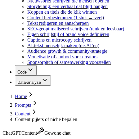
Nieuwsbrief schrijven die mensen openen
Storytelling: een verhaal dat blijft hangen
Koppen en titels die de klik winnen
Content herbestemmen (1 stuk → veel)
Tekst redigeren en aanscherpen
SEO-geoptimaliseerd schrijven (rank én leesbaar)
Eigen schrijfstijl of brand voice definiëren
Captions en microcopy schrijven
AI-tekst menselijk maken (de-AI’en)
Audience growth & community-strategie
Monetisatie of aanbod voor creators
Sponsorpitch of samenwerking voorstellen
Code
Data-analyse
Home
Prompts
Content
Content-pijlers of niche bepalen
ChatGPT
Content
Gewone chat