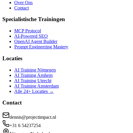
Over Ons
Contact
Specialistische Trainingen
MCP Protocol
AI-Powered SEO
OpenAI Agent Builder
Prompt Engineering Mastery
Locaties
AI Training Nijmegen
AI Training Arnhem
AI Training Utrecht
AI Training Amsterdam
Alle 24+ Locaties →
Contact
dennis@projectimpact.nl
+31 6 54237254