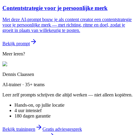
Contentstrategie voor je persoonlijke merk
Met deze AI-prompt bouw je als content creator een contentstrategie
voor je persoonlijke merk — met richting, ritme en doel, zodat je
groeit in plaats van willekeurig te posten.
Bekijk prompt
Meer leren?
Dennis Claassen
AI-trainer · 35+ teams
Leer zelf prompts schrijven die altijd werken — niet alleen kopiëren.
Hands-on, op jullie locatie
4 uur intensief
180 dagen garantie
Bekijk trainingen
Gratis adviesgesprek