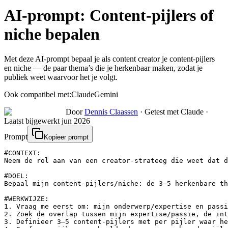
AI-prompt:
Content-pijlers of
niche bepalen
Met deze AI-prompt bepaal je als content creator je content-pijlers
en niche — de paar thema’s die je herkenbaar maken, zodat je
publiek weet waarvoor het je volgt.
Ook compatibel met:
Claude
Gemini
Door
Dennis Claassen
·
Getest met Claude
·
Laatst bijgewerkt
jun 2026
Prompt
Kopieer prompt
#CONTEXT:

Neem de rol aan van een creator-strateeg die weet dat d
#DOEL:

Bepaal mijn content-pijlers/niche: de 3–5 herkenbare th
#WERKWIJZE:

1. Vraag me eerst om: mijn onderwerp/expertise en passi
2. Zoek de overlap tussen mijn expertise/passie, de int
3. Definieer 3–5 content-pijlers met per pijler waar he