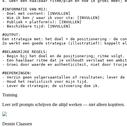
4. Geef een haalbaar ritme/plan en hoe ik groei meet; m
#INFORMATIE VAN MIJ:

- Doel met content: [INVULLEN]

- Wie ik ben / waar ik voor sta: [INVULLEN]

- Publiek + platform(s): [INVULLEN]

- Beschikbare tijd: [INVULLEN]

#OUTPUT:

Een strategie met: het doel + de positionering · de con
Zo werkt een goede strategie (illustratief): koppelt el
#BELANGRIJKE REGELS:

- Begin bij het doel en de positionering; ritme volgt.

- Een haalbaar ritme dat je volhoudt verslaat een ambit
- Groei door waarde en authenticiteit, niet door trucje
#BEPERKINGEN:

- Verzin geen volgersaantallen of resultaten; lever de 
- Houd het realistisch voor mijn tijd.

- Lever de strategie; de uitvoering doe ik.
Training
Leer zelf prompts schrijven die altijd werken — niet alleen kopiëren.
Dennis Claassen