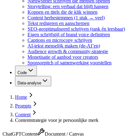
Nieuwsbrief schrijven die mensen openen
Storytelling: een verhaal dat blijft hangen
Koppen en titels die de klik winnen
Content herbestemmen (1 stuk → veel)
Tekst redigeren en aanscherpen
SEO-geoptimaliseerd schrijven (rank én leesbaar)
Eigen schrijfstijl of brand voice definiëren
Captions en microcopy schrijven
AI-tekst menselijk maken (de-AI’en)
Audience growth & community-strategie
Monetisatie of aanbod voor creators
Sponsorpitch of samenwerking voorstellen
Code
Data-analyse
Home
Prompts
Content
Contentstrategie voor je persoonlijke merk
ChatGPT
Content
Document / Canvas