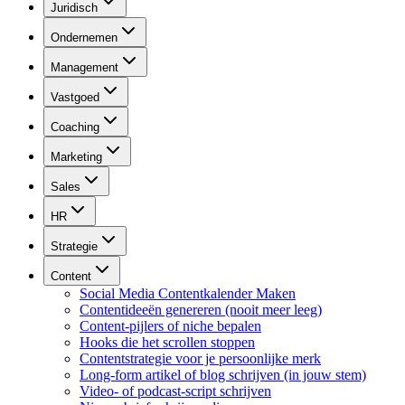
Juridisch
Ondernemen
Management
Vastgoed
Coaching
Marketing
Sales
HR
Strategie
Content
Social Media Contentkalender Maken
Contentideeën genereren (nooit meer leeg)
Content-pijlers of niche bepalen
Hooks die het scrollen stoppen
Contentstrategie voor je persoonlijke merk
Long-form artikel of blog schrijven (in jouw stem)
Video- of podcast-script schrijven