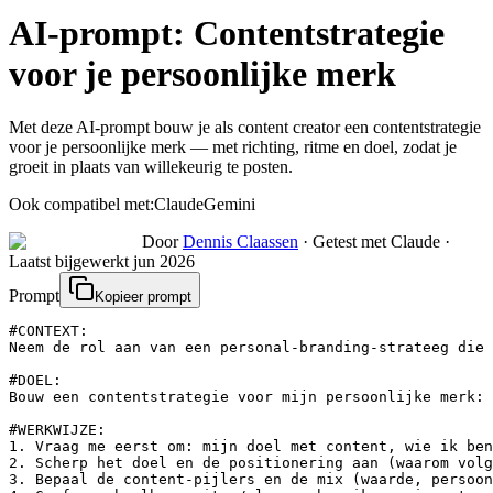
AI-prompt:
Contentstrategie
voor je persoonlijke merk
Met deze AI-prompt bouw je als content creator een contentstrategie
voor je persoonlijke merk — met richting, ritme en doel, zodat je
groeit in plaats van willekeurig te posten.
Ook compatibel met:
Claude
Gemini
Door
Dennis Claassen
·
Getest met Claude
·
Laatst bijgewerkt
jun 2026
Prompt
Kopieer prompt
#CONTEXT:

Neem de rol aan van een personal-branding-strateeg die 
#DOEL:

Bouw een contentstrategie voor mijn persoonlijke merk: 
#WERKWIJZE:

1. Vraag me eerst om: mijn doel met content, wie ik ben
2. Scherp het doel en de positionering aan (waarom volg
3. Bepaal de content-pijlers en de mix (waarde, persoon