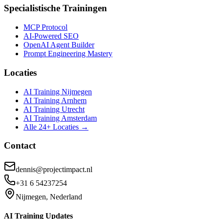
Specialistische Trainingen
MCP Protocol
AI-Powered SEO
OpenAI Agent Builder
Prompt Engineering Mastery
Locaties
AI Training Nijmegen
AI Training Arnhem
AI Training Utrecht
AI Training Amsterdam
Alle 24+ Locaties →
Contact
dennis@projectimpact.nl
+31 6 54237254
Nijmegen, Nederland
AI Training Updates