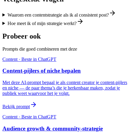
Waarom een contentstrategie als ik al consistent post?
Hoe meet ik of mijn strategie werkt?
Probeer ook
Prompts die goed combineren met deze
Content
· Beste in
ChatGPT
Content-pijlers of niche bepalen
Met deze AI-prompt bepaal je als content creator je content-pijlers
en niche — de paar thema’s die je herkenbaar maken, zodat je
publiek weet waarvoor het je volgt.
Bekijk prompt
Content
· Beste in
ChatGPT
Audience growth & community-strategie