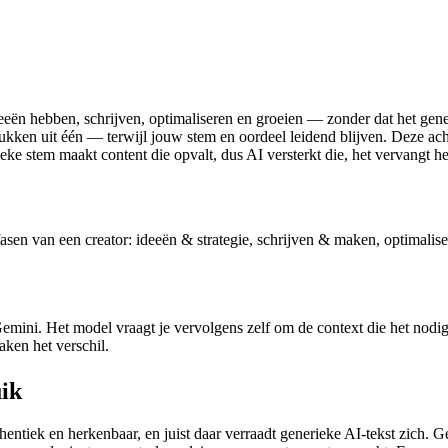
ën hebben, schrijven, optimaliseren en groeien — zonder dat het generiek
 stukken uit één — terwijl jouw stem en oordeel leidend blijven. Deze ac
eke stem maakt content die opvalt, dus AI versterkt die, het vervangt he
asen van een creator: ideeën & strategie, schrijven & maken, optimalis
i. Het model vraagt je vervolgens zelf om de context die het nodig he
aken het verschil.
ik
uthentiek en herkenbaar, en juist daar verraadt generieke AI-tekst zich