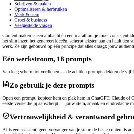
Schrijven & maken
Optimaliseren & herbruiken
Merk & stem
Groei & business
Veelgestelde vragen
Content maken is een ambacht én een marathon: je moet consistent idee
het slim inzet: het genereert ideeën, scherpt teksten aan en haalt tien
werk. Ze zijn gebouwd op één principe dat alles draagt: jouw authenti
Eén werkstroom,
18
prompts
Van leeg scherm tot verdienen — de achttien prompts dekken de vijf f
Zo gebruik je deze prompts
Open een prompt, kopieer hem en plak hem in ChatGPT, Claude of Gemin
eerste versie die jij aanscherpt — jouw stem, smaak en eindredactie m
Vertrouwelijkheid & verantwoord gebru
AI is een assistent, geen vervanger van je stem: de beste content is a