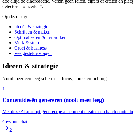
doe altijd de eindredactie. Verzin geen feiten, cijfers of citaten en pl
detectoren omzeilen".
Op deze pagina
Ideeën & strategie
Schrijven & maken
Optimaliseren & herbruiken
Merk & stem
Groei & business
Veelgestelde vragen
Ideeën & strategie
Nooit meer een leeg scherm — focus, hooks en richting.
1
Contentideeën genereren (nooit meer leeg)
Met deze AI-prompt genereer je als content creator een batch contentid
Gewone chat
2