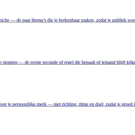
n niche — de paar thema’s die je herkenbaar maken, zodat je publiek wee
n stoppen — de eerste seconde of regel die bepaalt of iemand blijft kijke
or je persoonlijke merk — met richting, ritme en doel, zodat je groeit i