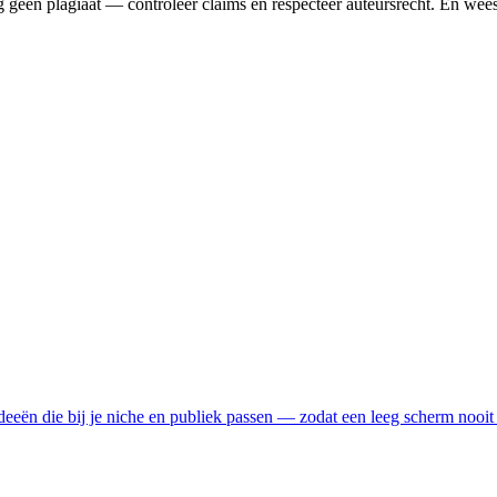
eeg geen plagiaat — controleer claims en respecteer auteursrecht. En wees 
eeën die bij je niche en publiek passen — zodat een leeg scherm nooit m