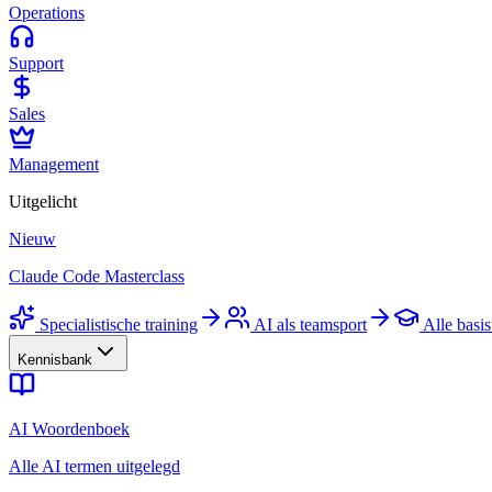
Operations
Support
Sales
Management
Uitgelicht
Nieuw
Claude Code Masterclass
Specialistische training
AI als teamsport
Alle basis
Kennisbank
AI Woordenboek
Alle AI termen uitgelegd