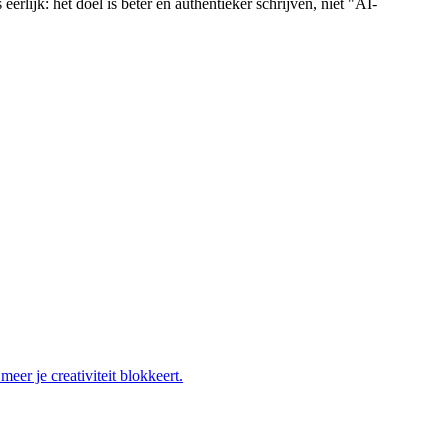
eerlijk: het doel is beter en authentieker schrijven, niet "AI-
eer je creativiteit blokkeert.