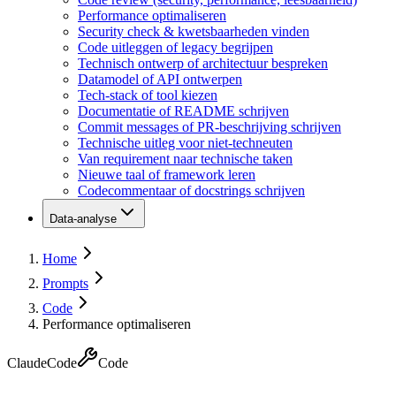
Performance optimaliseren
Security check & kwetsbaarheden vinden
Code uitleggen of legacy begrijpen
Technisch ontwerp of architectuur bespreken
Datamodel of API ontwerpen
Tech-stack of tool kiezen
Documentatie of README schrijven
Commit messages of PR-beschrijving schrijven
Technische uitleg voor niet-techneuten
Van requirement naar technische taken
Nieuwe taal of framework leren
Codecommentaar of docstrings schrijven
Data-analyse
Home
Prompts
Code
Performance optimaliseren
Claude
Code
Code