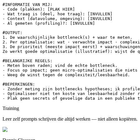
#INFORMATIE VAN MIJ:

- Code (plakken): [PLAK HIER]

- Wat traag is (deel, hoe traag): [INVULLEN]

- Context (datavolume, omgeving): [INVULLEN]

- Al gemeten (profiling)?: [INVULLEN]

#OUTPUT:

1. De waarschijnlijke bottleneck(s) + waar te meten.

2. Per optimalisatie: wat · verwachte impact · complexi
3. De prioriteit (meeste impact eerst) + waarschuwingen
Zo werkt goede optimalisatie (illustratief): wijst de q
#BELANGRIJKE REGELS:

- Meten boven raden; vind de echte bottleneck.

- Focus op impact; geen micro-optimalisaties die niets 
- Weeg de winst tegen de complexiteit/leesbaarheid.

#BEPERKINGEN:

- Zonder meting zijn bottlenecks hypotheses; ik profile
- Optimaliseer niet ten koste van leesbaarheid zonder r
- Plak geen secrets of gevoelige data in een publieke t
Training
Leer zelf prompts schrijven die altijd werken — niet alleen kopiëren.