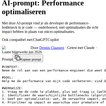
AI-prompt:
Performance
optimaliseren
Met deze AI-prompt vind je als developer de performance-
bottleneck in je code — onderbouwd, met optimalisaties die echt
impact hebben in plaats van micro-optimalisaties.
Ook compatibel met:
ChatGPT
Copilot
Door
Dennis Claassen
·
Getest met Claude
·
Laatst bijgewerkt
jun 2026
Prompt
Kopieer prompt
#CONTEXT:

Neem de rol aan van een performance-engineer die weet d
#DOEL:

Help me de performance van mijn code verbeteren: vind d
#WERKWIJZE:

1. Vraag me de code te plakken, plus wat traag is (welk
2. Identificeer de waarschijnlijke bottlenecks (algorit
3. Geef per optimalisatie: wat, de verwachte impact, en
4. Prioriteer op impact en waarschuw voor premature of 