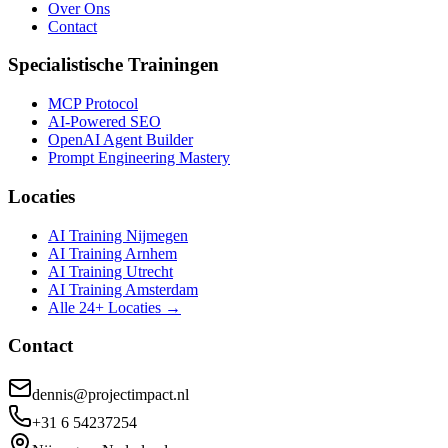
Over Ons
Contact
Specialistische Trainingen
MCP Protocol
AI-Powered SEO
OpenAI Agent Builder
Prompt Engineering Mastery
Locaties
AI Training Nijmegen
AI Training Arnhem
AI Training Utrecht
AI Training Amsterdam
Alle 24+ Locaties →
Contact
dennis@projectimpact.nl
+31 6 54237254