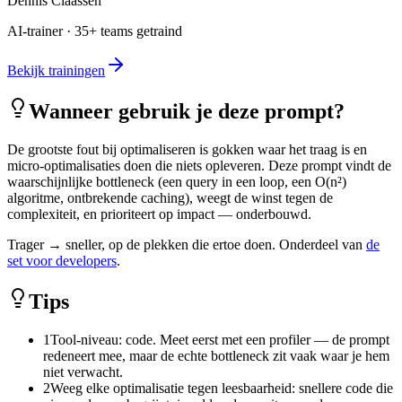
Dennis Claassen
AI-trainer · 35+ teams getraind
Bekijk trainingen
Wanneer gebruik je deze prompt?
De grootste fout bij optimaliseren is gokken waar het traag is en
micro-optimalisaties doen die niets opleveren. Deze prompt vindt de
waarschijnlijke bottleneck (een query in een loop, een O(n²)
algoritme, ontbrekende caching), weegt de winst tegen de
complexiteit, en prioriteert op impact — onderbouwd.
Trager → sneller, op de plekken die ertoe doen. Onderdeel van
de
set voor developers
.
Tips
1
Tool-niveau: code. Meet eerst met een profiler — de prompt
redeneert mee, maar de echte bottleneck zit vaak waar je hem
niet verwacht.
2
Weeg elke optimalisatie tegen leesbaarheid: snellere code die