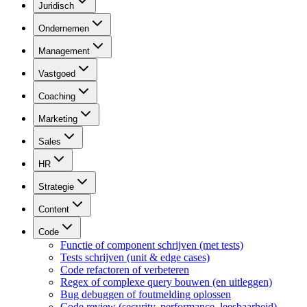
Juridisch
Ondernemen
Management
Vastgoed
Coaching
Marketing
Sales
HR
Strategie
Content
Code
Functie of component schrijven (met tests)
Tests schrijven (unit & edge cases)
Code refactoren of verbeteren
Regex of complexe query bouwen (en uitleggen)
Bug debuggen of foutmelding oplossen
Code review (security, performance, leesbaarheid)