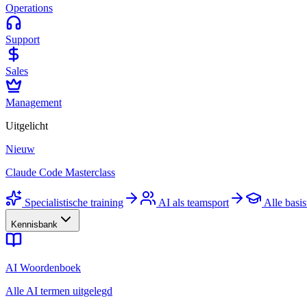
Operations
Support
Sales
Management
Uitgelicht
Nieuw
Claude Code Masterclass
Specialistische training
AI als teamsport
Alle basis
Kennisbank
AI Woordenboek
Alle AI termen uitgelegd