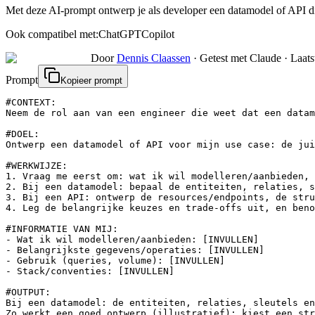
Met deze AI-prompt ontwerp je als developer een datamodel of API die 
Ook compatibel met:
ChatGPT
Copilot
Door
Dennis Claassen
·
Getest met Claude
·
Laats
Prompt
Kopieer prompt
#CONTEXT:

Neem de rol aan van een engineer die weet dat een datam
#DOEL:

Ontwerp een datamodel of API voor mijn use case: de jui
#WERKWIJZE:

1. Vraag me eerst om: wat ik wil modelleren/aanbieden, 
2. Bij een datamodel: bepaal de entiteiten, relaties, s
3. Bij een API: ontwerp de resources/endpoints, de stru
4. Leg de belangrijke keuzes en trade-offs uit, en beno
#INFORMATIE VAN MIJ:

- Wat ik wil modelleren/aanbieden: [INVULLEN]

- Belangrijkste gegevens/operaties: [INVULLEN]

- Gebruik (queries, volume): [INVULLEN]

- Stack/conventies: [INVULLEN]

#OUTPUT:

Bij een datamodel: de entiteiten, relaties, sleutels en
Zo werkt een goed ontwerp (illustratief): kiest een str