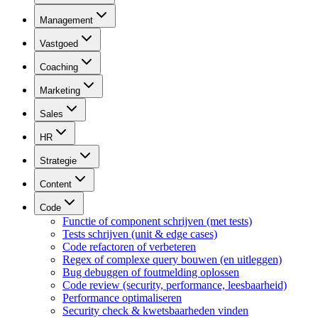
Management
Vastgoed
Coaching
Marketing
Sales
HR
Strategie
Content
Code
Functie of component schrijven (met tests)
Tests schrijven (unit & edge cases)
Code refactoren of verbeteren
Regex of complexe query bouwen (en uitleggen)
Bug debuggen of foutmelding oplossen
Code review (security, performance, leesbaarheid)
Performance optimaliseren
Security check & kwetsbaarheden vinden