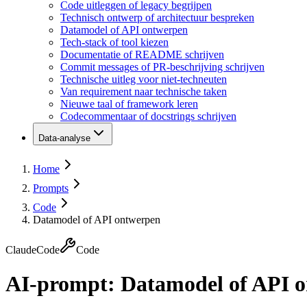
Code uitleggen of legacy begrijpen
Technisch ontwerp of architectuur bespreken
Datamodel of API ontwerpen
Tech-stack of tool kiezen
Documentatie of README schrijven
Commit messages of PR-beschrijving schrijven
Technische uitleg voor niet-techneuten
Van requirement naar technische taken
Nieuwe taal of framework leren
Codecommentaar of docstrings schrijven
Data-analyse
Home
Prompts
Code
Datamodel of API ontwerpen
Claude
Code
Code
AI-prompt:
Datamodel of API 