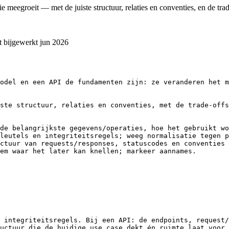
meegroeit — met de juiste structuur, relaties en conventies, en de trad
t bijgewerkt
jun 2026
odel en een API de fundamenten zijn: ze veranderen het m
ste structuur, relaties en conventies, met de trade-offs
de belangrijkste gegevens/operaties, hoe het gebruikt wo
leutels en integriteitsregels; weeg normalisatie tegen p
ctuur van requests/responses, statuscodes en conventies 
em waar het later kan knellen; markeer aannames.

 integriteitsregels. Bij een API: de endpoints, request/
uctuur die de huidige use case dekt én ruimte laat voor 