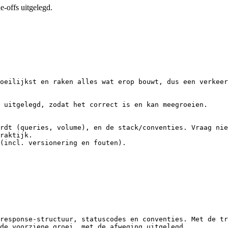
e-offs uitgelegd.
oeilijkst en raken alles wat erop bouwt, dus een verkeer
 uitgelegd, zodat het correct is en kan meegroeien.

rdt (queries, volume), en de stack/conventies. Vraag nie
raktijk.

(incl. versionering en fouten).

response-structuur, statuscodes en conventies. Met de tr
de voorziene groei, met de afweging uitgelegd.
