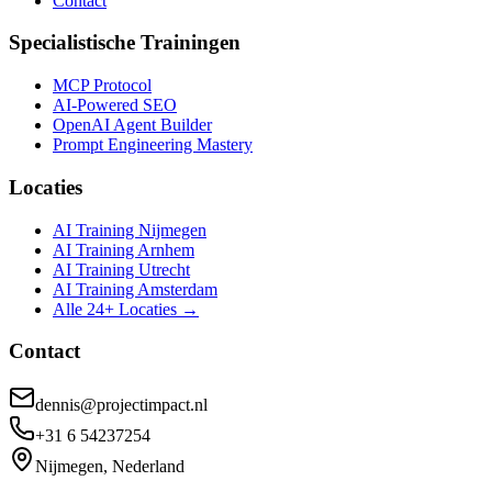
Contact
Specialistische Trainingen
MCP Protocol
AI-Powered SEO
OpenAI Agent Builder
Prompt Engineering Mastery
Locaties
AI Training Nijmegen
AI Training Arnhem
AI Training Utrecht
AI Training Amsterdam
Alle 24+ Locaties →
Contact
dennis@projectimpact.nl
+31 6 54237254
Nijmegen, Nederland