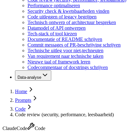
Performance optimaliseren
Security check & kwetsbaarheden vinden
Code uitleggen of legacy begrijpen
Technisch ontwerp of architectuur bespreken
Datamodel of API ontwerpen
Tech-stack of tool kiezen
Documentatie of README schrijven
Commit messages of PR-beschrijving schrijven
Technische uitleg voor niet-techneuten
Van requirement naar technische taken
Nieuwe taal of framework leren
Codecommentaar of docstrings schrijven
Data-analyse
Home
Prompts
Code
Code review (security, performance, leesbaarheid)
Claude
Code
Code