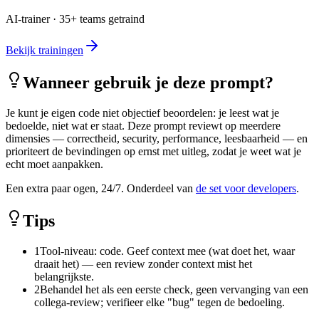
AI-trainer · 35+ teams getraind
Bekijk trainingen
Wanneer gebruik je deze prompt?
Je kunt je eigen code niet objectief beoordelen: je leest wat je
bedoelde, niet wat er staat. Deze prompt reviewt op meerdere
dimensies — correctheid, security, performance, leesbaarheid — en
prioriteert de bevindingen op ernst met uitleg, zodat je weet wat je
echt moet aanpakken.
Een extra paar ogen, 24/7. Onderdeel van
de set voor developers
.
Tips
1
Tool-niveau: code. Geef context mee (wat doet het, waar
draait het) — een review zonder context mist het
belangrijkste.
2
Behandel het als een eerste check, geen vervanging van een
collega-review; verifieer elke "bug" tegen de bedoeling.