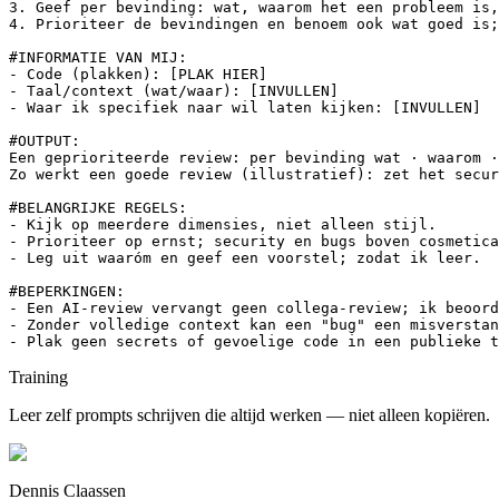
3. Geef per bevinding: wat, waarom het een probleem is,
4. Prioriteer de bevindingen en benoem ook wat goed is;
#INFORMATIE VAN MIJ:

- Code (plakken): [PLAK HIER]

- Taal/context (wat/waar): [INVULLEN]

- Waar ik specifiek naar wil laten kijken: [INVULLEN]

#OUTPUT:

Een geprioriteerde review: per bevinding wat · waarom ·
Zo werkt een goede review (illustratief): zet het secur
#BELANGRIJKE REGELS:

- Kijk op meerdere dimensies, niet alleen stijl.

- Prioriteer op ernst; security en bugs boven cosmetica
- Leg uit waaróm en geef een voorstel; zodat ik leer.

#BEPERKINGEN:

- Een AI-review vervangt geen collega-review; ik beoord
- Zonder volledige context kan een "bug" een misverstan
- Plak geen secrets of gevoelige code in een publieke t
Training
Leer zelf prompts schrijven die altijd werken — niet alleen kopiëren.
Dennis Claassen