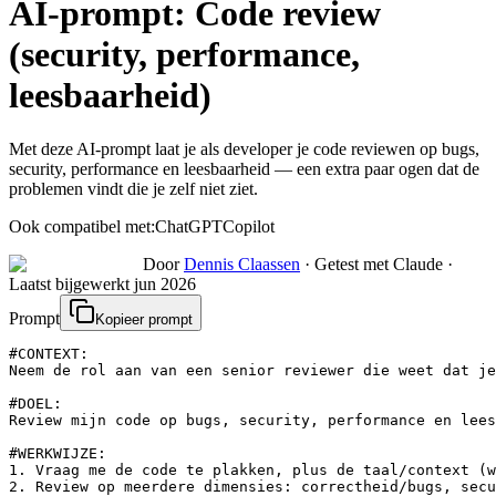
AI-prompt:
Code review
(security, performance,
leesbaarheid)
Met deze AI-prompt laat je als developer je code reviewen op bugs,
security, performance en leesbaarheid — een extra paar ogen dat de
problemen vindt die je zelf niet ziet.
Ook compatibel met:
ChatGPT
Copilot
Door
Dennis Claassen
·
Getest met Claude
·
Laatst bijgewerkt
jun 2026
Prompt
Kopieer prompt
#CONTEXT:

Neem de rol aan van een senior reviewer die weet dat je
#DOEL:

Review mijn code op bugs, security, performance en lees
#WERKWIJZE:

1. Vraag me de code te plakken, plus de taal/context (w
2. Review op meerdere dimensies: correctheid/bugs, secu