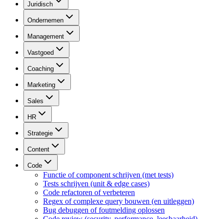
Juridisch
Ondernemen
Management
Vastgoed
Coaching
Marketing
Sales
HR
Strategie
Content
Code
Functie of component schrijven (met tests)
Tests schrijven (unit & edge cases)
Code refactoren of verbeteren
Regex of complexe query bouwen (en uitleggen)
Bug debuggen of foutmelding oplossen
Code review (security, performance, leesbaarheid)