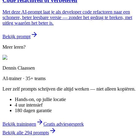
Code refactoren of verbeteren
Met deze AI-prompt laat je als developer code refactoren naar een
schonere, beter leesbare versie — zonder het gedrag te breken, met
uitleg waaróm het beter is.
Bekijk prompt
Meer leren?
Dennis Claassen
AI-trainer · 35+ teams
Leer zelf prompts schrijven die altijd werken — niet alleen kopiëren.
Hands-on, op jullie locatie
4 uur intensief
180 dagen garantie
Bekijk trainingen
Gratis adviesgesprek
Bekijk alle
294
prompts