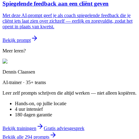
Spiegelende feedback aan een cliënt geven
Met deze AI-prompt geef je als coach spiegelende feedback die je
cliënt iets laat zien over zichzelf — eerlijk en zorgvuldig, zodat het
opent in plaats van kwetst.
Bekijk prompt
Meer leren?
Dennis Claassen
AI-trainer · 35+ teams
Leer zelf prompts schrijven die altijd werken — niet alleen kopiëren.
Hands-on, op jullie locatie
4 uur intensief
180 dagen garantie
Bekijk trainingen
Gratis adviesgesprek
Bekijk alle
294
prompts