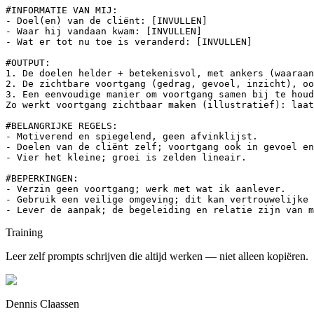
#INFORMATIE VAN MIJ:

- Doel(en) van de cliënt: [INVULLEN]

- Waar hij vandaan kwam: [INVULLEN]

- Wat er tot nu toe is veranderd: [INVULLEN]

#OUTPUT:

1. De doelen helder + betekenisvol, met ankers (waaraan
2. De zichtbare voortgang (gedrag, gevoel, inzicht), oo
3. Een eenvoudige manier om voortgang samen bij te houd
Zo werkt voortgang zichtbaar maken (illustratief): laat
#BELANGRIJKE REGELS:

- Motiverend en spiegelend, geen afvinklijst.

- Doelen van de cliënt zelf; voortgang ook in gevoel en
- Vier het kleine; groei is zelden lineair.

#BEPERKINGEN:

- Verzin geen voortgang; werk met wat ik aanlever.

- Gebruik een veilige omgeving; dit kan vertrouwelijke 
- Lever de aanpak; de begeleiding en relatie zijn van m
Training
Leer zelf prompts schrijven die altijd werken — niet alleen kopiëren.
Dennis Claassen