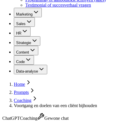
Testimonial of succesverhaal vragen
Marketing
Sales
HR
Strategie
Content
Code
Data-analyse
Home
Prompts
Coaching
Voortgang en doelen van een cliënt bijhouden
ChatGPT
Coaching
Gewone chat