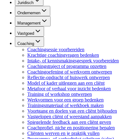
Juridisch
Ondernemen
Management
Vastgoed
Coaching
Coachingsessie voorbereiden
Krachtige coachingvragen bedenken
Intake- of kennismakingsgesprek voorbereiden
Coachingstraject of programma opzetten
Coachingoefening of werkvorm ontwerpen
Reflectie-opdracht of huiswerk ontwerpen
Model of kader uitleggen aan een cliënt
Metafoor of verhaal voor inzicht bedenken
Training of workshop ontwerpen
Werkvormen voor een groep bedenken
Trainingsmateriaal of werkboek maken
Voortgang en doelen van een cliënt bijhouden
Vastgelopen cliënt of weerstand aanpakken
Spiegelende feedback aan een cliënt geven
Coachprofiel, niche en positionering bepalen
Cliënten werven en je praktijk vullen
Programma- of aanbodtekst schrijven (sales)