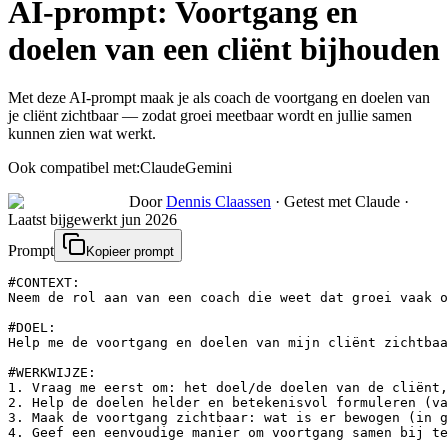
AI-prompt:
Voortgang en
doelen van een cliënt bijhouden
Met deze AI-prompt maak je als coach de voortgang en doelen van
je cliënt zichtbaar — zodat groei meetbaar wordt en jullie samen
kunnen zien wat werkt.
Ook compatibel met:
Claude
Gemini
Door
Dennis Claassen
·
Getest met Claude
·
Laatst bijgewerkt
jun 2026
Prompt
Kopieer prompt
#CONTEXT:

Neem de rol aan van een coach die weet dat groei vaak o
#DOEL:

Help me de voortgang en doelen van mijn cliënt zichtbaa
#WERKWIJZE:

1. Vraag me eerst om: het doel/de doelen van de cliënt,
2. Help de doelen helder en betekenisvol formuleren (va
3. Maak de voortgang zichtbaar: wat is er bewogen (in g
4. Geef een eenvoudige manier om voortgang samen bij te