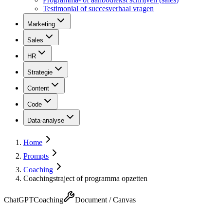
Testimonial of succesverhaal vragen
Marketing
Sales
HR
Strategie
Content
Code
Data-analyse
Home
Prompts
Coaching
Coachingstraject of programma opzetten
ChatGPT
Coaching
Document / Canvas