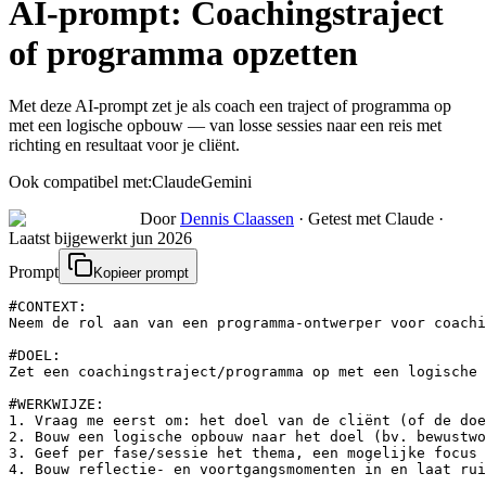
AI-prompt:
Coachingstraject
of programma opzetten
Met deze AI-prompt zet je als coach een traject of programma op
met een logische opbouw — van losse sessies naar een reis met
richting en resultaat voor je cliënt.
Ook compatibel met:
Claude
Gemini
Door
Dennis Claassen
·
Getest met Claude
·
Laatst bijgewerkt
jun 2026
Prompt
Kopieer prompt
#CONTEXT:

Neem de rol aan van een programma-ontwerper voor coachi
#DOEL:

Zet een coachingstraject/programma op met een logische 
#WERKWIJZE:

1. Vraag me eerst om: het doel van de cliënt (of de doe
2. Bouw een logische opbouw naar het doel (bv. bewustwo
3. Geef per fase/sessie het thema, een mogelijke focus 
4. Bouw reflectie- en voortgangsmomenten in en laat rui