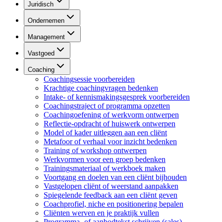
Juridisch
Ondernemen
Management
Vastgoed
Coaching
Coachingsessie voorbereiden
Krachtige coachingvragen bedenken
Intake- of kennismakingsgesprek voorbereiden
Coachingstraject of programma opzetten
Coachingoefening of werkvorm ontwerpen
Reflectie-opdracht of huiswerk ontwerpen
Model of kader uitleggen aan een cliënt
Metafoor of verhaal voor inzicht bedenken
Training of workshop ontwerpen
Werkvormen voor een groep bedenken
Trainingsmateriaal of werkboek maken
Voortgang en doelen van een cliënt bijhouden
Vastgelopen cliënt of weerstand aanpakken
Spiegelende feedback aan een cliënt geven
Coachprofiel, niche en positionering bepalen
Cliënten werven en je praktijk vullen
Programma- of aanbodtekst schrijven (sales)