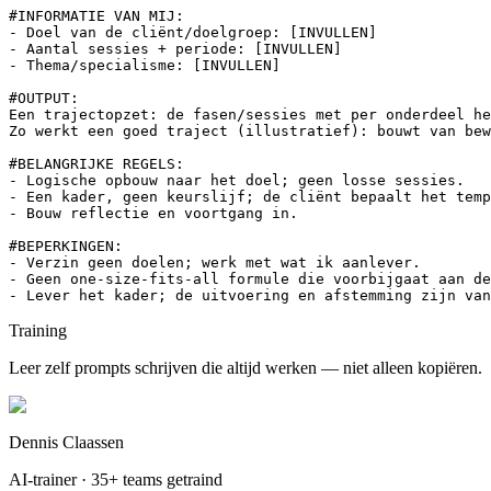
#INFORMATIE VAN MIJ:

- Doel van de cliënt/doelgroep: [INVULLEN]

- Aantal sessies + periode: [INVULLEN]

- Thema/specialisme: [INVULLEN]

#OUTPUT:

Een trajectopzet: de fasen/sessies met per onderdeel he
Zo werkt een goed traject (illustratief): bouwt van bew
#BELANGRIJKE REGELS:

- Logische opbouw naar het doel; geen losse sessies.

- Een kader, geen keurslijf; de cliënt bepaalt het temp
- Bouw reflectie en voortgang in.

#BEPERKINGEN:

- Verzin geen doelen; werk met wat ik aanlever.

- Geen one-size-fits-all formule die voorbijgaat aan de
- Lever het kader; de uitvoering en afstemming zijn van
Training
Leer zelf prompts schrijven die altijd werken — niet alleen kopiëren.
Dennis Claassen
AI-trainer · 35+ teams getraind