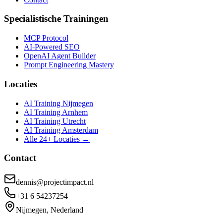
Specialistische Trainingen
MCP Protocol
AI-Powered SEO
OpenAI Agent Builder
Prompt Engineering Mastery
Locaties
AI Training Nijmegen
AI Training Arnhem
AI Training Utrecht
AI Training Amsterdam
Alle 24+ Locaties →
Contact
dennis@projectimpact.nl
+31 6 54237254
Nijmegen, Nederland