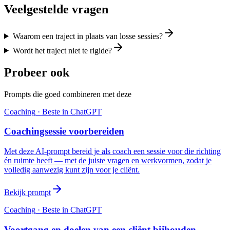
Veelgestelde vragen
Waarom een traject in plaats van losse sessies?
Wordt het traject niet te rigide?
Probeer ook
Prompts die goed combineren met deze
Coaching
· Beste in
ChatGPT
Coachingsessie voorbereiden
Met deze AI-prompt bereid je als coach een sessie voor die richting
én ruimte heeft — met de juiste vragen en werkvormen, zodat je
volledig aanwezig kunt zijn voor je cliënt.
Bekijk prompt
Coaching
· Beste in
ChatGPT
Voortgang en doelen van een cliënt bijhouden