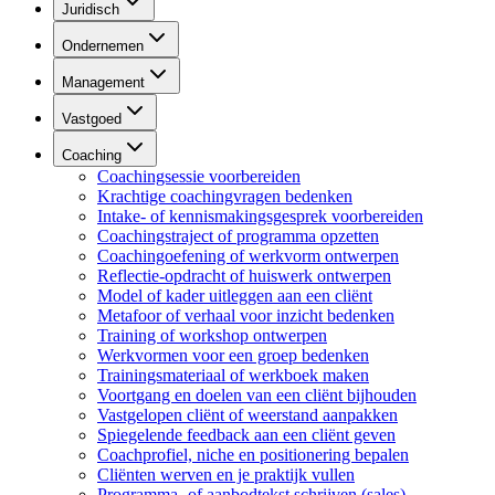
Juridisch
Ondernemen
Management
Vastgoed
Coaching
Coachingsessie voorbereiden
Krachtige coachingvragen bedenken
Intake- of kennismakingsgesprek voorbereiden
Coachingstraject of programma opzetten
Coachingoefening of werkvorm ontwerpen
Reflectie-opdracht of huiswerk ontwerpen
Model of kader uitleggen aan een cliënt
Metafoor of verhaal voor inzicht bedenken
Training of workshop ontwerpen
Werkvormen voor een groep bedenken
Trainingsmateriaal of werkboek maken
Voortgang en doelen van een cliënt bijhouden
Vastgelopen cliënt of weerstand aanpakken
Spiegelende feedback aan een cliënt geven
Coachprofiel, niche en positionering bepalen
Cliënten werven en je praktijk vullen
Programma- of aanbodtekst schrijven (sales)