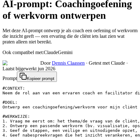
AI-prompt:
Coachingoefening
of werkvorm ontwerpen
Met deze AI-prompt ontwerp je als coach een oefening of werkvorm
die inzicht geeft — een ervaring die de cliënt iets laat zien wat
praten alleen niet bereikt.
Ook compatibel met:
Claude
Gemini
Door
Dennis Claassen
·
Getest met Claude
·
Laatst bijgewerkt
jun 2026
Prompt
Kopieer prompt
#CONTEXT:

Neem de rol aan van een ervaren coach en facilitator di
#DOEL:

Ontwerp een coachingoefening/werkvorm voor mijn cliënt 
#WERKWIJZE:

1. Vraag me eerst om: het thema/de vraag van de cliënt,
2. Ontwerp een passende werkvorm (bv. visualisatie, ops
3. Geef de stappen, een veilige en uitnodigende opzet, 
4. Geef nabespreekvragen die het inzicht verankeren, en