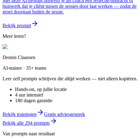
Met deze AI-prompt ontwerp je als coach een reflectie-opdracht of
huiswerk dat je cliënt tussen de sessies door laat werken — zodat de
groei doorgaat buiten de sessie.
Bekijk prompt
Meer leren?
Dennis Claassen
AI-trainer · 35+ teams
Leer zelf prompts schrijven die altijd werken — niet alleen kopiëren.
Hands-on, op jullie locatie
4 uur intensief
180 dagen garantie
Bekijk trainingen
Gratis adviesgesprek
Bekijk alle
294
prompts
Van prompts naar resultaat