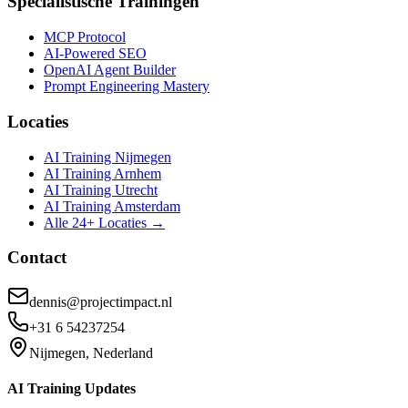
Specialistische Trainingen
MCP Protocol
AI-Powered SEO
OpenAI Agent Builder
Prompt Engineering Mastery
Locaties
AI Training Nijmegen
AI Training Arnhem
AI Training Utrecht
AI Training Amsterdam
Alle 24+ Locaties →
Contact
dennis@projectimpact.nl
+31 6 54237254
Nijmegen, Nederland
AI Training Updates