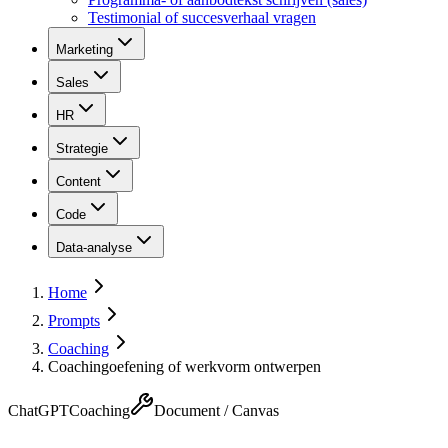
Testimonial of succesverhaal vragen
Marketing
Sales
HR
Strategie
Content
Code
Data-analyse
Home
Prompts
Coaching
Coachingoefening of werkvorm ontwerpen
ChatGPT
Coaching
Document / Canvas