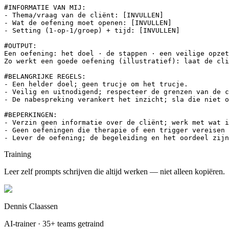
#INFORMATIE VAN MIJ:

- Thema/vraag van de cliënt: [INVULLEN]

- Wat de oefening moet openen: [INVULLEN]

- Setting (1-op-1/groep) + tijd: [INVULLEN]

#OUTPUT:

Een oefening: het doel · de stappen · een veilige opzet
Zo werkt een goede oefening (illustratief): laat de cli
#BELANGRIJKE REGELS:

- Een helder doel; geen trucje om het trucje.

- Veilig en uitnodigend; respecteer de grenzen van de c
- De nabespreking verankert het inzicht; sla die niet o
#BEPERKINGEN:

- Verzin geen informatie over de cliënt; werk met wat i
- Geen oefeningen die therapie of een trigger vereisen 
- Lever de oefening; de begeleiding en het oordeel zijn
Training
Leer zelf prompts schrijven die altijd werken — niet alleen kopiëren.
Dennis Claassen
AI-trainer · 35+ teams getraind