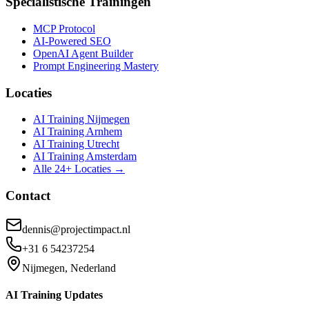
Specialistische Trainingen
MCP Protocol
AI-Powered SEO
OpenAI Agent Builder
Prompt Engineering Mastery
Locaties
AI Training Nijmegen
AI Training Arnhem
AI Training Utrecht
AI Training Amsterdam
Alle 24+ Locaties →
Contact
dennis@projectimpact.nl
+31 6 54237254
Nijmegen, Nederland
AI Training Updates