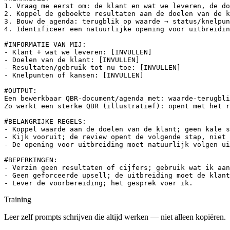
1. Vraag me eerst om: de klant en wat we leveren, de do
2. Koppel de geboekte resultaten aan de doelen van de k
3. Bouw de agenda: terugblik op waarde → status/knelpun
4. Identificeer een natuurlijke opening voor uitbreidin
#INFORMATIE VAN MIJ:

- Klant + wat we leveren: [INVULLEN]

- Doelen van de klant: [INVULLEN]

- Resultaten/gebruik tot nu toe: [INVULLEN]

- Knelpunten of kansen: [INVULLEN]

#OUTPUT:

Een bewerkbaar QBR-document/agenda met: waarde-terugbli
Zo werkt een sterke QBR (illustratief): opent met het r
#BELANGRIJKE REGELS:

- Koppel waarde aan de doelen van de klant; geen kale s
- Kijk vooruit; de review opent de volgende stap, niet 
- De opening voor uitbreiding moet natuurlijk volgen ui
#BEPERKINGEN:

- Verzin geen resultaten of cijfers; gebruik wat ik aan
- Geen geforceerde upsell; de uitbreiding moet de klant
- Lever de voorbereiding; het gesprek voer ik.
Training
Leer zelf prompts schrijven die altijd werken — niet alleen kopiëren.