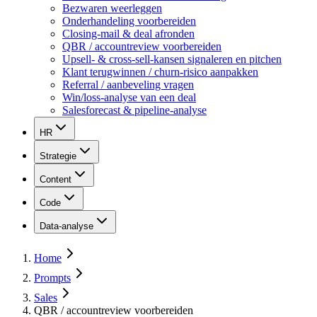
Bezwaren weerleggen
Onderhandeling voorbereiden
Closing-mail & deal afronden
QBR / accountreview voorbereiden
Upsell- & cross-sell-kansen signaleren en pitchen
Klant terugwinnen / churn-risico aanpakken
Referral / aanbeveling vragen
Win/loss-analyse van een deal
Salesforecast & pipeline-analyse
HR
Strategie
Content
Code
Data-analyse
Home
Prompts
Sales
QBR / accountreview voorbereiden