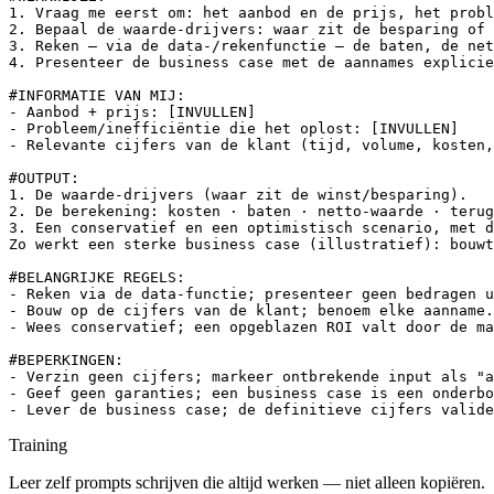
1. Vraag me eerst om: het aanbod en de prijs, het probl
2. Bepaal de waarde-drijvers: waar zit de besparing of 
3. Reken — via de data-/rekenfunctie — de baten, de net
4. Presenteer de business case met de aannames explicie
#INFORMATIE VAN MIJ:

- Aanbod + prijs: [INVULLEN]

- Probleem/inefficiëntie die het oplost: [INVULLEN]

- Relevante cijfers van de klant (tijd, volume, kosten,
#OUTPUT:

1. De waarde-drijvers (waar zit de winst/besparing).

2. De berekening: kosten · baten · netto-waarde · terug
3. Een conservatief en een optimistisch scenario, met d
Zo werkt een sterke business case (illustratief): bouwt
#BELANGRIJKE REGELS:

- Reken via de data-functie; presenteer geen bedragen u
- Bouw op de cijfers van de klant; benoem elke aanname.

- Wees conservatief; een opgeblazen ROI valt door de ma
#BEPERKINGEN:

- Verzin geen cijfers; markeer ontbrekende input als "a
- Geef geen garanties; een business case is een onderbo
- Lever de business case; de definitieve cijfers valide
Training
Leer zelf prompts schrijven die altijd werken — niet alleen kopiëren.