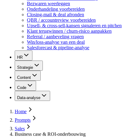
Bezwaren weerleggen
Onderhandeling voorbereiden
Closing-mail & deal afronden
QBR / accountreview voorbereiden
Upsell- & cross-sell-kansen signaleren en pitchen
Klant terugwinnen / churn-risico aanpakken
Referral / aanbeveling vragen
Win/loss-analyse van een deal
Salesforecast & pipeline-analyse
HR
Strategie
Content
Code
Data-analyse
Home
Prompts
Sales
Business case & ROI-onderbouwing