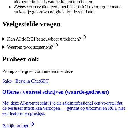
uitvoeren in plaats van bedragen te schatten.
2
Wees conservatief: een opgeblazen ROI overtuigt niemand
en kost je geloofwaardigheid bij de validatie.
Veelgestelde vragen
Kan AI de ROI betrouwbaar uitrekenen?
Waarom twee scenario’s?
Probeer ook
Prompts die goed combineren met deze
Sales
· Beste in
ChatGPT
Offerte / voorstel schrijven (waarde-gedreven)
Met deze AI-prompt schrijf je als salesprofessional een voorstel dat
de beslisser intern kan verkopen — gericht op uitkomst en ROI, niet
een feature- en prijslijst.
Bekijk prompt