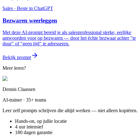
Sales
· Beste in
ChatGPT
Bezwaren weerleggen
Met deze AI-prompt bereid je als salesprofessional sterke, eerlijke
antwoorden voor op bezwaren — door het échte bezwaar achter "te
duur" of "geen tijd" te adresseren.
Bekijk prompt
Meer leren?
Dennis Claassen
AI-trainer · 35+ teams
Leer zelf prompts schrijven die altijd werken — niet alleen kopiëren.
Hands-on, op jullie locatie
4 uur intensief
180 dagen garantie