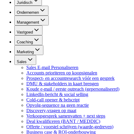
Juridisch
Ondernemen
Management
Vastgoed
Coaching
Marketing
Sales
Sales E-mail Personaliseren
Accounts prioriteren op koopsignalen
Prospect- en accountresearch vóór een gesprek
DMU & stakeholders in kaart brengen
Koude e-mail / eerste outreach (gepersonaliseerd)
LinkedIn-bericht & social selling
Cold-call opener & belscript
Opvolg-sequence na geen reactie
Discovery-vragen op maat
Verkoopgesprek samenvatten + next steps
Deal kwalificeren (BANT / MEDDIC)
Offerte / voorstel schrijven (waarde-gedreven)
Business case & ROI-onderbouwing