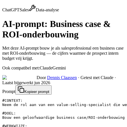
ChatGPT
Sales
Data-analyse
AI-prompt:
Business case &
ROI-onderbouwing
Met deze AI-prompt bouw je als salesprofessional een business case
met ROI-onderbouwing — de cijfers waarmee de prospect intern
budget vrij krijgt.
Ook compatibel met:
Claude
Gemini
Door
Dennis Claassen
·
Getest met Claude
·
Laatst bijgewerkt
jun 2026
Prompt
Kopieer prompt
#CONTEXT:

Neem de rol aan van een value-selling-specialist die we
#DOEL:

Bouw een geloofwaardige business case/ROI-onderbouwing 
#WERKWIJZE:
