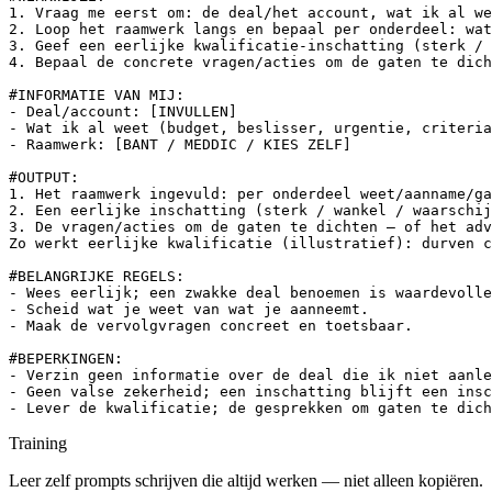
1. Vraag me eerst om: de deal/het account, wat ik al we
2. Loop het raamwerk langs en bepaal per onderdeel: wat
3. Geef een eerlijke kwalificatie-inschatting (sterk / 
4. Bepaal de concrete vragen/acties om de gaten te dich
#INFORMATIE VAN MIJ:

- Deal/account: [INVULLEN]

- Wat ik al weet (budget, beslisser, urgentie, criteria
- Raamwerk: [BANT / MEDDIC / KIES ZELF]

#OUTPUT:

1. Het raamwerk ingevuld: per onderdeel weet/aanname/ga
2. Een eerlijke inschatting (sterk / wankel / waarschij
3. De vragen/acties om de gaten te dichten — of het adv
Zo werkt eerlijke kwalificatie (illustratief): durven c
#BELANGRIJKE REGELS:

- Wees eerlijk; een zwakke deal benoemen is waardevolle
- Scheid wat je weet van wat je aanneemt.

- Maak de vervolgvragen concreet en toetsbaar.

#BEPERKINGEN:

- Verzin geen informatie over de deal die ik niet aanle
- Geen valse zekerheid; een inschatting blijft een insc
- Lever de kwalificatie; de gesprekken om gaten te dich
Training
Leer zelf prompts schrijven die altijd werken — niet alleen kopiëren.