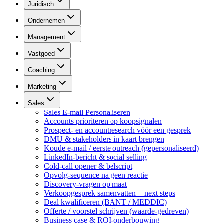
Juridisch
Ondernemen
Management
Vastgoed
Coaching
Marketing
Sales
Sales E-mail Personaliseren
Accounts prioriteren op koopsignalen
Prospect- en accountresearch vóór een gesprek
DMU & stakeholders in kaart brengen
Koude e-mail / eerste outreach (gepersonaliseerd)
LinkedIn-bericht & social selling
Cold-call opener & belscript
Opvolg-sequence na geen reactie
Discovery-vragen op maat
Verkoopgesprek samenvatten + next steps
Deal kwalificeren (BANT / MEDDIC)
Offerte / voorstel schrijven (waarde-gedreven)
Business case & ROI-onderbouwing