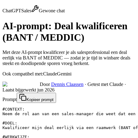
ChatGPT
Sales
Gewone chat
AI-prompt:
Deal kwalificeren
(BANT / MEDDIC)
Met deze AI-prompt kwalificeer je als salesprofessional een deal
eerlijk via BANT of MEDDIC — zodat je je tijd in winbare deals
steekt en doodlopende sporen vroeg herkent.
Ook compatibel met:
Claude
Gemini
Door
Dennis Claassen
·
Getest met Claude
·
Laatst bijgewerkt
jun 2026
Prompt
Kopieer prompt
#CONTEXT:

Neem de rol aan van een sales-manager die weet dat een 
#DOEL:

Kwalificeer mijn deal eerlijk via een raamwerk (BANT of
#WERKWIJZE:
