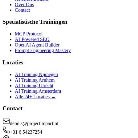
Over Ons
Contact
Specialistische Trainingen
MCP Protocol
AI-Powered SEO
OpenAI Agent Builder
Prompt Engineering Mastery
Locaties
AI Training Nijmegen
AI Training Arnhem
AI Training Utrecht
AI Training Amsterdam
Alle 24+ Locaties →
Contact
dennis@projectimpact.nl
+31 6 54237254