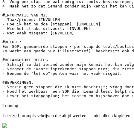
3. Voeg per stap toe wat nodig is: tools, beslissingen,
4. Maak het zo dat iemand zonder mijn kennis het kan ui
#INFORMATIE VAN MIJ:

- Taak/proces: [INVULLEN]

- Hoe ik het nu doe (stappen): [INVULLEN]

- Wie het straks uitvoert: [INVULLEN]

- Wat vaak misgaat: [INVULLEN]

#OUTPUT:

Een SOP: genummerde stappen · per stap de tools/besliss
Zo werkt een goede SOP (illustratief): beschrijft ook d
#BELANGRIJKE REGELS:

- Schrijf zo dat iemand zonder mijn kennis het kan volg
- Vergeet de "vanzelfsprekende" stappen niet; die zitte
- Benoem de "let op"-punten waar het vaak misgaat.

#BEPERKINGEN:

- Verzin geen stappen die ik niet beschrijf; vraag door
- Houd het werkbaar; een SOP die niemand leest helpt ni
- Lever het stappenplan; het testen en bijschaven doe i
Training
Leer zelf prompts schrijven die altijd werken — niet alleen kopiëren.