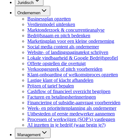
Juridisch
Ondernemen
Businessplan opzetten
Verdienmodel uitdenken
Marktonderzoek & concurrentieanalyse
Bedrijfsnaam en pitch bedenken
Marketingplan voor een kleine onderneming
Social media content als ondernemer
Website- of landingspaginatekst schrijven
Lokale vindbaarheid & Google Bedrijfsprofiel
Offerte opstellen die overtuigt
Verkoopgesprek of pitch voorbereiden
Klant-onboarding of welkomstproces opzetten
Lastige klant of klacht afhandelen
Prijzen of tarief bepalen
Cashflow of financieel overzicht begrijpen
Facturen en betalingsherinneringen
Financiering of subsidie-aanvraag voorbereiden
Week- en prioriteitenplanning als ondernemer
Uitbesteden of eerste medewerker aannemen
Processen of werkwijzen (SOP’s) vastleggen
AI inzetten in je bedrijf (waar begin je?)
Management