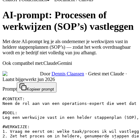
AI-prompt:
Processen of
werkwijzen (SOP’s) vastleggen
Met deze AI-prompt leg je als ondernemer je werkwijzen vast in
heldere stappenplannen (SOP’s) — zodat het werk overdraagbaar
wordt en je bedrijf niet volledig van jou afhangt.
Ook compatibel met:
Claude
Gemini
Door
Dennis Claassen
·
Getest met Claude
·
Laatst bijgewerkt
jun 2026
Prompt
Kopieer prompt
#CONTEXT:

Neem de rol aan van een operations-expert die weet dat 
#DOEL:

Leg een werkwijze vast in een helder stappenplan (SOP),
#WERKWIJZE:

1. Vraag me eerst om: welke taak/proces ik wil vastlegg
2. Zet het proces om in heldere, genummerde stappen die