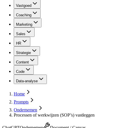
Vastgoed
Coaching
Marketing
Sales
HR
Strategie
Content
Code
Data-analyse
Home
Prompts
Ondernemen
Processen of werkwijzen (SOP’s) vastleggen
ChatGPT
Ondernemen
Document / Canvas