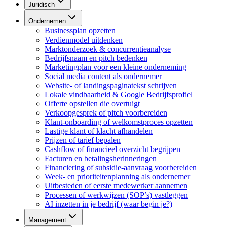
Juridisch
Ondernemen
Businessplan opzetten
Verdienmodel uitdenken
Marktonderzoek & concurrentieanalyse
Bedrijfsnaam en pitch bedenken
Marketingplan voor een kleine onderneming
Social media content als ondernemer
Website- of landingspaginatekst schrijven
Lokale vindbaarheid & Google Bedrijfsprofiel
Offerte opstellen die overtuigt
Verkoopgesprek of pitch voorbereiden
Klant-onboarding of welkomstproces opzetten
Lastige klant of klacht afhandelen
Prijzen of tarief bepalen
Cashflow of financieel overzicht begrijpen
Facturen en betalingsherinneringen
Financiering of subsidie-aanvraag voorbereiden
Week- en prioriteitenplanning als ondernemer
Uitbesteden of eerste medewerker aannemen
Processen of werkwijzen (SOP’s) vastleggen
AI inzetten in je bedrijf (waar begin je?)
Management