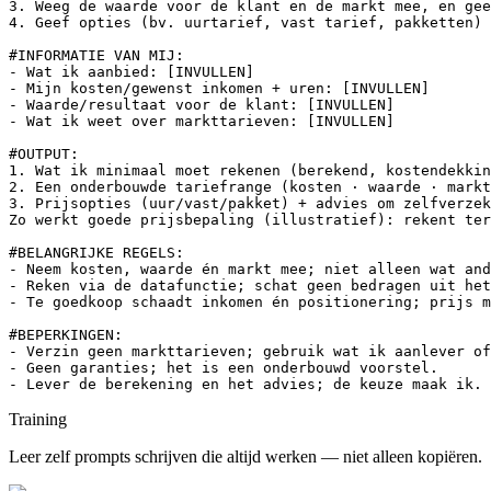
3. Weeg de waarde voor de klant en de markt mee, en gee
4. Geef opties (bv. uurtarief, vast tarief, pakketten) 
#INFORMATIE VAN MIJ:

- Wat ik aanbied: [INVULLEN]

- Mijn kosten/gewenst inkomen + uren: [INVULLEN]

- Waarde/resultaat voor de klant: [INVULLEN]

- Wat ik weet over markttarieven: [INVULLEN]

#OUTPUT:

1. Wat ik minimaal moet rekenen (berekend, kostendekkin
2. Een onderbouwde tariefrange (kosten · waarde · markt
3. Prijsopties (uur/vast/pakket) + advies om zelfverzek
Zo werkt goede prijsbepaling (illustratief): rekent ter
#BELANGRIJKE REGELS:

- Neem kosten, waarde én markt mee; niet alleen wat and
- Reken via de datafunctie; schat geen bedragen uit het
- Te goedkoop schaadt inkomen én positionering; prijs m
#BEPERKINGEN:

- Verzin geen markttarieven; gebruik wat ik aanlever of
- Geen garanties; het is een onderbouwd voorstel.

- Lever de berekening en het advies; de keuze maak ik.
Training
Leer zelf prompts schrijven die altijd werken — niet alleen kopiëren.