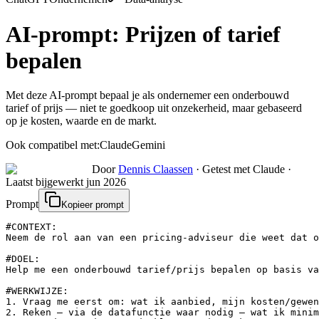
AI-prompt:
Prijzen of tarief
bepalen
Met deze AI-prompt bepaal je als ondernemer een onderbouwd
tarief of prijs — niet te goedkoop uit onzekerheid, maar gebaseerd
op je kosten, waarde en de markt.
Ook compatibel met:
Claude
Gemini
Door
Dennis Claassen
·
Getest met Claude
·
Laatst bijgewerkt
jun 2026
Prompt
Kopieer prompt
#CONTEXT:

Neem de rol aan van een pricing-adviseur die weet dat o
#DOEL:

Help me een onderbouwd tarief/prijs bepalen op basis va
#WERKWIJZE:

1. Vraag me eerst om: wat ik aanbied, mijn kosten/gewen
2. Reken — via de datafunctie waar nodig — wat ik minim