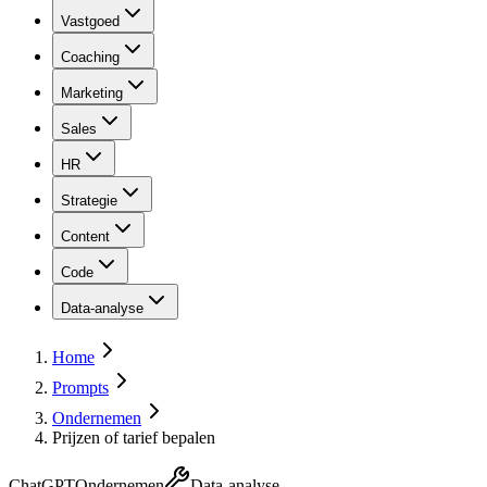
Vastgoed
Coaching
Marketing
Sales
HR
Strategie
Content
Code
Data-analyse
Home
Prompts
Ondernemen
Prijzen of tarief bepalen
ChatGPT
Ondernemen
Data-analyse