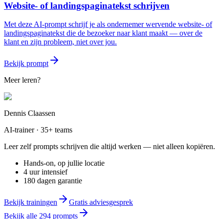
Website- of landingspaginatekst schrijven
Met deze AI-prompt schrijf je als ondernemer wervende website- of
landingspaginatekst die de bezoeker naar klant maakt — over de
klant en zijn probleem, niet over jou.
Bekijk prompt
Meer leren?
Dennis Claassen
AI-trainer · 35+ teams
Leer zelf prompts schrijven die altijd werken — niet alleen kopiëren.
Hands-on, op jullie locatie
4 uur intensief
180 dagen garantie
Bekijk trainingen
Gratis adviesgesprek
Bekijk alle
294
prompts