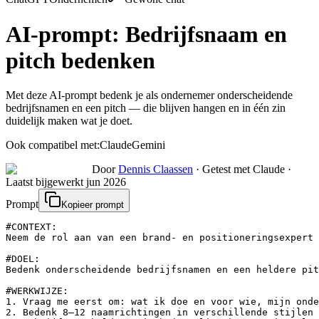
AI-prompt:
Bedrijfsnaam en
pitch bedenken
Met deze AI-prompt bedenk je als ondernemer onderscheidende
bedrijfsnamen en een pitch — die blijven hangen en in één zin
duidelijk maken wat je doet.
Ook compatibel met:
Claude
Gemini
Door
Dennis Claassen
·
Getest met Claude
·
Laatst bijgewerkt
jun 2026
Prompt
Kopieer prompt
#CONTEXT:

Neem de rol aan van een brand- en positioneringsexpert 
#DOEL:

Bedenk onderscheidende bedrijfsnamen en een heldere pit
#WERKWIJZE:

1. Vraag me eerst om: wat ik doe en voor wie, mijn onde
2. Bedenk 8–12 naamrichtingen in verschillende stijlen 