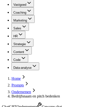
Vastgoed
Coaching
Marketing
Sales
HR
Strategie
Content
Code
Data-analyse
Home
Prompts
Ondernemen
Bedrijfsnaam en pitch bedenken
ChatGPT
Ondernemen
Gewone chat