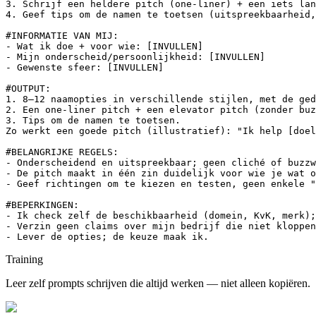
3. Schrijf een heldere pitch (one-liner) + een iets lan
4. Geef tips om de namen te toetsen (uitspreekbaarheid,
#INFORMATIE VAN MIJ:

- Wat ik doe + voor wie: [INVULLEN]

- Mijn onderscheid/persoonlijkheid: [INVULLEN]

- Gewenste sfeer: [INVULLEN]

#OUTPUT:

1. 8–12 naamopties in verschillende stijlen, met de ged
2. Een one-liner pitch + een elevator pitch (zonder buz
3. Tips om de namen te toetsen.

Zo werkt een goede pitch (illustratief): "Ik help [doel
#BELANGRIJKE REGELS:

- Onderscheidend en uitspreekbaar; geen cliché of buzzw
- De pitch maakt in één zin duidelijk voor wie je wat o
- Geef richtingen om te kiezen en testen, geen enkele "
#BEPERKINGEN:

- Ik check zelf de beschikbaarheid (domein, KvK, merk);
- Verzin geen claims over mijn bedrijf die niet kloppen
- Lever de opties; de keuze maak ik.
Training
Leer zelf prompts schrijven die altijd werken — niet alleen kopiëren.