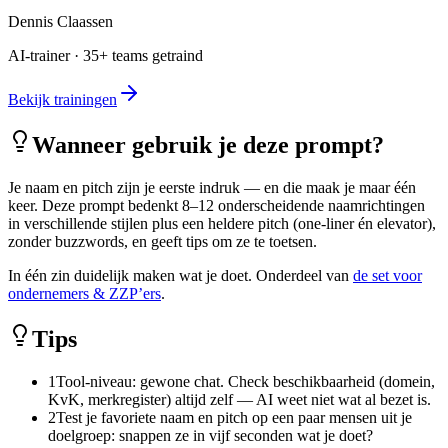
Dennis Claassen
AI-trainer · 35+ teams getraind
Bekijk trainingen
Wanneer gebruik je deze prompt?
Je naam en pitch zijn je eerste indruk — en die maak je maar één
keer. Deze prompt bedenkt 8–12 onderscheidende naamrichtingen
in verschillende stijlen plus een heldere pitch (one-liner én elevator),
zonder buzzwords, en geeft tips om ze te toetsen.
In één zin duidelijk maken wat je doet. Onderdeel van
de set voor
ondernemers & ZZP’ers
.
Tips
1
Tool-niveau: gewone chat. Check beschikbaarheid (domein,
KvK, merkregister) altijd zelf — AI weet niet wat al bezet is.
2
Test je favoriete naam en pitch op een paar mensen uit je
doelgroep: snappen ze in vijf seconden wat je doet?