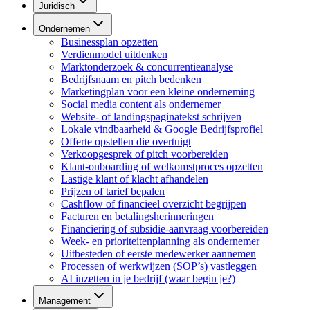
Juridisch
Ondernemen
Businessplan opzetten
Verdienmodel uitdenken
Marktonderzoek & concurrentieanalyse
Bedrijfsnaam en pitch bedenken
Marketingplan voor een kleine onderneming
Social media content als ondernemer
Website- of landingspaginatekst schrijven
Lokale vindbaarheid & Google Bedrijfsprofiel
Offerte opstellen die overtuigt
Verkoopgesprek of pitch voorbereiden
Klant-onboarding of welkomstproces opzetten
Lastige klant of klacht afhandelen
Prijzen of tarief bepalen
Cashflow of financieel overzicht begrijpen
Facturen en betalingsherinneringen
Financiering of subsidie-aanvraag voorbereiden
Week- en prioriteitenplanning als ondernemer
Uitbesteden of eerste medewerker aannemen
Processen of werkwijzen (SOP’s) vastleggen
AI inzetten in je bedrijf (waar begin je?)
Management