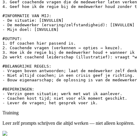
3. Geef coachende vragen die de medewerker laten verken
4. Geef hoe ik de regie bij de medewerker houd zonder t
#INFORMATIE VAN MIJ:

- De situatie: [INVULLEN]

- De medewerker (ervaring/zelfstandigheid): [INVULLEN]

- Mijn doel: [INVULLEN]

#OUTPUT:

1. Of coachen hier passend is.

2. Coachende vragen (verkennen → opties → keuze).

3. Hoe ik de regie bij de medewerker houd + wanneer ik 
Zo werkt coachend leiderschap (illustratief): vraagt "w
#BELANGRIJKE REGELS:

- Vragen boven antwoorden; laat de medewerker zelf denk
- Niet altijd coachen; in een crisis geef je richting.

- Bouw eigenaarschap; de oplossing is van de medewerker
#BEPERKINGEN:

- Verzin geen situatie; werk met wat ik aanlever.

- Coachen kost tijd; niet voor elk moment geschikt.

- Lever de vragen; het gesprek voer ik.
Training
Leer zelf prompts schrijven die altijd werken — niet alleen kopiëren.