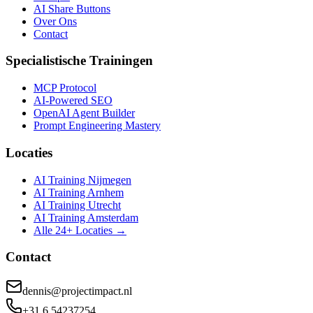
AI Share Buttons
Over Ons
Contact
Specialistische Trainingen
MCP Protocol
AI-Powered SEO
OpenAI Agent Builder
Prompt Engineering Mastery
Locaties
AI Training Nijmegen
AI Training Arnhem
AI Training Utrecht
AI Training Amsterdam
Alle 24+ Locaties →
Contact
dennis@projectimpact.nl
+31 6 54237254