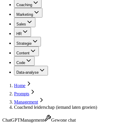
Coaching
Marketing
Sales
HR
Strategie
Content
Code
Data-analyse
Home
Prompts
Management
Coachend leiderschap (iemand laten groeien)
ChatGPT
Management
Gewone chat