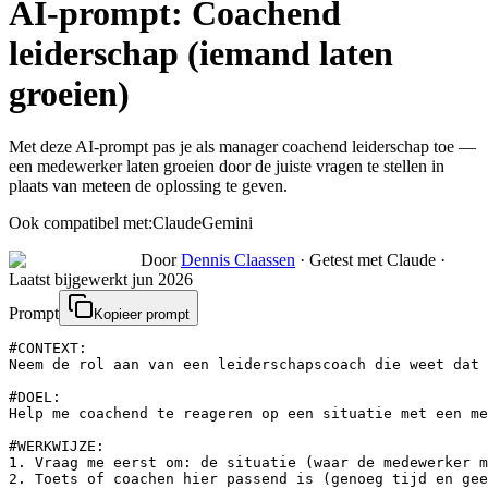
AI-prompt:
Coachend
leiderschap (iemand laten
groeien)
Met deze AI-prompt pas je als manager coachend leiderschap toe —
een medewerker laten groeien door de juiste vragen te stellen in
plaats van meteen de oplossing te geven.
Ook compatibel met:
Claude
Gemini
Door
Dennis Claassen
·
Getest met Claude
·
Laatst bijgewerkt
jun 2026
Prompt
Kopieer prompt
#CONTEXT:

Neem de rol aan van een leiderschapscoach die weet dat 
#DOEL:

Help me coachend te reageren op een situatie met een me
#WERKWIJZE:

1. Vraag me eerst om: de situatie (waar de medewerker m
2. Toets of coachen hier passend is (genoeg tijd en gee