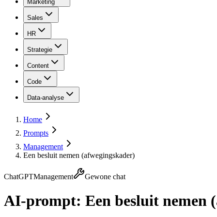
Marketing
Sales
HR
Strategie
Content
Code
Data-analyse
Home
Prompts
Management
Een besluit nemen (afwegingskader)
ChatGPT
Management
Gewone chat
AI-prompt:
Een besluit nemen 