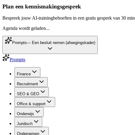
Plan een kennismakingsgesprek
Bespreek jouw AI-trainingbehoeften in een gratis gesprek van 30 min
Agenda wordt geladen...
Prompts
—
Een besluit nemen (afwegingskader)
Prompts
Finance
Recruitment
SEO & GEO
Office & support
Onderwijs
Juridisch
Ondernemen