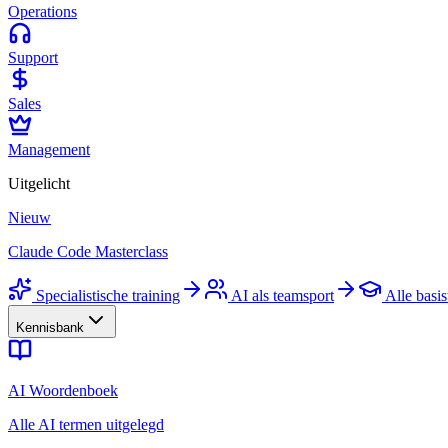
Operations
Support
Sales
Management
Uitgelicht
Nieuw
Claude Code Masterclass
Specialistische training
AI als teamsport
Alle basis
Kennisbank
AI Woordenboek
Alle AI termen uitgelegd