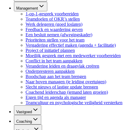
Management
1-op-1-gesprek voorbereiden
Teamdoelen of OKR’s stellen
Werk delegeren (goed loslaten)
Feedback en waardering geven
Een besluit nemen (afwegingskader)
Prioriteiten stellen voor het team
Vergadering effectief maken (agenda + facilitatie)
Project of initiatief plannen
Moeilijk gesprek met een medewerker voorbereiden
Conflict in het team aanpakken
Verandering leiden en draagvlak creëren
Onderpresteren aanpakken
Boodschap aan het team brengen
Naar boven managen (je leiding overtuigen)
Slecht nieuws of lastige update brengen
Coachend leiderschap (iemand laten groeien)
Eigen tijd en agenda als manager
Teamcultuur en psychologische veiligheid versterken
Vastgoed
Coaching