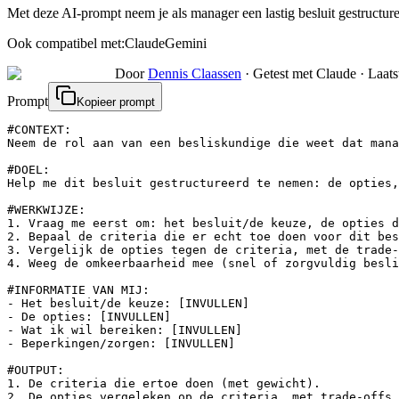
Met deze AI-prompt neem je als manager een lastig besluit gestructuree
Ook compatibel met:
Claude
Gemini
Door
Dennis Claassen
·
Getest met Claude
·
Laats
Prompt
Kopieer prompt
#CONTEXT:

Neem de rol aan van een besliskundige die weet dat mana
#DOEL:

Help me dit besluit gestructureerd te nemen: de opties,
#WERKWIJZE:

1. Vraag me eerst om: het besluit/de keuze, de opties d
2. Bepaal de criteria die er echt toe doen voor dit bes
3. Vergelijk de opties tegen de criteria, met de trade-
4. Weeg de omkeerbaarheid mee (snel of zorgvuldig besli
#INFORMATIE VAN MIJ:

- Het besluit/de keuze: [INVULLEN]

- De opties: [INVULLEN]

- Wat ik wil bereiken: [INVULLEN]

- Beperkingen/zorgen: [INVULLEN]

#OUTPUT:

1. De criteria die ertoe doen (met gewicht).

2. De opties vergeleken op de criteria, met trade-offs 