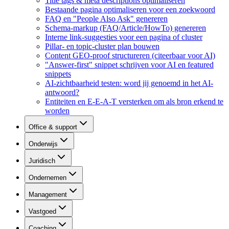
Title tags & meta descriptions optimaliseren
Bestaande pagina optimaliseren voor een zoekwoord
FAQ en "People Also Ask" genereren
Schema-markup (FAQ/Article/HowTo) genereren
Interne link-suggesties voor een pagina of cluster
Pillar- en topic-cluster plan bouwen
Content GEO-proof structureren (citeerbaar voor AI)
"Answer-first" snippet schrijven voor AI en featured
snippets
AI-zichtbaarheid testen: word jij genoemd in het AI-
antwoord?
Entiteiten en E-E-A-T versterken om als bron erkend te
worden
Office & support
Onderwijs
Juridisch
Ondernemen
Management
Vastgoed
Coaching