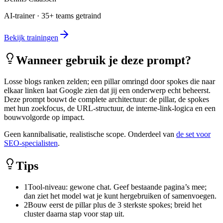
AI-trainer · 35+ teams getraind
Bekijk trainingen
Wanneer gebruik je deze prompt?
Losse blogs ranken zelden; een pillar omringd door spokes die naar
elkaar linken laat Google zien dat jij een onderwerp echt beheerst.
Deze prompt bouwt de complete architectuur: de pillar, de spokes
met hun zoekfocus, de URL-structuur, de interne-link-logica en een
bouwvolgorde op impact.
Geen kannibalisatie, realistische scope. Onderdeel van
de set voor
SEO-specialisten
.
Tips
1
Tool-niveau: gewone chat. Geef bestaande pagina’s mee;
dan ziet het model wat je kunt hergebruiken of samenvoegen.
2
Bouw eerst de pillar plus de 3 sterkste spokes; breid het
cluster daarna stap voor stap uit.