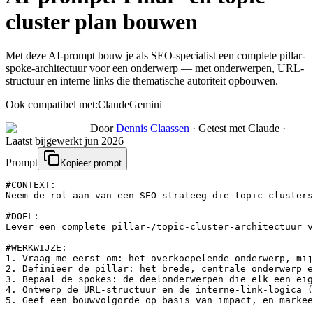
cluster plan bouwen
Met deze AI-prompt bouw je als SEO-specialist een complete pillar-
spoke-architectuur voor een onderwerp — met onderwerpen, URL-
structuur en interne links die thematische autoriteit opbouwen.
Ook compatibel met:
Claude
Gemini
Door
Dennis Claassen
·
Getest met Claude
·
Laatst bijgewerkt
jun 2026
Prompt
Kopieer prompt
#CONTEXT:

Neem de rol aan van een SEO-strateeg die topic clusters
#DOEL:

Lever een complete pillar-/topic-cluster-architectuur v
#WERKWIJZE:

1. Vraag me eerst om: het overkoepelende onderwerp, mij
2. Definieer de pillar: het brede, centrale onderwerp e
3. Bepaal de spokes: de deelonderwerpen die elk een eig
4. Ontwerp de URL-structuur en de interne-link-logica (
5. Geef een bouwvolgorde op basis van impact, en markee