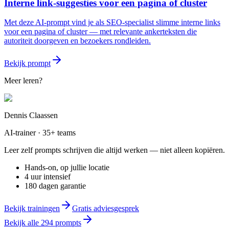
Interne link-suggesties voor een pagina of cluster
Met deze AI-prompt vind je als SEO-specialist slimme interne links
voor een pagina of cluster — met relevante ankerteksten die
autoriteit doorgeven en bezoekers rondleiden.
Bekijk prompt
Meer leren?
Dennis Claassen
AI-trainer · 35+ teams
Leer zelf prompts schrijven die altijd werken — niet alleen kopiëren.
Hands-on, op jullie locatie
4 uur intensief
180 dagen garantie
Bekijk trainingen
Gratis adviesgesprek
Bekijk alle
294
prompts