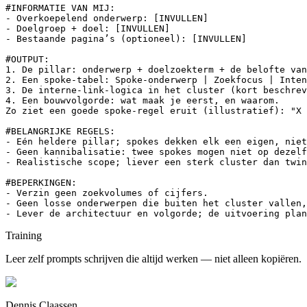
#INFORMATIE VAN MIJ:

- Overkoepelend onderwerp: [INVULLEN]

- Doelgroep + doel: [INVULLEN]

- Bestaande pagina’s (optioneel): [INVULLEN]

#OUTPUT:

1. De pillar: onderwerp + doelzoekterm + de belofte van
2. Een spoke-tabel: Spoke-onderwerp | Zoekfocus | Inten
3. De interne-link-logica in het cluster (kort beschrev
4. Een bouwvolgorde: wat maak je eerst, en waarom.

Zo ziet een goede spoke-regel eruit (illustratief): "X 
#BELANGRIJKE REGELS:

- Eén heldere pillar; spokes dekken elk een eigen, niet
- Geen kannibalisatie: twee spokes mogen niet op dezelf
- Realistische scope; liever een sterk cluster dan twin
#BEPERKINGEN:

- Verzin geen zoekvolumes of cijfers.

- Geen losse onderwerpen die buiten het cluster vallen,
- Lever de architectuur en volgorde; de uitvoering plan
Training
Leer zelf prompts schrijven die altijd werken — niet alleen kopiëren.
Dennis Claassen