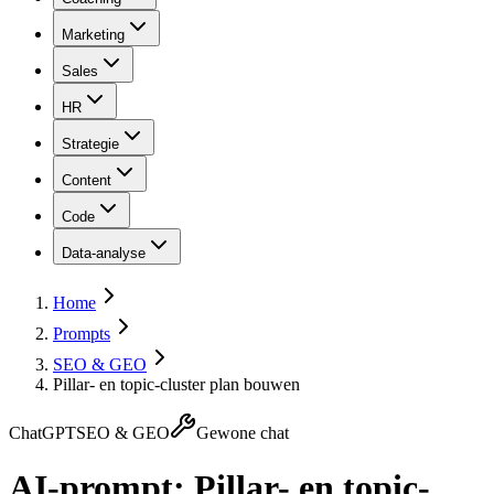
Marketing
Sales
HR
Strategie
Content
Code
Data-analyse
Home
Prompts
SEO & GEO
Pillar- en topic-cluster plan bouwen
ChatGPT
SEO & GEO
Gewone chat
AI-prompt:
Pillar- en topic-