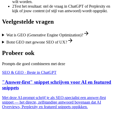
wilt worden.
2
Test het resultaat: stel de vraag in ChatGPT of Perplexity en
kijk of jouw content (of stijl van antwoord) wordt opgepikt.
Veelgestelde vragen
Wat is GEO (Generative Engine Optimization)?
Botst GEO met gewone SEO of UX?
Probeer ook
Prompts die goed combineren met deze
SEO & GEO
· Beste in
ChatGPT
"Answer-first" snippet schrijven voor AI en featured
snippets
Met deze AI-prompt schrijf je als SEO-specialist een answer-first
snippet — het directe, zelfstandige antwoord bovenaan dat AI
Overviews, Perplexity en featured snippets oppikken.