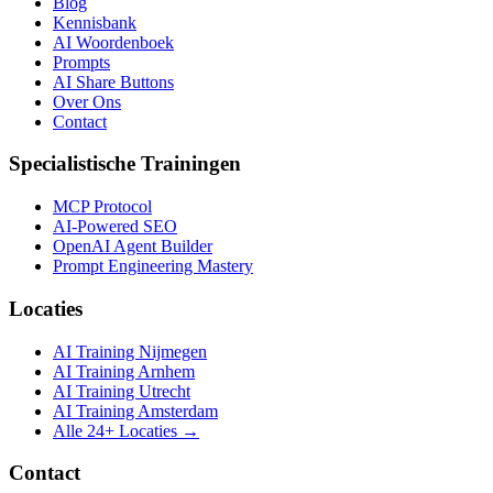
Blog
Kennisbank
AI Woordenboek
Prompts
AI Share Buttons
Over Ons
Contact
Specialistische Trainingen
MCP Protocol
AI-Powered SEO
OpenAI Agent Builder
Prompt Engineering Mastery
Locaties
AI Training Nijmegen
AI Training Arnhem
AI Training Utrecht
AI Training Amsterdam
Alle 24+ Locaties →
Contact