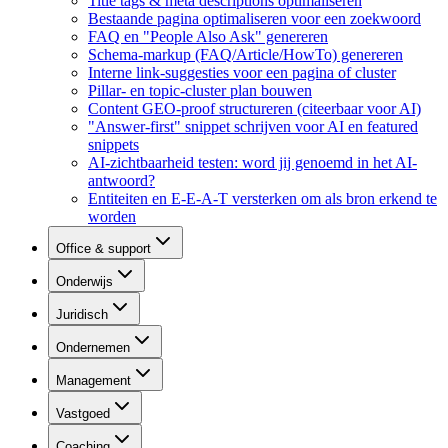
Title tags & meta descriptions optimaliseren
Bestaande pagina optimaliseren voor een zoekwoord
FAQ en "People Also Ask" genereren
Schema-markup (FAQ/Article/HowTo) genereren
Interne link-suggesties voor een pagina of cluster
Pillar- en topic-cluster plan bouwen
Content GEO-proof structureren (citeerbaar voor AI)
"Answer-first" snippet schrijven voor AI en featured
snippets
AI-zichtbaarheid testen: word jij genoemd in het AI-
antwoord?
Entiteiten en E-E-A-T versterken om als bron erkend te
worden
Office & support
Onderwijs
Juridisch
Ondernemen
Management
Vastgoed
Coaching