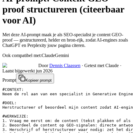
proof structureren (citeerbaar
voor AI)
Met deze AI-prompt maak je als SEO-specialist je content GEO-
proof — gestructureerd, helder en bron-rijk, zodat AI-engines zoals
ChatGPT en Perplexity jouw pagina citeren.
Ook compatibel met:
Claude
Gemini
Door
Dennis Claassen
·
Getest met Claude
·
Laatst bijgewerkt
jun 2026
Prompt
Kopieer prompt
#CONTEXT:

Neem de rol aan van een specialist in Generative Engine
#DOEL:

Herstructureer of beoordeel mijn content zodat AI-engin
#WERKWIJZE:

1. Vraag me eerst om: de content (tekst plakken of als 
2. Beoordeel de content op GEO-signalen: directe antwoo
3. Herschrijf of herstructureer waar nodig: zet het dir