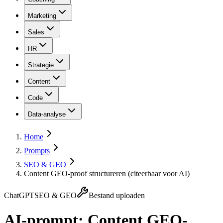
Marketing
Sales
HR
Strategie
Content
Code
Data-analyse
Home
Prompts
SEO & GEO
Content GEO-proof structureren (citeerbaar voor AI)
ChatGPT
SEO & GEO
Bestand uploaden
AI-prompt:
Content GEO-