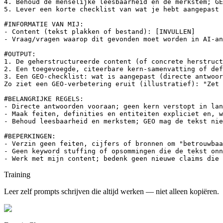
4. Behoud de menselijke leesbaarheid en de merkstem; GE
5. Lever een korte checklist van wat je hebt aangepast 
#INFORMATIE VAN MIJ:

- Content (tekst plakken of bestand): [INVULLEN]

- Vraag/vragen waarop dit gevonden moet worden in AI-an
#OUTPUT:

1. De geherstructureerde content (of concrete herstruct
2. Een toegevoegde, citeerbare kern-samenvatting of def
3. Een GEO-checklist: wat is aangepast (directe antwoor
Zo ziet een GEO-verbetering eruit (illustratief): "Zet 
#BELANGRIJKE REGELS:

- Directe antwoorden vooraan; geen kern verstopt in lan
- Maak feiten, definities en entiteiten expliciet en, w
- Behoud leesbaarheid en merkstem; GEO mag de tekst nie
#BEPERKINGEN:

- Verzin geen feiten, cijfers of bronnen om "betrouwbaa
- Geen keyword stuffing of opsommingen die de tekst onn
- Werk met mijn content; bedenk geen nieuwe claims die 
Training
Leer zelf prompts schrijven die altijd werken — niet alleen kopiëren.