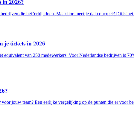
p in 2026?
edrijven die het 'erbij' doen. Maar hoe meet je dat concreet? Dit is h
 je tickets in 2026
equivalent van 250 medewerkers. Voor Nederlandse bedrijven is 70% au
026?
r voor jouw team? Een eerlijke vergelijking op de punten die er voor b