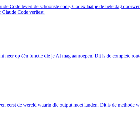
Claude Code levert de schoonste code, Codex laat je de hele dag doorw
r Claude Code verliest.
eer op één functie die je AI mag aanroepen. Dit is de complete route: v
ven eerst de wereld waarin die output moet landen. Dit is de method