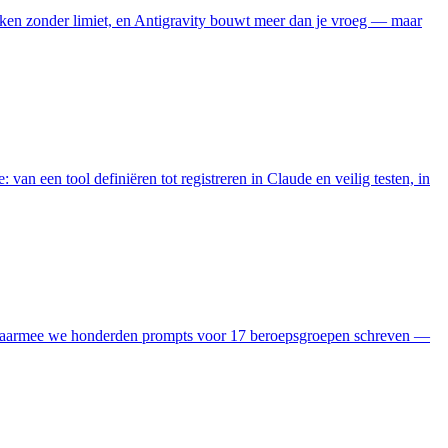
erken zonder limiet, en Antigravity bouwt meer dan je vroeg — maar
an een tool definiëren tot registreren in Claude en veilig testen, in
e waarmee we honderden prompts voor 17 beroepsgroepen schreven —