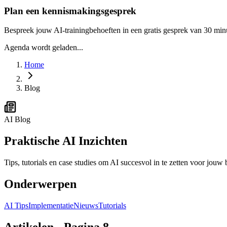
Plan een kennismakingsgesprek
Bespreek jouw AI-trainingbehoeften in een gratis gesprek van 30 min
Agenda wordt geladen...
Home
Blog
AI Blog
Praktische AI
Inzichten
Tips, tutorials en case studies om AI succesvol in te zetten voor jou
Onderwerpen
AI Tips
Implementatie
Nieuws
Tutorials
Artikelen - Pagina 8