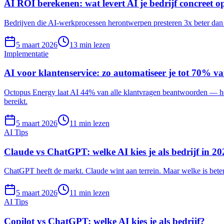
AI ROI berekenen: wat levert AI je bedrijf concreet o
Bedrijven die AI-werkprocessen herontwerpen presteren 3x beter dan b
5 maart 2026
13
min lezen
Implementatie
AI voor klantenservice: zo automatiseer je tot 70% van
Octopus Energy laat AI 44% van alle klantvragen beantwoorden — het 
bereikt.
5 maart 2026
11
min lezen
AI Tips
Claude vs ChatGPT: welke AI kies je als bedrijf in 2
ChatGPT heeft de markt. Claude wint aan terrein. Maar welke is bete
5 maart 2026
11
min lezen
AI Tips
Copilot vs ChatGPT: welke AI kies je als bedrijf?