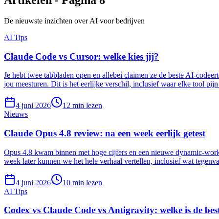
De nieuwste inzichten over AI voor bedrijven
AI Tips
Claude Code vs Cursor: welke kies jij?
Je hebt twee tabbladen open en allebei claimen ze de beste AI-codeerto
jou meesturen. Dit is het eerlijke verschil, inclusief waar elke tool pijn
4 juni 2026
12
min lezen
Nieuws
Claude Opus 4.8 review: na een week eerlijk getest
Opus 4.8 kwam binnen met hoge cijfers en een nieuwe dynamic-workflo
week later kunnen we het hele verhaal vertellen, inclusief wat tegenva
4 juni 2026
10
min lezen
AI Tips
Codex vs Claude Code vs Antigravity: welke is de bes