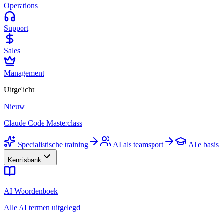
Operations
Support
Sales
Management
Uitgelicht
Nieuw
Claude Code Masterclass
Specialistische training
AI als teamsport
Alle basis
Kennisbank
AI Woordenboek
Alle AI termen uitgelegd