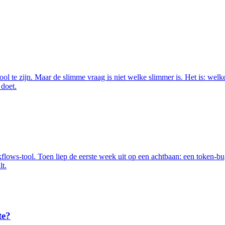
ol te zijn. Maar de slimme vraag is niet welke slimmer is. Het is: welke
 doet.
ws-tool. Toen liep de eerste week uit op een achtbaan: een token-bug
lt.
te?