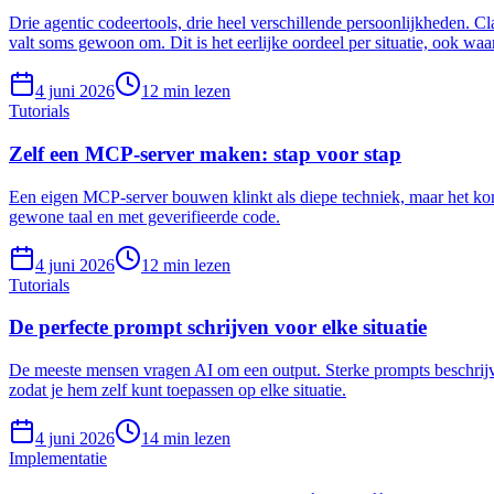
Drie agentic codeertools, drie heel verschillende persoonlijkheden. 
valt soms gewoon om. Dit is het eerlijke oordeel per situatie, ook waa
4 juni 2026
12
min lezen
Tutorials
Zelf een MCP-server maken: stap voor stap
Een eigen MCP-server bouwen klinkt als diepe techniek, maar het komt n
gewone taal en met geverifieerde code.
4 juni 2026
12
min lezen
Tutorials
De perfecte prompt schrijven voor elke situatie
De meeste mensen vragen AI om een output. Sterke prompts beschrij
zodat je hem zelf kunt toepassen op elke situatie.
4 juni 2026
14
min lezen
Implementatie