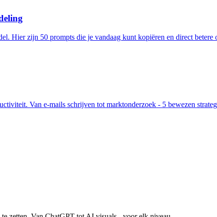
deling
el. Hier zijn 50 prompts die je vandaag kunt kopiëren en direct betere o
iviteit. Van e-mails schrijven tot marktonderzoek - 5 bewezen strateg
 te zetten. Van ChatGPT tot AI visuals - voor elk niveau.