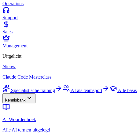
Operations
Support
Sales
Management
Uitgelicht
Nieuw
Claude Code Masterclass
Specialistische training
AI als teamsport
Alle basis
Kennisbank
AI Woordenboek
Alle AI termen uitgelegd