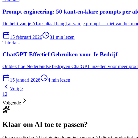
Prompt engineering: 50 kant-en-klare prompts per af
De helft van je AI-resultaat hangt af van je prompt — niet van het mod
15 februari 2026
31
min lezen
Tutorials
ChatGPT Effectief Gebruiken voor Je Bedrijf
Ontdek hoe Nederlandse bedrijven ChatGPT inzetten voor meer product
15 januari 2026
4
min lezen
Vorige
1
2
Volgende
Klaar om AI
toe te passen?
Onze praktische AI trainingen leren je team om AI direct productief in