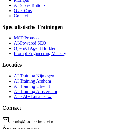
Prompts
AI Share Buttons
Over Ons
Contact
Specialistische Trainingen
MCP Protocol
AI-Powered SEO
OpenAI Agent Builder
Prompt Engineering Mastery
Locaties
AI Training Nijmegen
AI Training Arnhem
AI Training Utrecht
AI Training Amsterdam
Alle 24+ Locaties →
Contact
dennis@projectimpact.nl