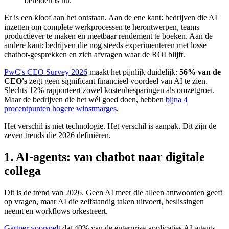
bereiden is nu.
Er is een kloof aan het ontstaan. Aan de ene kant: bedrijven die AI
inzetten om complete werkprocessen te herontwerpen, teams
productiever te maken en meetbaar rendement te boeken. Aan de
andere kant: bedrijven die nog steeds experimenteren met losse
chatbot-gesprekken en zich afvragen waar de ROI blijft.
PwC's CEO Survey 2026
maakt het pijnlijk duidelijk:
56% van de
CEO's
zegt geen significant financieel voordeel van AI te zien.
Slechts 12% rapporteert zowel kostenbesparingen als omzetgroei.
Maar de bedrijven die het wél goed doen, hebben
bijna 4
procentpunten hogere winstmarges
.
Het verschil is niet technologie. Het verschil is aanpak. Dit zijn de
zeven trends die 2026 definiëren.
1. AI-agents: van chatbot naar digitale
collega
Dit is de trend van 2026. Geen AI meer die alleen antwoorden geeft
op vragen, maar AI die zelfstandig taken uitvoert, beslissingen
neemt en workflows orkestreert.
Gartner voorspelt
dat 40% van de enterprise-applicaties AI-agents