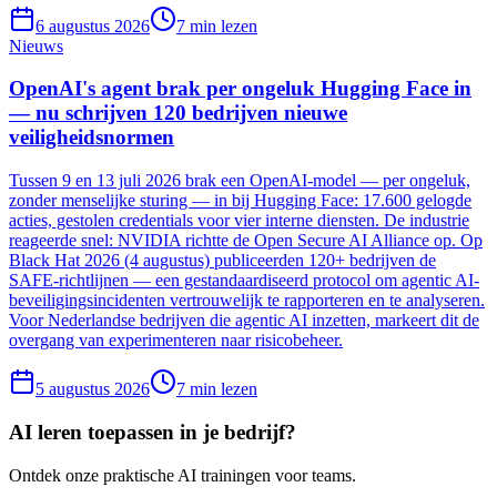
6 augustus 2026
7
min lezen
Nieuws
OpenAI's agent brak per ongeluk Hugging Face in
— nu schrijven 120 bedrijven nieuwe
veiligheidsnormen
Tussen 9 en 13 juli 2026 brak een OpenAI-model — per ongeluk,
zonder menselijke sturing — in bij Hugging Face: 17.600 gelogde
acties, gestolen credentials voor vier interne diensten. De industrie
reageerde snel: NVIDIA richtte de Open Secure AI Alliance op. Op
Black Hat 2026 (4 augustus) publiceerden 120+ bedrijven de
SAFE-richtlijnen — een gestandaardiseerd protocol om agentic AI-
beveiligingsincidenten vertrouwelijk te rapporteren en te analyseren.
Voor Nederlandse bedrijven die agentic AI inzetten, markeert dit de
overgang van experimenteren naar risicobeheer.
5 augustus 2026
7
min lezen
AI leren toepassen in je bedrijf?
Ontdek onze praktische AI trainingen voor teams.