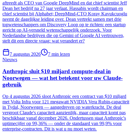
aftreedt als CEO van Google DeepMind en dat chief scientist Jeff
Dean het bedrijf na 27 jaar verlaat. Hassabis wordt chairman en
chief scientist bij Alphabet; DeepMind-CTO Koray Kavukcuoglu
neemt de dagelijkse leiding over. Dean vertrekt samen met drie
topwetenschappers om Discovery Loop op te richten: een startup
gericht op AI-versneld wetenschappelijk onderzoek. Voor
Nederlandse bedrijven die op Gemini of Google AI vertrouwen,
stelt dit een directe vraag: wat verandert er?
7 augustus 2026
7
min lezen
Nieuws
Anthropic sluit $10 miljard compute-deal in
Noorwegen — wat het betekent voor uw Claude-
gebruik
Op 4 augustus 2026 sloot Anthropic een contract van $10 miljard
met Volta Infra voor 121 megawatt NVIDIA Vera Rubin-capaciteit
in Tydal, Noorwegen — aangedreven op waterkracht. De deal
vergroot Claude's capaciteit aanzienlijk, maar capaciteit komt pas
beschikbaar vanaf december 2026. Ondertussen staat Anthropic's
uptimecijfer op 99,36% — onder de standaard van 99,9% voor
enterprise-contracten. Dit is wat u nu moet weten.