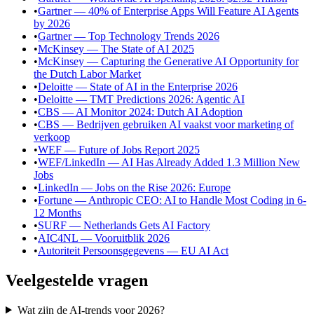
•
Gartner — 40% of Enterprise Apps Will Feature AI Agents
by 2026
•
Gartner — Top Technology Trends 2026
•
McKinsey — The State of AI 2025
•
McKinsey — Capturing the Generative AI Opportunity for
the Dutch Labor Market
•
Deloitte — State of AI in the Enterprise 2026
•
Deloitte — TMT Predictions 2026: Agentic AI
•
CBS — AI Monitor 2024: Dutch AI Adoption
•
CBS — Bedrijven gebruiken AI vaakst voor marketing of
verkoop
•
WEF — Future of Jobs Report 2025
•
WEF/LinkedIn — AI Has Already Added 1.3 Million New
Jobs
•
LinkedIn — Jobs on the Rise 2026: Europe
•
Fortune — Anthropic CEO: AI to Handle Most Coding in 6-
12 Months
•
SURF — Netherlands Gets AI Factory
•
AIC4NL — Vooruitblik 2026
•
Autoriteit Persoonsgegevens — EU AI Act
Veelgestelde vragen
Wat zijn de AI-trends voor 2026?