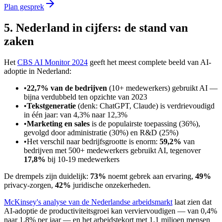
Plan gesprek
5. Nederland in cijfers: de stand van
zaken
Het
CBS AI Monitor 2024
geeft het meest complete beeld van AI-
adoptie in Nederland:
•
22,7% van de bedrijven
(10+ medewerkers) gebruikt AI —
bijna verdubbeld ten opzichte van 2023
•
Tekstgeneratie
(denk: ChatGPT, Claude) is verdrievoudigd
in één jaar: van 4,3% naar 12,3%
•
Marketing en sales
is de populairste toepassing (36%),
gevolgd door administratie (30%) en R&D (25%)
•
Het verschil naar bedrijfsgrootte is enorm:
59,2%
van
bedrijven met 500+ medewerkers gebruikt AI, tegenover
17,8%
bij 10-19 medewerkers
De drempels zijn duidelijk:
73%
noemt gebrek aan ervaring,
49%
privacy-zorgen,
42%
juridische onzekerheden.
McKinsey's analyse van de Nederlandse arbeidsmarkt
laat zien dat
AI-adoptie de productiviteitsgroei kan verviervoudigen — van 0,4%
naar 1,8% per jaar — en het arbeidstekort met 1,1 miljoen mensen