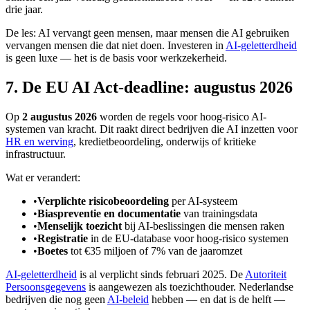
drie jaar.
De les: AI vervangt geen mensen, maar mensen die AI gebruiken
vervangen mensen die dat niet doen. Investeren in
AI-geletterdheid
is geen luxe — het is de basis voor werkzekerheid.
7. De EU AI Act-deadline: augustus 2026
Op
2 augustus 2026
worden de regels voor hoog-risico AI-
systemen van kracht. Dit raakt direct bedrijven die AI inzetten voor
HR en werving
, kredietbeoordeling, onderwijs of kritieke
infrastructuur.
Wat er verandert:
•
Verplichte risicobeoordeling
per AI-systeem
•
Biaspreventie en documentatie
van trainingsdata
•
Menselijk toezicht
bij AI-beslissingen die mensen raken
•
Registratie
in de EU-database voor hoog-risico systemen
•
Boetes
tot €35 miljoen of 7% van de jaaromzet
AI-geletterdheid
is al verplicht sinds februari 2025. De
Autoriteit
Persoonsgegevens
is aangewezen als toezichthouder. Nederlandse
bedrijven die nog geen
AI-beleid
hebben — en dat is de helft —