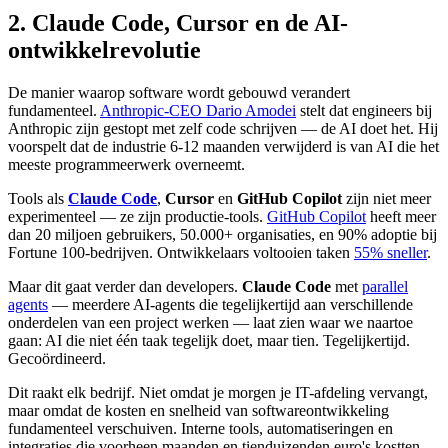
2. Claude Code, Cursor en de AI-
ontwikkelrevolutie
De manier waarop software wordt gebouwd verandert
fundamenteel.
Anthropic-CEO Dario Amodei
stelt dat engineers bij
Anthropic zijn gestopt met zelf code schrijven — de AI doet het. Hij
voorspelt dat de industrie 6-12 maanden verwijderd is van AI die het
meeste programmeerwerk overneemt.
Tools als
Claude Code
,
Cursor
en
GitHub Copilot
zijn niet meer
experimenteel — ze zijn productie-tools.
GitHub Copilot
heeft meer
dan 20 miljoen gebruikers, 50.000+ organisaties, en 90% adoptie bij
Fortune 100-bedrijven. Ontwikkelaars voltooien taken
55% sneller
.
Maar dit gaat verder dan developers.
Claude Code
met
parallel
agents
— meerdere AI-agents die tegelijkertijd aan verschillende
onderdelen van een project werken — laat zien waar we naartoe
gaan: AI die niet één taak tegelijk doet, maar tien. Tegelijkertijd.
Gecoördineerd.
Dit raakt elk bedrijf. Niet omdat je morgen je IT-afdeling vervangt,
maar omdat de kosten en snelheid van softwareontwikkeling
fundamenteel verschuiven. Interne tools, automatiseringen en
integraties die voorheen maanden en tienduizenden euro's kostten,