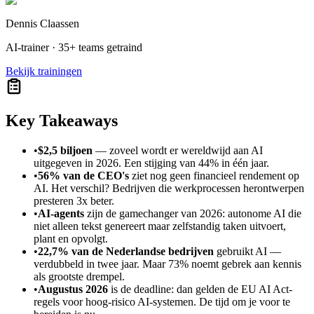
Dennis Claassen
AI-trainer · 35+ teams getraind
Bekijk trainingen
Key Takeaways
•
$2,5 biljoen
— zoveel wordt er wereldwijd aan AI
uitgegeven in 2026. Een stijging van 44% in één jaar.
•
56% van de CEO's
ziet nog geen financieel rendement op
AI. Het verschil? Bedrijven die werkprocessen herontwerpen
presteren 3x beter.
•
AI-agents
zijn de gamechanger van 2026: autonome AI die
niet alleen tekst genereert maar zelfstandig taken uitvoert,
plant en opvolgt.
•
22,7% van de Nederlandse bedrijven
gebruikt AI —
verdubbeld in twee jaar. Maar 73% noemt gebrek aan kennis
als grootste drempel.
•
Augustus 2026
is de deadline: dan gelden de EU AI Act-
regels voor hoog-risico AI-systemen. De tijd om je voor te