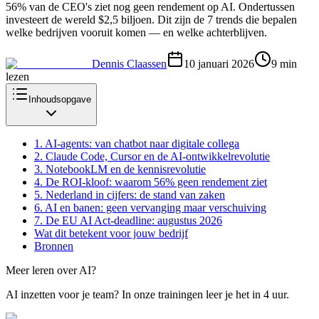
56% van de CEO's ziet nog geen rendement op AI. Ondertussen
investeert de wereld $2,5 biljoen. Dit zijn de 7 trends die bepalen
welke bedrijven vooruit komen — en welke achterblijven.
Dennis Claassen
10 januari 2026
9
min
lezen
Inhoudsopgave
1. AI-agents: van chatbot naar digitale collega
2. Claude Code, Cursor en de AI-ontwikkelrevolutie
3. NotebookLM en de kennisrevolutie
4. De ROI-kloof: waarom 56% geen rendement ziet
5. Nederland in cijfers: de stand van zaken
6. AI en banen: geen vervanging maar verschuiving
7. De EU AI Act-deadline: augustus 2026
Wat dit betekent voor jouw bedrijf
Bronnen
Meer leren over AI?
AI inzetten voor je team? In onze trainingen leer je het in 4 uur.