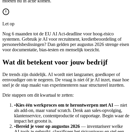
moeten nu in actie komen.
Let op
Nog 6 maanden tot de EU AI Act-deadline voor hoog-risico
systemen. Gebruik je AI voor recruitment, kredietbeoordeling of
personeelsbeslissingen? Dan gelden per augustus 2026 strenge eisen
voor documentatie, bias-testen en menselijk toezicht.
Wat dit betekent voor jouw bedrijf
De trends zijn duidelijk. AI wordt niet langzamer, goedkoper of
eenvoudiger om te negeren. De vraag is niet óf je AI inzet, maar hoe
snel je de stap maakt van experimenteren naar structureel inzetten.
Drie stappen om dit kwartaal te zetten:
•
Kies één werkproces om te herontwerpen met AI
— niet
als add-on, maar vanaf scratch. Denk aan sales-opvolging,
klantenservice, contentproductie of rapportage. Begin waar de
impact het grootst is.
•
Bereid je voor op augustus 2026
— inventariseer welke
AI-tools je gebruikt, classificeer het risiconiveau en stel een