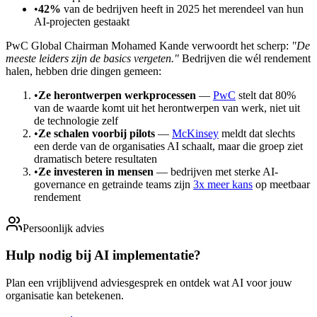
•
42%
van de bedrijven heeft in 2025 het merendeel van hun
AI-projecten gestaakt
PwC Global Chairman Mohamed Kande verwoordt het scherp:
"De
meeste leiders zijn de basics vergeten."
Bedrijven die wél rendement
halen, hebben drie dingen gemeen:
•
Ze herontwerpen werkprocessen
—
PwC
stelt dat 80%
van de waarde komt uit het herontwerpen van werk, niet uit
de technologie zelf
•
Ze schalen voorbij pilots
—
McKinsey
meldt dat slechts
een derde van de organisaties AI schaalt, maar die groep ziet
dramatisch betere resultaten
•
Ze investeren in mensen
— bedrijven met sterke AI-
governance en getrainde teams zijn
3x meer kans
op meetbaar
rendement
Persoonlijk advies
Hulp nodig bij AI implementatie?
Plan een vrijblijvend adviesgesprek en ontdek wat AI voor jouw
organisatie kan betekenen.