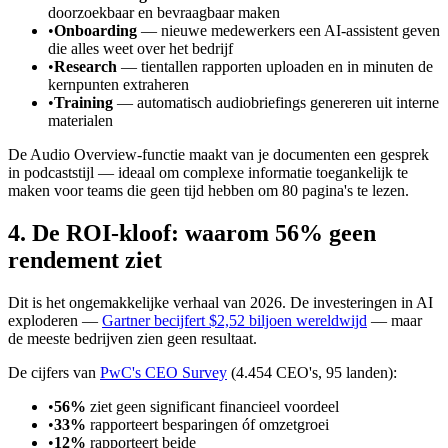
doorzoekbaar en bevraagbaar maken
•
Onboarding
— nieuwe medewerkers een AI-assistent geven
die alles weet over het bedrijf
•
Research
— tientallen rapporten uploaden en in minuten de
kernpunten extraheren
•
Training
— automatisch audiobriefings genereren uit interne
materialen
De Audio Overview-functie maakt van je documenten een gesprek
in podcaststijl — ideaal om complexe informatie toegankelijk te
maken voor teams die geen tijd hebben om 80 pagina's te lezen.
4. De ROI-kloof: waarom 56% geen
rendement ziet
Dit is het ongemakkelijke verhaal van 2026. De investeringen in AI
exploderen —
Gartner becijfert $2,52 biljoen wereldwijd
— maar
de meeste bedrijven zien geen resultaat.
De cijfers van
PwC's CEO Survey
(4.454 CEO's, 95 landen):
•
56%
ziet geen significant financieel voordeel
•
33%
rapporteert besparingen óf omzetgroei
•
12%
rapporteert beide