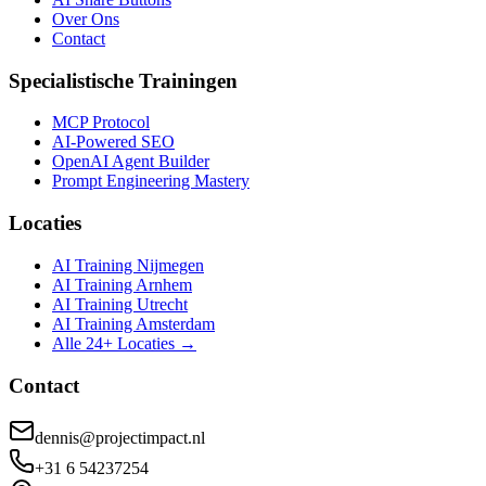
Over Ons
Contact
Specialistische Trainingen
MCP Protocol
AI-Powered SEO
OpenAI Agent Builder
Prompt Engineering Mastery
Locaties
AI Training Nijmegen
AI Training Arnhem
AI Training Utrecht
AI Training Amsterdam
Alle 24+ Locaties →
Contact
dennis@projectimpact.nl
+31 6 54237254