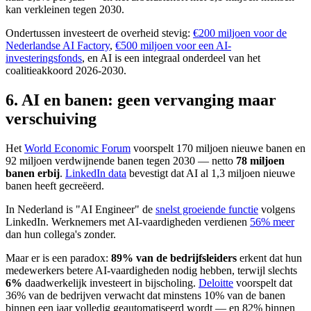
kan verkleinen tegen 2030.
Ondertussen investeert de overheid stevig:
€200 miljoen voor de
Nederlandse AI Factory
,
€500 miljoen voor een AI-
investeringsfonds
, en AI is een integraal onderdeel van het
coalitieakkoord 2026-2030.
6. AI en banen: geen vervanging maar
verschuiving
Het
World Economic Forum
voorspelt 170 miljoen nieuwe banen en
92 miljoen verdwijnende banen tegen 2030 — netto
78 miljoen
banen erbij
.
LinkedIn data
bevestigt dat AI al 1,3 miljoen nieuwe
banen heeft gecreëerd.
In Nederland is "AI Engineer" de
snelst groeiende functie
volgens
LinkedIn. Werknemers met AI-vaardigheden verdienen
56% meer
dan hun collega's zonder.
Maar er is een paradox:
89% van de bedrijfsleiders
erkent dat hun
medewerkers betere AI-vaardigheden nodig hebben, terwijl slechts
6%
daadwerkelijk investeert in bijscholing.
Deloitte
voorspelt dat
36% van de bedrijven verwacht dat minstens 10% van de banen
binnen een jaar volledig geautomatiseerd wordt — en 82% binnen