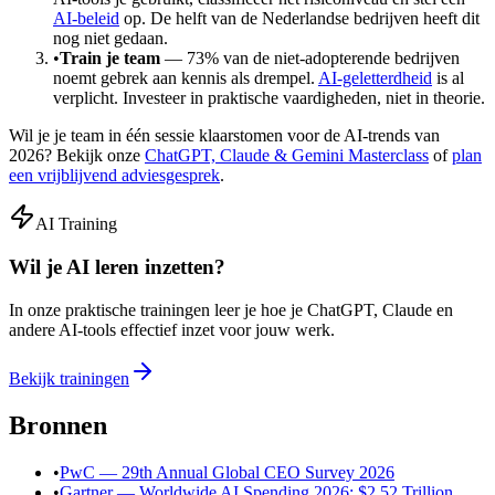
AI-beleid
op. De helft van de Nederlandse bedrijven heeft dit
nog niet gedaan.
•
Train je team
— 73% van de niet-adopterende bedrijven
noemt gebrek aan kennis als drempel.
AI-geletterdheid
is al
verplicht. Investeer in praktische vaardigheden, niet in theorie.
Wil je je team in één sessie klaarstomen voor de AI-trends van
2026? Bekijk onze
ChatGPT, Claude & Gemini Masterclass
of
plan
een vrijblijvend adviesgesprek
.
AI Training
Wil je AI leren inzetten?
In onze praktische trainingen leer je hoe je ChatGPT, Claude en
andere AI-tools effectief inzet voor jouw werk.
Bekijk trainingen
Bronnen
•
PwC — 29th Annual Global CEO Survey 2026
•
Gartner — Worldwide AI Spending 2026: $2.52 Trillion