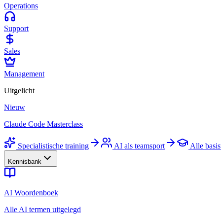
Operations
Support
Sales
Management
Uitgelicht
Nieuw
Claude Code Masterclass
Specialistische training
AI als teamsport
Alle basis
Kennisbank
AI Woordenboek
Alle AI termen uitgelegd