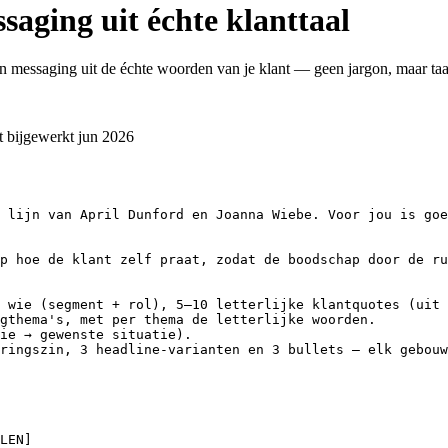
saging uit échte klanttaal
en messaging uit de échte woorden van je klant — geen jargon, maar taal
t bijgewerkt
jun 2026
 lijn van April Dunford en Joanna Wiebe. Voor jou is goe
p hoe de klant zelf praat, zodat de boodschap door de ru
 wie (segment + rol), 5–10 letterlijke klantquotes (uit 
gthema's, met per thema de letterlijke woorden.

ie → gewenste situatie).

ringszin, 3 headline-varianten en 3 bullets — elk gebouw
LEN]
