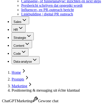
Campagne- of funnelanalyse: inzichten en next steps
Persbericht schrijven dat opgepikt wordt
Influencer- en PR-outreach bericht
Linkbuilding / digital PR outreach
Sales
HR
Strategie
Content
Code
Data-analyse
Home
Prompts
Marketing
Positionering & messaging uit échte klanttaal
ChatGPT
Marketing
Gewone chat