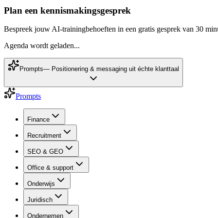
Plan een kennismakingsgesprek
Bespreek jouw AI-trainingbehoeften in een gratis gesprek van 30 min
Agenda wordt geladen...
Prompts
—
Positionering & messaging uit échte klanttaal
Prompts
Finance
Recruitment
SEO & GEO
Office & support
Onderwijs
Juridisch
Ondernemen