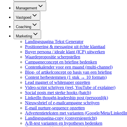
Management
Vastgoed
Coaching
Marketing
Landingspagina Tekst Generator
Positionering & messaging uit échte klanttaal
Buyer persona / ideale klant (ICP) uitwerken
Waardepropositie scherpstellen
Campagneconcept en briefing bedenken
Contentkalender voor een maand (multi-channel)
Blog- of artikelconcept op basis van een briefing
Content herbestemmen (1 stuk → 10 formats)
Lead magnet of whitepaper opzetten
Video-script schrijven (reel, YouTube of explainer)
Social posts met sterke hooks (batch)
LinkedIn thought-leadership post (persoonlijk)
Nieuwsbrief of e-mailcampagne schrijven
E-mail nurture-sequence opzetten
Advertentieteksten met varianten (Google/Meta/LinkedIn
Landingspagina-copy (conversiegericht)
A/B-test varianten en hypotheses bedenken