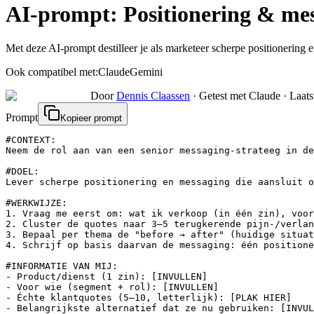
AI-prompt:
Positionering & mes
Met deze AI-prompt destilleer je als marketeer scherpe positionering 
Ook compatibel met:
Claude
Gemini
Door
Dennis Claassen
·
Getest met Claude
·
Laats
Prompt
Kopieer prompt
#CONTEXT:

Neem de rol aan van een senior messaging-strateeg in de
#DOEL:

Lever scherpe positionering en messaging die aansluit o
#WERKWIJZE:

1. Vraag me eerst om: wat ik verkoop (in één zin), voor
2. Cluster de quotes naar 3–5 terugkerende pijn-/verlan
3. Bepaal per thema de "before → after" (huidige situat
4. Schrijf op basis daarvan de messaging: één positione
#INFORMATIE VAN MIJ:

- Product/dienst (1 zin): [INVULLEN]

- Voor wie (segment + rol): [INVULLEN]

- Échte klantquotes (5–10, letterlijk): [PLAK HIER]

- Belangrijkste alternatief dat ze nu gebruiken: [INVUL