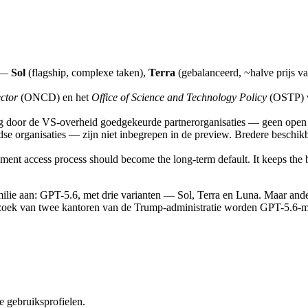
n —
Sol
(flagship, complexe taken),
Terra
(gebalanceerd, ~halve prijs 
ector
(ONCD) en het
Office of Science and Technology Policy
(OSTP) v
tig door de VS-overheid goedgekeurde partnerorganisaties — geen open i
ndse organisaties — zijn niet inbegrepen in de preview. Bredere besc
nment access process should become the long-term default. It keeps the b
 aan: GPT-5.6, met drie varianten — Sol, Terra en Luna. Maar anders 
zoek van twee kantoren van de Trump-administratie worden GPT-5.6-mode
e gebruiksprofielen.