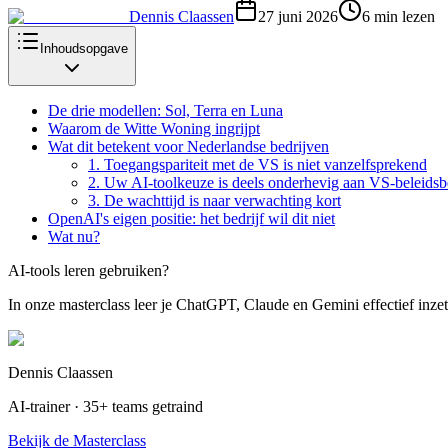
Dennis Claassen
27 juni 2026
6
min lezen
Inhoudsopgave
De drie modellen: Sol, Terra en Luna
Waarom de Witte Woning ingrijpt
Wat dit betekent voor Nederlandse bedrijven
1. Toegangspariteit met de VS is niet vanzelfsprekend
2. Uw AI-toolkeuze is deels onderhevig aan VS-beleidsb
3. De wachttijd is naar verwachting kort
OpenAI's eigen positie: het bedrijf wil dit niet
Wat nu?
AI-tools leren gebruiken?
In onze masterclass leer je ChatGPT, Claude en Gemini effectief inzet
Dennis Claassen
AI-trainer · 35+ teams getraind
Bekijk de Masterclass