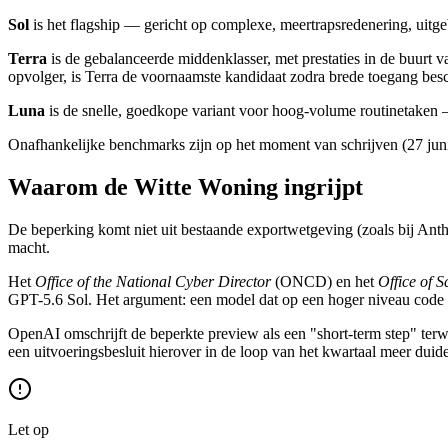
Sol
is het flagship — gericht op complexe, meertrapsredenering, uitge
Terra
is de gebalanceerde middenklasser, met prestaties in de buurt va
opvolger, is Terra de voornaamste kandidaat zodra brede toegang besc
Luna
is de snelle, goedkope variant voor hoog-volume routinetaken
Onafhankelijke benchmarks zijn op het moment van schrijven (27 juni 
Waarom de Witte Woning ingrijpt
De beperking komt niet uit bestaande exportwetgeving (zoals bij Anth
macht.
Het
Office of the National Cyber Director
(ONCD) en het
Office of 
GPT-5.6 Sol. Het argument: een model dat op een hoger niveau code s
OpenAI omschrijft de beperkte preview als een "short-term step" terwi
een uitvoeringsbesluit hierover in de loop van het kwartaal meer duide
Let op