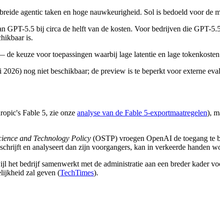
breide agentic taken en hoge nauwkeurigheid. Sol is bedoeld voor de mo
n GPT-5.5 bij circa de helft van de kosten. Voor bedrijven die GPT-5.5 
hikbaar is.
 — de keuze voor toepassingen waarbij lage latentie en lage tokenkos
2026) nog niet beschikbaar; de preview is te beperkt voor externe eval
ropic's Fable 5, zie onze
analyse van de Fable 5-exportmaatregelen
), m
Science and Technology Policy
(OSTP) vroegen OpenAI de toegang te be
chrijft en analyseert dan zijn voorgangers, kan in verkeerde handen 
jl het bedrijf samenwerkt met de administratie aan een breder kader vo
lijkheid zal geven (
TechTimes
).