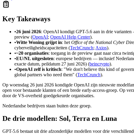
Key Takeaways
•
26 juni 2026
: OpenAI kondigt GPT-5.6 aan in drie variante
preview (
OpenAI
;
OpenAI Help Center
).
•
Witte Woning grijpt in
: het
Office of the National Cyber Dir
cyberveiligheidscapaciteiten (
TechCrunch
;
Axios
).
•
~20 organisaties
: toegang in de preview gaat naar circa twin
•
EU/NL uitgesloten
: europese bedrijven — inclusief Nederla
exacte datum, peildatum 27 juni 2026) (
beincrypto
).
•
OpenAI zelf is kritisch
: "We don't believe this kind of gover
global partners who need them" (
TechCrunch
).
Op woensdag 26 juni 2026 kondigde OpenAI zijn nieuwste modelfamilie
open voor bestaande klanten of een brede early-access-groep. Op ver
door de VS-overheid goedgekeurde organisaties.
Nederlandse bedrijven staan buiten deze groep.
De drie modellen: Sol, Terra en Luna
GPT-5.6 bestaat uit drie afzonderlijke modellen voor drie verschillend