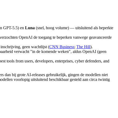
van GPT-5.5) en
Luna
(snel, hoog volume) — uitsluitend als beperkte
erzochten OpenAI de toegang te beperken vanwege geavanceerde
nschrijving, geen wachtlijst (
CNN Business
;
The Hill
).
hikbaarheid verwacht "in de komende weken", aldus OpenAI (geen
est tools from users, developers, enterprises, cyber defenders, and
dan bij grote AI-releases gebruikelijk, gingen de modellen niet
llen voorlopig uitsluitend beschikbaar gesteld aan circa twintig