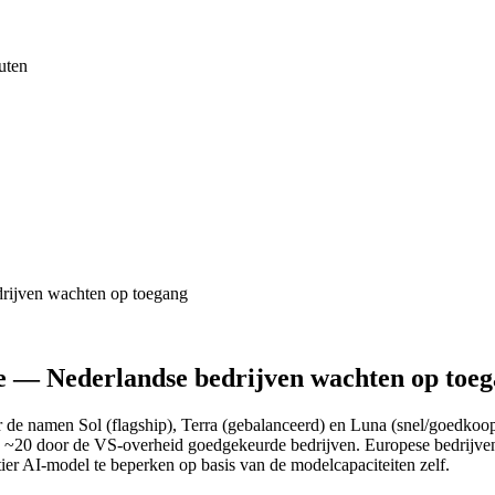
uten
drijven wachten op toegang
e — Nederlandse bedrijven wachten op toe
e namen Sol (flagship), Terra (gebalanceerd) en Luna (snel/goedkoop)
 ~20 door de VS-overheid goedgekeurde bedrijven. Europese bedrijven z
er AI-model te beperken op basis van de modelcapaciteiten zelf.