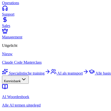
Operations
Support
Sales
Management
Uitgelicht
Nieuw
Claude Code Masterclass
Specialistische training
AI als teamsport
Alle basis
Kennisbank
AI Woordenboek
Alle AI termen uitgelegd