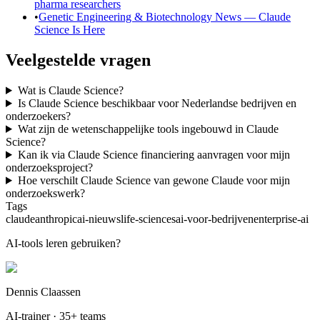
pharma researchers
•
Genetic Engineering & Biotechnology News — Claude
Science Is Here
Veelgestelde vragen
Wat is Claude Science?
Is Claude Science beschikbaar voor Nederlandse bedrijven en
onderzoekers?
Wat zijn de wetenschappelijke tools ingebouwd in Claude
Science?
Kan ik via Claude Science financiering aanvragen voor mijn
onderzoeksproject?
Hoe verschilt Claude Science van gewone Claude voor mijn
onderzoekswerk?
Tags
claude
anthropic
ai-nieuws
life-sciences
ai-voor-bedrijven
enterprise-ai
AI-tools leren gebruiken?
Dennis Claassen
AI-trainer · 35+ teams