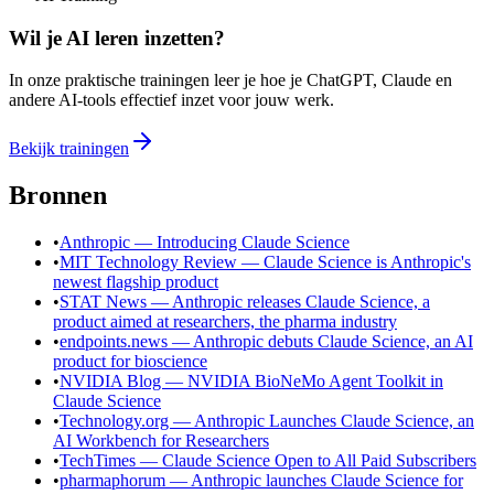
Wil je AI leren inzetten?
In onze praktische trainingen leer je hoe je ChatGPT, Claude en
andere AI-tools effectief inzet voor jouw werk.
Bekijk trainingen
Bronnen
•
Anthropic — Introducing Claude Science
•
MIT Technology Review — Claude Science is Anthropic's
newest flagship product
•
STAT News — Anthropic releases Claude Science, a
product aimed at researchers, the pharma industry
•
endpoints.news — Anthropic debuts Claude Science, an AI
product for bioscience
•
NVIDIA Blog — NVIDIA BioNeMo Agent Toolkit in
Claude Science
•
Technology.org — Anthropic Launches Claude Science, an
AI Workbench for Researchers
•
TechTimes — Claude Science Open to All Paid Subscribers
•
pharmaphorum — Anthropic launches Claude Science for