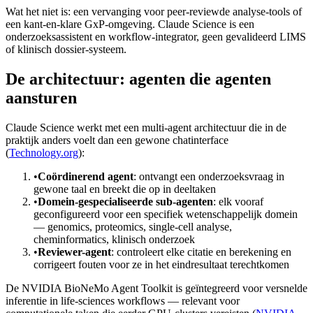
Wat het niet is: een vervanging voor peer-reviewde analyse-tools of
een kant-en-klare GxP-omgeving. Claude Science is een
onderzoeksassistent en workflow-integrator, geen gevalideerd LIMS
of klinisch dossier-systeem.
De architectuur: agenten die agenten
aansturen
Claude Science werkt met een multi-agent architectuur die in de
praktijk anders voelt dan een gewone chatinterface
(
Technology.org
):
•
Coördinerend agent
: ontvangt een onderzoeksvraag in
gewone taal en breekt die op in deeltaken
•
Domein-gespecialiseerde sub-agenten
: elk vooraf
geconfigureerd voor een specifiek wetenschappelijk domein
— genomics, proteomics, single-cell analyse,
cheminformatics, klinisch onderzoek
•
Reviewer-agent
: controleert elke citatie en berekening en
corrigeert fouten voor ze in het eindresultaat terechtkomen
De NVIDIA BioNeMo Agent Toolkit is geïntegreerd voor versnelde
inferentie in life-sciences workflows — relevant voor