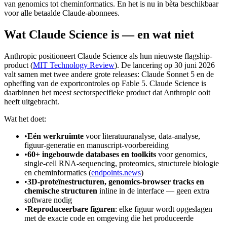
van genomics tot cheminformatics. En het is nu in bèta beschikbaar
voor alle betaalde Claude-abonnees.
Wat Claude Science is — en wat niet
Anthropic positioneert Claude Science als hun nieuwste flagship-
product (
MIT Technology Review
). De lancering op 30 juni 2026
valt samen met twee andere grote releases: Claude Sonnet 5 en de
opheffing van de exportcontroles op Fable 5. Claude Science is
daarbinnen het meest sectorspecifieke product dat Anthropic ooit
heeft uitgebracht.
Wat het doet:
•
Eén werkruimte
voor literatuuranalyse, data-analyse,
figuur-generatie en manuscript-voorbereiding
•
60+ ingebouwde databases en toolkits
voor genomics,
single-cell RNA-sequencing, proteomics, structurele biologie
en cheminformatics (
endpoints.news
)
•
3D-proteïnestructuren, genomics-browser tracks en
chemische structuren
inline in de interface — geen extra
software nodig
•
Reproduceerbare figuren
: elke figuur wordt opgeslagen
met de exacte code en omgeving die het produceerde