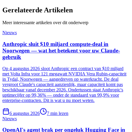
Gerelateerde
Artikelen
Meer interessante artikelen over dit onderwerp
Nieuws
Anthropic sluit $10 miljard compute-deal in
Noorwegen — wat het betekent voor uw Claude-
gebruik
Op 4 augustus 2026 sloot Anthropic een contract van $10 miljard
met Volta Infra voor 121 megawatt NVIDIA Vera Rubin-capaciteit
in Tydal, Noorwegen — aangedreven op waterkracht. De deal
vergroot Claude's capaciteit aanzienlijk, maar capaciteit komt pas
beschikbaar vanaf december 2026. Ondertussen staat Anthropic's
uptimecijfer op 99,36% — onder de standaard van 99,9% voor
enterprise-contracten. Dit is wat u nu moet weten.
6 augustus 2026
7
min lezen
Nieuws
OpenAI's agent brak per ongeluk Hugging Face in