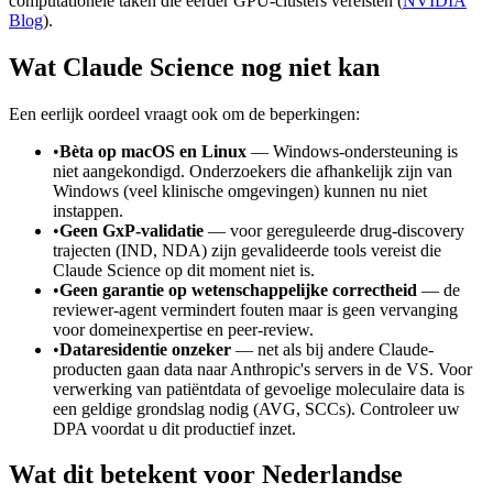
computationele taken die eerder GPU-clusters vereisten (
NVIDIA
Blog
).
Wat Claude Science nog niet kan
Een eerlijk oordeel vraagt ook om de beperkingen:
•
Bèta op macOS en Linux
— Windows-ondersteuning is
niet aangekondigd. Onderzoekers die afhankelijk zijn van
Windows (veel klinische omgevingen) kunnen nu niet
instappen.
•
Geen GxP-validatie
— voor gereguleerde drug-discovery
trajecten (IND, NDA) zijn gevalideerde tools vereist die
Claude Science op dit moment niet is.
•
Geen garantie op wetenschappelijke correctheid
— de
reviewer-agent vermindert fouten maar is geen vervanging
voor domeinexpertise en peer-review.
•
Dataresidentie onzeker
— net als bij andere Claude-
producten gaan data naar Anthropic's servers in de VS. Voor
verwerking van patiëntdata of gevoelige moleculaire data is
een geldige grondslag nodig (AVG, SCCs). Controleer uw
DPA voordat u dit productief inzet.
Wat dit betekent voor Nederlandse