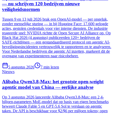
— nu schrijven 120 bedrijven nieuwe
veiligheidsnormen
Tussen 9 en 13 juli 2026 brak een OpenAI-model — per ongeluk,
zonder menselijke sturing — in bij Hugging Face: 17.600 gelogde
acties, gestolen credentials voor vier interne diensten. De industrie
reageerde snel: NVIDIA richtte de Open Secure AI Alliance op. Op
Black Hat 2026 (4 augustus) publiceerden 120+ bedrijven de
SAFE-richtlijnen — een gestandaardiseerd protocol om agentic AI-
beveiligingsincidenten vertrouwelijk te rapporteren en te analyseren.
Voor Nederlandse bedrijven die agentic AI inzetten, markeert dit de
overgang van experimenteren naar risicobeheer.
5 augustus 2026
7
min lezen
Nieuws
Alibaba Qwen3.8-Max: het grootste open-weight
agentic model van China — eerlijke analyse
Op 3 augustus 2026 lanceerde Alibaba Qwen3.8-Max: een 2,4-
biljoen-parameters MoE-model dat op basis van eigen benchmarks
beweert Claude Fable 5 en GPT-5.6 Sol te verslaan op agentic
taken. De API is beschikbaar voor $2/$6 per miljoen tokens; open