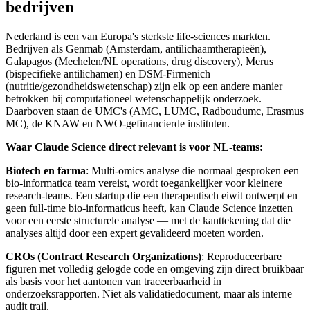
bedrijven
Nederland is een van Europa's sterkste life-sciences markten.
Bedrijven als Genmab (Amsterdam, antilichaamtherapieën),
Galapagos (Mechelen/NL operations, drug discovery), Merus
(bispecifieke antilichamen) en DSM-Firmenich
(nutritie/gezondheidswetenschap) zijn elk op een andere manier
betrokken bij computationeel wetenschappelijk onderzoek.
Daarboven staan de UMC's (AMC, LUMC, Radboudumc, Erasmus
MC), de KNAW en NWO-gefinancierde instituten.
Waar Claude Science direct relevant is voor NL-teams:
Biotech en farma
: Multi-omics analyse die normaal gesproken een
bio-informatica team vereist, wordt toegankelijker voor kleinere
research-teams. Een startup die een therapeutisch eiwit ontwerpt en
geen full-time bio-informaticus heeft, kan Claude Science inzetten
voor een eerste structurele analyse — met de kanttekening dat die
analyses altijd door een expert gevalideerd moeten worden.
CROs (Contract Research Organizations)
: Reproduceerbare
figuren met volledig gelogde code en omgeving zijn direct bruikbaar
als basis voor het aantonen van traceerbaarheid in
onderzoeksrapporten. Niet als validatiedocument, maar als interne
audit trail.