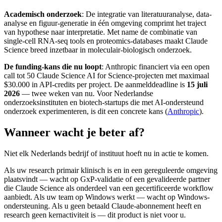
Academisch onderzoek
: De integratie van literatuuranalyse, data-
analyse en figuur-generatie in één omgeving comprimt het traject
van hypothese naar interpretatie. Met name de combinatie van
single-cell RNA-seq tools en proteomics-databases maakt Claude
Science breed inzetbaar in moleculair-biologisch onderzoek.
De funding-kans die nu loopt
: Anthropic financiert via een open
call tot 50 Claude Science AI for Science-projecten met maximaal
$30.000 in API-credits per project. De aanmelddeadline is
15 juli
2026
— twee weken van nu. Voor Nederlandse
onderzoeksinstituten en biotech-startups die met AI-ondersteund
onderzoek experimenteren, is dit een concrete kans (
Anthropic
).
Wanneer wacht je beter af?
Niet elk Nederlands bedrijf of instituut hoeft nu in actie te komen.
Als uw research primair klinisch is en in een gereguleerde omgeving
plaatsvindt — wacht op GxP-validatie of een gevalideerde partner
die Claude Science als onderdeel van een gecertificeerde workflow
aanbiedt. Als uw team op Windows werkt — wacht op Windows-
ondersteuning. Als u geen betaald Claude-abonnement heeft en
research geen kernactiviteit is — dit product is niet voor u.