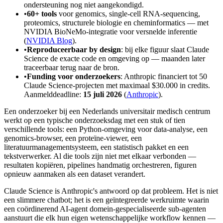
ondersteuning nog niet aangekondigd.
•
60+ tools
voor genomics, single-cell RNA-sequencing,
proteomics, structurele biologie en cheminformatics — met
NVIDIA BioNeMo-integratie voor versnelde inferentie
(
NVIDIA Blog
).
•
Reproduceerbaar by design
: bij elke figuur slaat Claude
Science de exacte code en omgeving op — maanden later
traceerbaar terug naar de bron.
•
Funding voor onderzoekers
: Anthropic financiert tot 50
Claude Science-projecten met maximaal $30.000 in credits.
Aanmelddeadline:
15 juli 2026
(
Anthropic
).
Een onderzoeker bij een Nederlands universitair medisch centrum
werkt op een typische onderzoeksdag met een stuk of tien
verschillende tools: een Python-omgeving voor data-analyse, een
genomics-browser, een proteïne-viewer, een
literatuurmanagementsysteem, een statistisch pakket en een
tekstverwerker. Al die tools zijn niet met elkaar verbonden —
resultaten kopiëren, pipelines handmatig orchestreren, figuren
opnieuw aanmaken als een dataset verandert.
Claude Science is Anthropic's antwoord op dat probleem. Het is niet
een slimmere chatbot; het is een geïntegreerde werkruimte waarin
een coördinerend AI-agent domein-gespecialiseerde sub-agenten
aanstuurt die elk hun eigen wetenschappelijke workflow kennen —