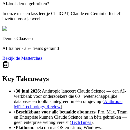
AI-tools leren gebruiken?
In onze masterclass leer je ChatGPT, Claude en Gemini effectief
inzetten voor je werk.
Dennis Claassen
AI-trainer · 35+ teams getraind
Bekijk de Masterclass
Key Takeaways
•
30 juni 2026
: Anthropic lanceert Claude Science — een AI-
werkbank voor onderzoekers die 60+ wetenschappelijke
databases en toolkits integreert in één omgeving (
Anthropic
;
MIT Technology Review
).
•
Beschikbaar voor alle betaalde abonnees
: Pro, Max, Team
en Enterprise kunnen Claude Science nu in bèta gebruiken —
geen enterprise-vetting vereist (
TechTimes
).
•
Platform
: bèta op macOS en Linux; Windows-