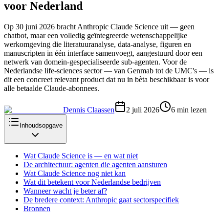
voor Nederland
Op 30 juni 2026 bracht Anthropic Claude Science uit — geen
chatbot, maar een volledig geïntegreerde wetenschappelijke
werkomgeving die literatuuranalyse, data-analyse, figuren en
manuscripten in één interface samenvoegt, aangestuurd door een
netwerk van domein-gespecialiseerde sub-agenten. Voor de
Nederlandse life-sciences sector — van Genmab tot de UMC's — is
dit een concreet relevant product dat nu in bèta beschikbaar is voor
alle betaalde Claude-abonnees.
Dennis Claassen
2 juli 2026
6
min lezen
Inhoudsopgave
Wat Claude Science is — en wat niet
De architectuur: agenten die agenten aansturen
Wat Claude Science nog niet kan
Wat dit betekent voor Nederlandse bedrijven
Wanneer wacht je beter af?
De bredere context: Anthropic gaat sectorspecifiek
Bronnen