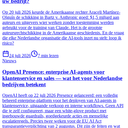
uw bedrijf?
Op 20 juli 2026 keurde de Amerikaanse rechter Araceli Martínez-
Olguín de schikking in Bartz v. Anthropic goed: $1,5 miljard aan
auteurs en uitgevers wier werken zonder toestemming werden
gebruikt voor de training van Claude. Het is de grootste
auteursrechtschikking in de Amerikaanse geschiedenis. En de vraag
die elke Nederlandse organisatie die AI-tools inzet nu stelt: loop ik
risico?
24 juli 2026
7
min lezen
Nieuws
OpenAI Presence: enterprise AI-agents voor
klantenservice en sales — wat het voor Nederlandse
bedrijven betekent
OpenAI heeft op 22 juli 2026 Presence gelanceerd: een volledig
beheerd enterprise-platform voor het deployen van AI-agents in
klantenservice, uitgaande verkoop en interne workflows. Geen API
die je zelf configureert, maar een white-glove product met
ingebouwde guardrails, goedgekeurde acties en menselijke
escalatieregels. Precies twee weken voor de EU AI Act
transparantieverplichting van 2 augustus. Dit zijn de feiten en wat