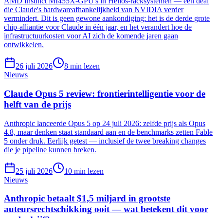
AMD Instinct MI455X-GPU's in Helios-racksystemen — een deal
die Claude's hardwareafhankelijkheid van NVIDIA verder
vermindert. Dit is geen gewone aankondiging: het is de derde grote
chip-alliantie voor Claude in één jaar, en het verandert hoe de
infrastructuurkosten voor AI zich de komende jaren gaan
ontwikkelen.
26 juli 2026
8
min lezen
Nieuws
Claude Opus 5 review: frontierintelligentie voor de
helft van de prijs
Anthropic lanceerde Opus 5 op 24 juli 2026: zelfde prijs als Opus
4.8, maar denken staat standaard aan en de benchmarks zetten Fable
5 onder druk. Eerlijk getest — inclusief de twee breaking changes
die je pipeline kunnen breken.
25 juli 2026
10
min lezen
Nieuws
Anthropic betaalt $1,5 miljard in grootste
auteursrechtschikking ooit — wat betekent dit voor