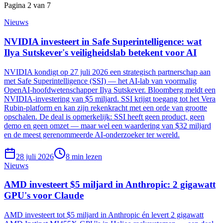
Pagina
2
van
7
Nieuws
NVIDIA investeert in Safe Superintelligence: wat
Ilya Sutskever's veiligheidslab betekent voor AI
NVIDIA kondigt op 27 juli 2026 een strategisch partnerschap aan
met Safe Superintelligence (SSI) — het AI-lab van voormalig
OpenAI-hoofdwetenschapper Ilya Sutskever. Bloomberg meldt een
NVIDIA-investering van $5 miljard. SSI krijgt toegang tot het Vera
Rubin-platform en kan zijn rekenkracht met een orde van grootte
opschalen. De deal is opmerkelijk: SSI heeft geen product, geen
demo en geen omzet — maar wel een waardering van $32 miljard
en de meest gerenommeerde AI-onderzoeker ter wereld.
28 juli 2026
8
min lezen
Nieuws
AMD investeert $5 miljard in Anthropic: 2 gigawatt
GPU's voor Claude
AMD investeert tot $5 miljard in Anthropic én levert 2 gigawatt