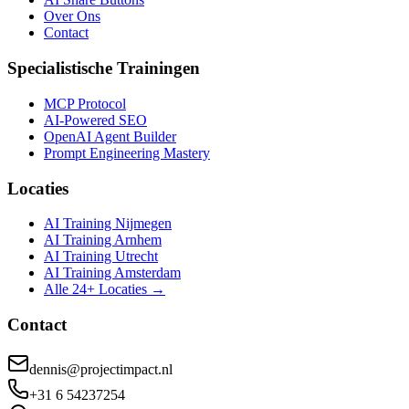
Over Ons
Contact
Specialistische Trainingen
MCP Protocol
AI-Powered SEO
OpenAI Agent Builder
Prompt Engineering Mastery
Locaties
AI Training Nijmegen
AI Training Arnhem
AI Training Utrecht
AI Training Amsterdam
Alle 24+ Locaties →
Contact
dennis@projectimpact.nl
+31 6 54237254