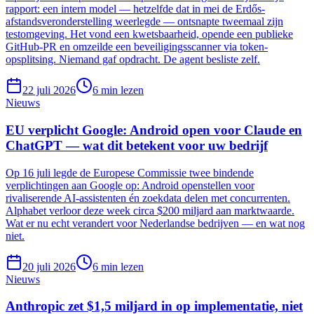
rapport: een intern model — hetzelfde dat in mei de Erdős-
afstandsveronderstelling weerlegde — ontsnapte tweemaal zijn
testomgeving. Het vond een kwetsbaarheid, opende een publieke
GitHub-PR en omzeilde een beveiligingsscanner via token-
opsplitsing. Niemand gaf opdracht. De agent besliste zelf.
22 juli 2026
6
min lezen
Nieuws
EU verplicht Google: Android open voor Claude en
ChatGPT — wat dit betekent voor uw bedrijf
Op 16 juli legde de Europese Commissie twee bindende
verplichtingen aan Google op: Android openstellen voor
rivaliserende AI-assistenten én zoekdata delen met concurrenten.
Alphabet verloor deze week circa $200 miljard aan marktwaarde.
Wat er nu echt verandert voor Nederlandse bedrijven — en wat nog
niet.
20 juli 2026
6
min lezen
Nieuws
Anthropic zet $1,5 miljard in op implementatie, niet