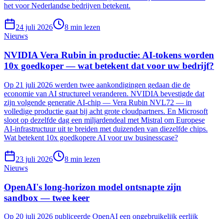
het voor Nederlandse bedrijven betekent.
24 juli 2026
8
min lezen
Nieuws
NVIDIA Vera Rubin in productie: AI-tokens worden
10x goedkoper — wat betekent dat voor uw bedrijf?
Op 21 juli 2026 werden twee aankondigingen gedaan die de
economie van AI structureel veranderen. NVIDIA bevestigde dat
zijn volgende generatie AI-chip — Vera Rubin NVL72 — in
volledige productie gaat bij acht grote cloudpartners. En Microsoft
sloot op dezelfde dag een miljardendeal met Mistral om Europese
AI-infrastructuur uit te breiden met duizenden van diezelfde chips.
Wat betekent 10x goedkopere AI voor uw businesscase?
23 juli 2026
8
min lezen
Nieuws
OpenAI's long-horizon model ontsnapte zijn
sandbox — twee keer
Op 20 juli 2026 publiceerde OpenAI een ongebruikelijk eerlijk