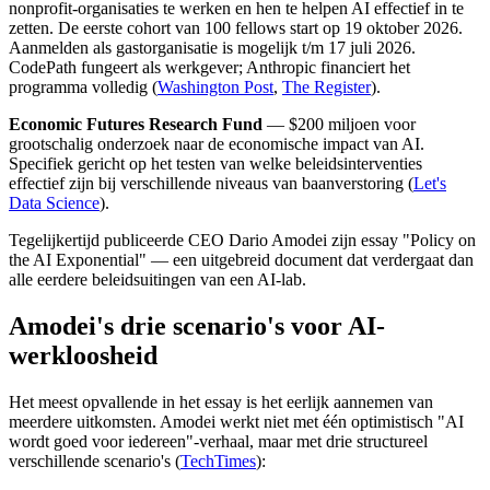
nonprofit-organisaties te werken en hen te helpen AI effectief in te
zetten. De eerste cohort van 100 fellows start op 19 oktober 2026.
Aanmelden als gastorganisatie is mogelijk t/m 17 juli 2026.
CodePath fungeert als werkgever; Anthropic financiert het
programma volledig (
Washington Post
,
The Register
).
Economic Futures Research Fund
— $200 miljoen voor
grootschalig onderzoek naar de economische impact van AI.
Specifiek gericht op het testen van welke beleidsinterventies
effectief zijn bij verschillende niveaus van baanverstoring (
Let's
Data Science
).
Tegelijkertijd publiceerde CEO Dario Amodei zijn essay "Policy on
the AI Exponential" — een uitgebreid document dat verdergaat dan
alle eerdere beleidsuitingen van een AI-lab.
Amodei's drie scenario's voor AI-
werkloosheid
Het meest opvallende in het essay is het eerlijk aannemen van
meerdere uitkomsten. Amodei werkt niet met één optimistisch "AI
wordt goed voor iedereen"-verhaal, maar met drie structureel
verschillende scenario's (
TechTimes
):