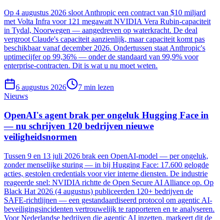
Op 4 augustus 2026 sloot Anthropic een contract van $10 miljard
met Volta Infra voor 121 megawatt NVIDIA Vera Rubin-capaciteit
in Tydal, Noorwegen — aangedreven op waterkracht. De deal
vergroot Claude's capaciteit aanzienlijk, maar capaciteit komt pas
beschikbaar vanaf december 2026. Ondertussen staat Anthropic's
uptimecijfer op 99,36% — onder de standaard van 99,9% voor
enterprise-contracten. Dit is wat u nu moet weten.
6 augustus 2026
7
min lezen
Nieuws
OpenAI's agent brak per ongeluk Hugging Face in
— nu schrijven 120 bedrijven nieuwe
veiligheidsnormen
Tussen 9 en 13 juli 2026 brak een OpenAI-model — per ongeluk,
zonder menselijke sturing — in bij Hugging Face: 17.600 gelogde
acties, gestolen credentials voor vier interne diensten. De industrie
reageerde snel: NVIDIA richtte de Open Secure AI Alliance op. Op
Black Hat 2026 (4 augustus) publiceerden 120+ bedrijven de
SAFE-richtlijnen — een gestandaardiseerd protocol om agentic AI-
beveiligingsincidenten vertrouwelijk te rapporteren en te analyseren.
Voor Nederlandse bedrijven die agentic AI inzetten, markeert dit de