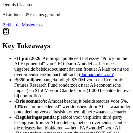
Dennis Claassen
AI-trainer · 35+ teams getraind
Bekijk de Masterclass
Key Takeaways
•
11 juni 2026
: Anthropic publiceert het essay "Policy on the
AI Exponential" van CEO Dario Amodei — het meest
uitgebreide beleidsdocument dat een frontier AI-lab tot nu toe
over arbeidsmarktimpact uitbracht (
darioamodei.com
).
•
$350 miljoen
aangekondigd: $200M voor een Economic
Futures Research Fund (onderzoek naar AI-economische
impact) en $150M voor Claude Corps (1.000 betaalde fellows
bij nonprofits).
•
Drie scenario's
: Amodei beschrijft beleidsreacties voor 5%,
10% en "unprecedented" werkloosheid door AI — waaronder
potentieel universeel basisinkomen bij het zwaarste scenario.
•
Reguleringsagenda
: pleidooi voor verplichte third-party
testing van frontier AI-modellen, met een overheidsinstantie
die releases kan blokkeren — het "FAA-model" voor AI.