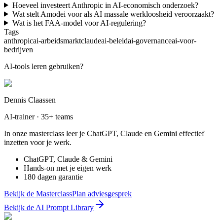
Hoeveel investeert Anthropic in AI-economisch onderzoek?
Wat stelt Amodei voor als AI massale werkloosheid veroorzaakt?
Wat is het FAA-model voor AI-regulering?
Tags
anthropic
ai-arbeidsmarkt
claude
ai-beleid
ai-governance
ai-voor-
bedrijven
AI-tools leren gebruiken?
Dennis Claassen
AI-trainer · 35+ teams
In onze masterclass leer je ChatGPT, Claude en Gemini effectief
inzetten voor je werk.
ChatGPT, Claude & Gemini
Hands-on met je eigen werk
180 dagen garantie
Bekijk de Masterclass
Plan adviesgesprek
Bekijk de AI Prompt Library