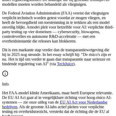
modellen moeten worden behandeld als vliegtuigen.
De Federal Aviation Administration (FAA) vereist dat vliegtuigen
verplicht technisch worden getest voordat ze mogen vliegen, en
heeft de bevoegdheid om toestemming in te trekken als een model
onveilig blijkt. Amodei pleit voor hetzelfde voor AI: verplichte third-
party testing op vier domeinen — cybersecurity, biowapens,
controleverlies en autonome R&D-acceleratie — met een
overheidsinstantie die releases kan blokkeren.
Dit is een markante stap verder dan de transparantiewetgeving die
hij in 2025 nog steunde. In het essay schrijft hij: "De risico's zijn er
nu. Het is tijd om verder te gaan dan transparantie naar serieuze en
bindende regulering van AI" (via
TechJuice
).
Info
Het FAA-model klinkt Amerikaans, maar heeft Europese relevantie.
De EU AI Act gaat al in vergelijkbare richting voor hoog-risico AI-
systemen — zie onze uitleg van de
EU AI Act voor Nederlandse
bedrijven
. Als de grootste AI-labs actief pleiten voor verplichte
testing en overheidstoezicht, versterkt dat de richting die de EU al