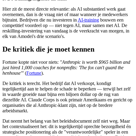
Hier zit de meest directe relevantie: als AI substantieel werk gaat
overnemen, dan is de vraag niet of maar wanneer je medewerkers
bijtraint. Bedrijven die nu investeren in
AI-training
bouwen een
competitief voordeel op — niet tegen AI, maar samen met AI. De
reskilling-investering van vandaag is de veerkracht van morgen, in
elk van Amodei's drie scenario's.
De kritiek die je moet kennen
Fortune kopte niet voor niets:
"Anthropic is worth $965 billion and
just hired 1,000 coaches for nonprofits: 'The fox can't guard the
henhouse'"
(
Fortune
).
De kritiek is terecht. Het bedrijf dat AI verkoopt, kondigt
tegelijkertijd aan te helpen de schade te beperken — terwijl het zelf
in waarde groeide naar bijna een biljoen dollar op de rug van
diezelfde AI. Claude Corps is ook primair Amerikaans en gericht op
organisaties die al Anthropic-klant zijn, niet op de bredere
arbeidsmarkt.
Dat neemt het belang van het beleidsdocument zelf niet weg. Maar
het contextualiseert het: dit is tegelijkertijd oprechte bezorgdheid én
strategische positionering als de "verantwoordelijke" speler in een