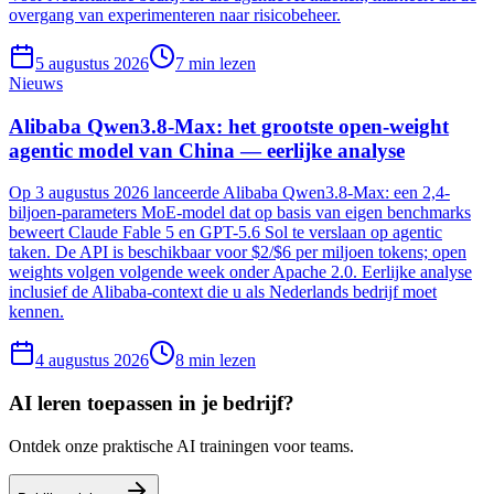
overgang van experimenteren naar risicobeheer.
5 augustus 2026
7
min lezen
Nieuws
Alibaba Qwen3.8-Max: het grootste open-weight
agentic model van China — eerlijke analyse
Op 3 augustus 2026 lanceerde Alibaba Qwen3.8-Max: een 2,4-
biljoen-parameters MoE-model dat op basis van eigen benchmarks
beweert Claude Fable 5 en GPT-5.6 Sol te verslaan op agentic
taken. De API is beschikbaar voor $2/$6 per miljoen tokens; open
weights volgen volgende week onder Apache 2.0. Eerlijke analyse
inclusief de Alibaba-context die u als Nederlands bedrijf moet
kennen.
4 augustus 2026
8
min lezen
AI leren toepassen in je bedrijf?
Ontdek onze praktische AI trainingen voor teams.