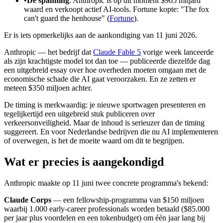
•
De spanning
: Anthropic is op dit moment $965 miljard
waard en verkoopt actief AI-tools. Fortune kopte: "The fox
can't guard the henhouse" (
Fortune
).
Er is iets opmerkelijks aan de aankondiging van 11 juni 2026.
Anthropic — het bedrijf dat
Claude Fable 5
vorige week lanceerde
als zijn krachtigste model tot dan toe — publiceerde diezelfde dag
een uitgebreid essay over hoe overheden moeten omgaan met de
economische schade die AI gaat veroorzaken. En ze zetten er
meteen $350 miljoen achter.
De timing is merkwaardig: je nieuwe sportwagen presenteren en
tegelijkertijd een uitgebreid stuk publiceren over
verkeersonveiligheid. Maar de inhoud is serieuzer dan de timing
suggereert. En voor Nederlandse bedrijven die nu AI implementeren
of overwegen, is het de moeite waard om dit te begrijpen.
Wat er precies is aangekondigd
Anthropic maakte op 11 juni twee concrete programma's bekend:
Claude Corps
— een fellowship-programma van $150 miljoen
waarbij 1.000 early-career professionals worden betaald ($85.000
per jaar plus voordelen en een tokenbudget) om één jaar lang bij