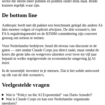
sector die steeds meer publiek en politiek onder druk staat. Beide
kunnen tegelijk waar zijn.
De bottom line
Anthropic heeft met dit pakket een benchmark gelegd die andere AI-
labs moeten volgen of expliciet afwijzen. De drie scenario's, het
FAA-reguleringsmodel en de $350M committering zijn concreet
genoeg om serieus te nemen.
Voor Nederlandse bedrijven: houd dit niveau van discussie in de
gaten — niet omdat Claude Corps jou direct raakt, maar omdat de
koers die grote labs en wetgevers uitzetten over twee tot vijf jaar
bepaalt in welke regelgevende en economische omgeving jij AI
inzet.
In de tussentijd: investeer in je mensen. Dat is het solide antwoord
op elk van de drie scenario's.
Veelgestelde vragen
Wat is "Policy on the AI Exponential" van Dario Amodei?
Wat is Claude Corps en kan een Nederlandse organisatie
meedoen?