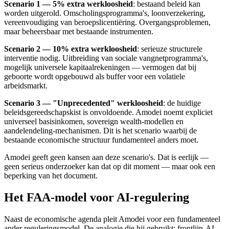
Scenario 1 — 5% extra werkloosheid
: bestaand beleid kan
worden uitgerold. Omscholingsprogramma's, loonverzekering,
vereenvoudiging van beroepslicentiëring. Overgangsproblemen,
maar beheersbaar met bestaande instrumenten.
Scenario 2 — 10% extra werkloosheid
: serieuze structurele
interventie nodig. Uitbreiding van sociale vangnetprogramma's,
mogelijk universele kapitaalrekeningen — vermogen dat bij
geboorte wordt opgebouwd als buffer voor een volatiele
arbeidsmarkt.
Scenario 3 — "Unprecedented" werkloosheid
: de huidige
beleidsgereedschapskist is onvoldoende. Amodei noemt expliciet
universeel basisinkomen, sovereign wealth-modellen en
aandelendeling-mechanismen. Dit is het scenario waarbij de
bestaande economische structuur fundamenteel anders moet.
Amodei geeft geen kansen aan deze scenario's. Dat is eerlijk —
geen serieus onderzoeker kan dat op dit moment — maar ook een
beperking van het document.
Het FAA-model voor AI-regulering
Naast de economische agenda pleit Amodei voor een fundamenteel
ander reguleringsmodel. De analogie die hij gebruikt: frontlijn-AI-