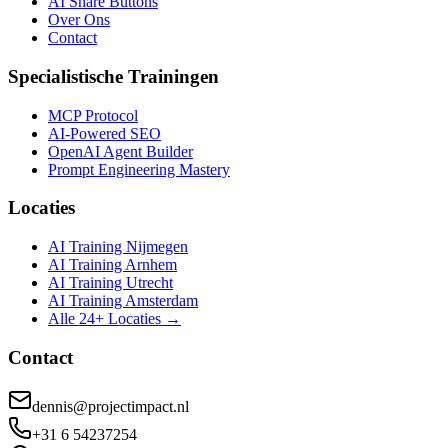
AI Share Buttons
Over Ons
Contact
Specialistische Trainingen
MCP Protocol
AI-Powered SEO
OpenAI Agent Builder
Prompt Engineering Mastery
Locaties
AI Training Nijmegen
AI Training Arnhem
AI Training Utrecht
AI Training Amsterdam
Alle 24+ Locaties →
Contact
dennis@projectimpact.nl
+31 6 54237254