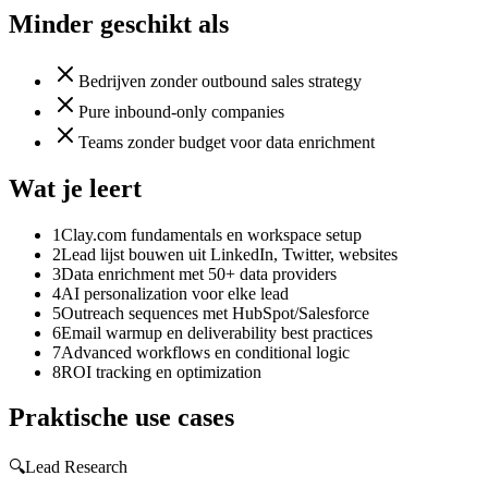
Minder geschikt als
Bedrijven zonder outbound sales strategy
Pure inbound-only companies
Teams zonder budget voor data enrichment
Wat je leert
1
Clay.com fundamentals en workspace setup
2
Lead lijst bouwen uit LinkedIn, Twitter, websites
3
Data enrichment met 50+ data providers
4
AI personalization voor elke lead
5
Outreach sequences met HubSpot/Salesforce
6
Email warmup en deliverability best practices
7
Advanced workflows en conditional logic
8
ROI tracking en optimization
Praktische use cases
🔍
Lead Research