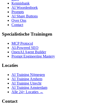
Kennisbank
AI Woordenboek
Prompts
AI Share Buttons
Over Ons
Contact
Specialistische Trainingen
MCP Protocol
AI-Powered SEO
OpenAI Agent Builder
Prompt Engineering Mastery
Locaties
AI Training Nijmegen
AI Training Arnhem
AI Training Utrecht
AI Training Amsterdam
Alle 24+ Locaties →
Contact