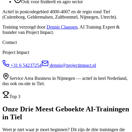
Ook voor fruitteelt en agro sector
Actief in postcodegebied
4000-4007
en de regio rond
Tiel
(
Culemborg, Geldermalsen, Zaltbommel, Nijmegen, Utrecht
)
.
Training verzorgd door
Dennis Claassen
, AI Training Expert &
founder van Project Impact.
Contact
Project Impact
+31 6 54237254
dennis@projectimpact.nl
Service Area Business in Nijmegen — actief in heel Nederland,
dus ook on-site in
Tiel
.
Top 3
Onze Drie Meest Geboekte
AI-Trainingen
in
Tiel
Weet je niet waar je moet beginnen? Dit zijn de drie trainingen die