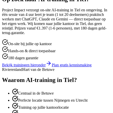
Project Impact verzorgt on-site AI-training in
Tiel
en omgeving. In
één sessie van 4 uur leert je team (1 tot 20 deelnemers) praktisch
werken met ChatGPT, Claude en Gemini — direct toepasbaar op
het eigen werk. Wij komen naar jullie kantoor in
Tiel
, dus geen
reistijd. Prijzen vanaf €1.397 (1-6 personen), met 180 dagen geld-
terug-garantie.
On-site bij jullie op kantoor
Hands-on & direct toepasbaar
180 dagen garantie
Bekijk trainingen hieronder
Plan gratis kennismaking
Rivierenland
Hart van de Betuwe
Waarom AI-training in
Tiel
?
Centraal in de Betuwe
Perfecte locatie tussen Nijmegen en Utrecht
Training op jullie kantoorlocatie