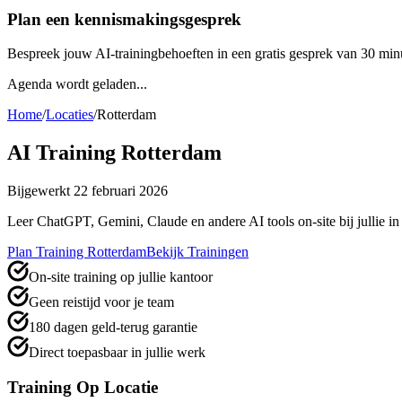
Plan een kennismakingsgesprek
Bespreek jouw AI-trainingbehoeften in een gratis gesprek van 30 min
Agenda wordt geladen...
Home
/
Locaties
/
Rotterdam
AI Training
Rotterdam
Bijgewerkt
22 februari 2026
Leer ChatGPT, Gemini, Claude en andere AI tools on-site bij jullie i
Plan Training
Rotterdam
Bekijk Trainingen
On-site training op jullie kantoor
Geen reistijd voor je team
180 dagen geld-terug garantie
Direct toepasbaar in jullie werk
Training Op Locatie