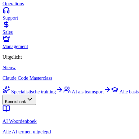
Operations
Support
Sales
Management
Uitgelicht
Nieuw
Claude Code Masterclass
Specialistische training
AI als teamsport
Alle basis
Kennisbank
AI Woordenboek
Alle AI termen uitgelegd