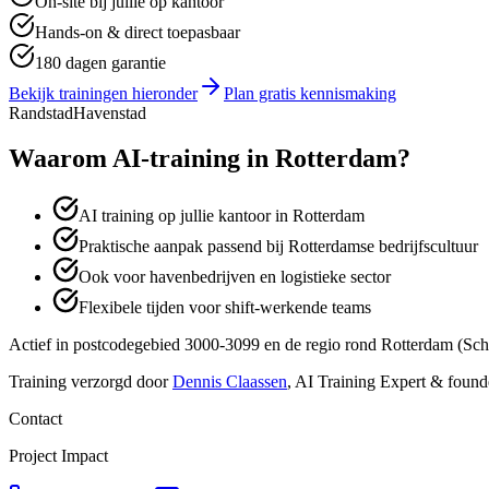
On-site bij jullie op kantoor
Hands-on & direct toepasbaar
180 dagen garantie
Bekijk trainingen hieronder
Plan gratis kennismaking
Randstad
Havenstad
Waarom AI-training in
Rotterdam
?
AI training op jullie kantoor in Rotterdam
Praktische aanpak passend bij Rotterdamse bedrijfscultuur
Ook voor havenbedrijven en logistieke sector
Flexibele tijden voor shift-werkende teams
Actief in postcodegebied
3000-3099
en de regio rond
Rotterdam
(
Sch
Training verzorgd door
Dennis Claassen
, AI Training Expert & found
Contact
Project Impact