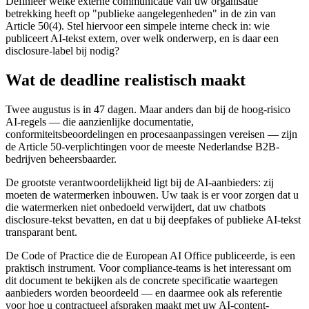
Definieer welke externe communicatie van uw organisatie
betrekking heeft op "publieke aangelegenheden" in de zin van
Article 50(4). Stel hiervoor een simpele interne check in: wie
publiceert AI-tekst extern, over welk onderwerp, en is daar een
disclosure-label bij nodig?
Wat de deadline realistisch maakt
Twee augustus is in 47 dagen. Maar anders dan bij de hoog-risico
AI-regels — die aanzienlijke documentatie,
conformiteitsbeoordelingen en procesaanpassingen vereisen — zijn
de Article 50-verplichtingen voor de meeste Nederlandse B2B-
bedrijven beheersbaarder.
De grootste verantwoordelijkheid ligt bij de AI-aanbieders: zij
moeten de watermerken inbouwen. Uw taak is er voor zorgen dat u
die watermerken niet onbedoeld verwijdert, dat uw chatbots
disclosure-tekst bevatten, en dat u bij deepfakes of publieke AI-tekst
transparant bent.
De Code of Practice die de European AI Office publiceerde, is een
praktisch instrument. Voor compliance-teams is het interessant om
dit document te bekijken als de concrete specificatie waartegen
aanbieders worden beoordeeld — en daarmee ook als referentie
voor hoe u contractueel afspraken maakt met uw AI-content-