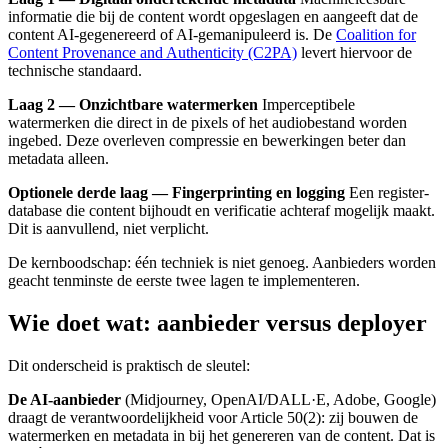
informatie die bij de content wordt opgeslagen en aangeeft dat de
content AI-gegenereerd of AI-gemanipuleerd is. De
Coalition for
Content Provenance and Authenticity (C2PA)
levert hiervoor de
technische standaard.
Laag 2 — Onzichtbare watermerken
Imperceptibele
watermerken die direct in de pixels of het audiobestand worden
ingebed. Deze overleven compressie en bewerkingen beter dan
metadata alleen.
Optionele derde laag — Fingerprinting en logging
Een register-
database die content bijhoudt en verificatie achteraf mogelijk maakt.
Dit is aanvullend, niet verplicht.
De kernboodschap: één techniek is niet genoeg. Aanbieders worden
geacht tenminste de eerste twee lagen te implementeren.
Wie doet wat: aanbieder versus deployer
Dit onderscheid is praktisch de sleutel:
De AI-aanbieder
(Midjourney, OpenAI/DALL·E, Adobe, Google)
draagt de verantwoordelijkheid voor Article 50(2): zij bouwen de
watermerken en metadata in bij het genereren van de content. Dat is