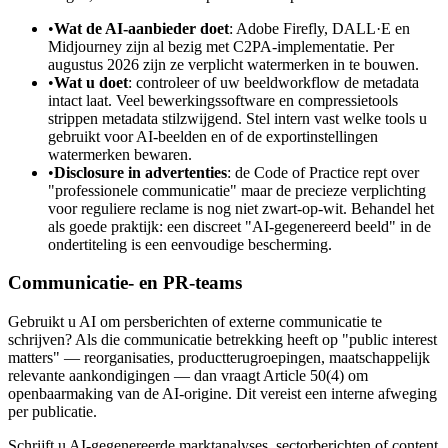
•
Wat de AI-aanbieder doet
: Adobe Firefly, DALL·E en
Midjourney zijn al bezig met C2PA-implementatie. Per
augustus 2026 zijn ze verplicht watermerken in te bouwen.
•
Wat u doet
: controleer of uw beeldworkflow de metadata
intact laat. Veel bewerkingssoftware en compressietools
strippen metadata stilzwijgend. Stel intern vast welke tools u
gebruikt voor AI-beelden en of de exportinstellingen
watermerken bewaren.
•
Disclosure in advertenties
: de Code of Practice rept over
"professionele communicatie" maar de precieze verplichting
voor reguliere reclame is nog niet zwart-op-wit. Behandel het
als goede praktijk: een discreet "AI-gegenereerd beeld" in de
ondertiteling is een eenvoudige bescherming.
Communicatie- en PR-teams
Gebruikt u AI om persberichten of externe communicatie te
schrijven? Als die communicatie betrekking heeft op "public interest
matters" — reorganisaties, productterugroepingen, maatschappelijk
relevante aankondigingen — dan vraagt Article 50(4) om
openbaarmaking van de AI-origine. Dit vereist een interne afweging
per publicatie.
Schrijft u AI-gegenereerde markt­analyses, sectorberichten of content