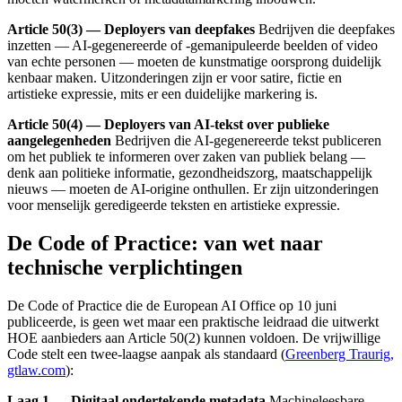
Article 50(3) — Deployers van deepfakes
Bedrijven die deepfakes
inzetten — AI-gegenereerde of -gemanipuleerde beelden of video
van echte personen — moeten de kunstmatige oorsprong duidelijk
kenbaar maken. Uitzonderingen zijn er voor satire, fictie en
artistieke expressie, mits er een duidelijke markering is.
Article 50(4) — Deployers van AI-tekst over publieke
aangelegenheden
Bedrijven die AI-gegenereerde tekst publiceren
om het publiek te informeren over zaken van publiek belang —
denk aan politieke informatie, gezondheidszorg, maatschappelijk
nieuws — moeten de AI-origine onthullen. Er zijn uitzonderingen
voor menselijk geredigeerde teksten en artistieke expressie.
De Code of Practice: van wet naar
technische verplichtingen
De Code of Practice die de European AI Office op 10 juni
publiceerde, is geen wet maar een praktische leidraad die uitwerkt
HOE aanbieders aan Article 50(2) kunnen voldoen. De vrijwillige
Code stelt een twee-laagse aanpak als standaard (
Greenberg Traurig,
gtlaw.com
):
Laag 1 — Digitaal ondertekende metadata
Machineleesbare