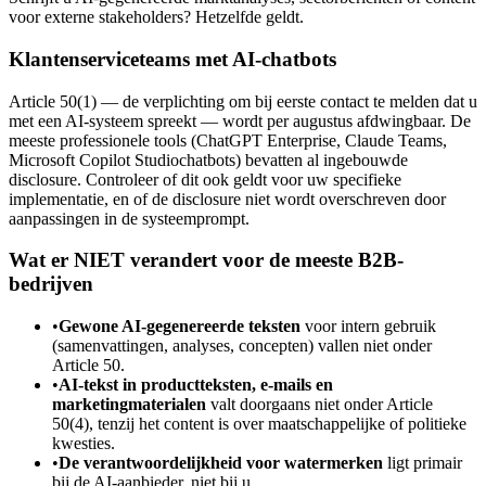
voor externe stakeholders? Hetzelfde geldt.
Klantenserviceteams met AI-chatbots
Article 50(1) — de verplichting om bij eerste contact te melden dat u
met een AI-systeem spreekt — wordt per augustus afdwingbaar. De
meeste professionele tools (ChatGPT Enterprise, Claude Teams,
Microsoft Copilot Studiochatbots) bevatten al ingebouwde
disclosure. Controleer of dit ook geldt voor uw specifieke
implementatie, en of de disclosure niet wordt overschreven door
aanpassingen in de systeemprompt.
Wat er NIET verandert voor de meeste B2B-
bedrijven
•
Gewone AI-gegenereerde teksten
voor intern gebruik
(samenvattingen, analyses, concepten) vallen niet onder
Article 50.
•
AI-tekst in productteksten, e-mails en
marketingmaterialen
valt doorgaans niet onder Article
50(4), tenzij het content is over maatschappelijke of politieke
kwesties.
•
De verantwoordelijkheid voor watermerken
ligt primair
bij de AI-aanbieder, niet bij u.