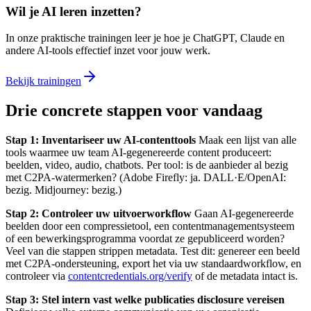
Wil je AI leren inzetten?
In onze praktische trainingen leer je hoe je ChatGPT, Claude en
andere AI-tools effectief inzet voor jouw werk.
Bekijk trainingen
Drie concrete stappen voor vandaag
Stap 1: Inventariseer uw AI-contenttools
Maak een lijst van alle
tools waarmee uw team AI-gegenereerde content produceert:
beelden, video, audio, chatbots. Per tool: is de aanbieder al bezig
met C2PA-watermerken? (Adobe Firefly: ja. DALL·E/OpenAI:
bezig. Midjourney: bezig.)
Stap 2: Controleer uw uitvoerworkflow
Gaan AI-gegenereerde
beelden door een compressietool, een contentmanagement­systeem
of een bewerkingsprogramma voordat ze gepubliceerd worden?
Veel van die stappen strippen metadata. Test dit: genereer een beeld
met C2PA-ondersteuning, export het via uw standaardworkflow, en
controleer via
contentcredentials.org/verify
of de metadata intact is.
Stap 3: Stel intern vast welke publicaties disclosure vereisen