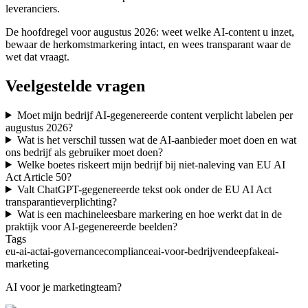
leveranciers.
De hoofdregel voor augustus 2026: weet welke AI-content u inzet,
bewaar de herkomstmarkering intact, en wees transparant waar de
wet dat vraagt.
Veelgestelde vragen
Moet mijn bedrijf AI-gegenereerde content verplicht labelen per
augustus 2026?
Wat is het verschil tussen wat de AI-aanbieder moet doen en wat
ons bedrijf als gebruiker moet doen?
Welke boetes riskeert mijn bedrijf bij niet-naleving van EU AI
Act Article 50?
Valt ChatGPT-gegenereerde tekst ook onder de EU AI Act
transparantieverplichting?
Wat is een machineleesbare markering en hoe werkt dat in de
praktijk voor AI-gegenereerde beelden?
Tags
eu-ai-act
ai-governance
compliance
ai-voor-bedrijven
deepfake
ai-
marketing
AI voor je marketingteam?