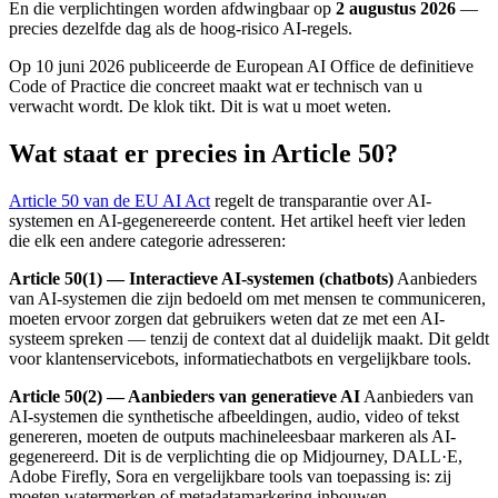
En die verplichtingen worden afdwingbaar op
2 augustus 2026
—
precies dezelfde dag als de hoog-risico AI-regels.
Op 10 juni 2026 publiceerde de European AI Office de definitieve
Code of Practice die concreet maakt wat er technisch van u
verwacht wordt. De klok tikt. Dit is wat u moet weten.
Wat staat er precies in Article 50?
Article 50 van de EU AI Act
regelt de transparantie over AI-
systemen en AI-gegenereerde content. Het artikel heeft vier leden
die elk een andere categorie adresseren:
Article 50(1) — Interactieve AI-systemen (chatbots)
Aanbieders
van AI-systemen die zijn bedoeld om met mensen te communiceren,
moeten ervoor zorgen dat gebruikers weten dat ze met een AI-
systeem spreken — tenzij de context dat al duidelijk maakt. Dit geldt
voor klantenservicebots, informatiechatbots en vergelijkbare tools.
Article 50(2) — Aanbieders van generatieve AI
Aanbieders van
AI-systemen die synthetische afbeeldingen, audio, video of tekst
genereren, moeten de outputs machineleesbaar markeren als AI-
gegenereerd. Dit is de verplichting die op Midjourney, DALL·E,
Adobe Firefly, Sora en vergelijkbare tools van toepassing is: zij
moeten watermerken of metadatamarkering inbouwen.