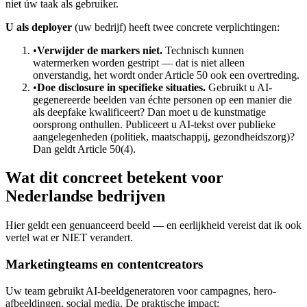
niet úw taak als gebruiker.
U als deployer
(uw bedrijf) heeft twee concrete verplichtingen:
•
Verwijder de markers niet.
Technisch kunnen
watermerken worden gestript — dat is niet alleen
onverstandig, het wordt onder Article 50 ook een overtreding.
•
Doe disclosure in specifieke situaties.
Gebruikt u AI-
gegenereerde beelden van échte personen op een manier die
als deepfake kwalificeert? Dan moet u de kunstmatige
oorsprong onthullen. Publiceert u AI-tekst over publieke
aangelegenheden (politiek, maatschappij, gezondheidszorg)?
Dan geldt Article 50(4).
Wat dit concreet betekent voor
Nederlandse bedrijven
Hier geldt een genuanceerd beeld — en eerlijkheid vereist dat ik ook
vertel wat er NIET verandert.
Marketingteams en contentcreators
Uw team gebruikt AI-beeldgeneratoren voor campagnes, hero-
afbeeldingen, social media. De praktische impact: