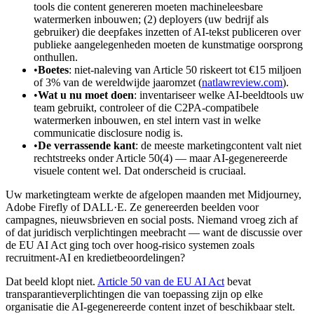
tools die content genereren moeten machineleesbare
watermerken inbouwen; (2) deployers (uw bedrijf als
gebruiker) die deepfakes inzetten of AI-tekst publiceren over
publieke aangelegenheden moeten de kunstmatige oorsprong
onthullen.
•
Boetes
: niet-naleving van Article 50 riskeert tot €15 miljoen
of 3% van de wereldwijde jaaromzet (
natlawreview.com
).
•
Wat u nu moet doen
: inventariseer welke AI-beeldtools uw
team gebruikt, controleer of die C2PA-compatibele
watermerken inbouwen, en stel intern vast in welke
communicatie disclosure nodig is.
•
De verrassende kant
: de meeste marketingcontent valt niet
rechtstreeks onder Article 50(4) — maar AI-gegenereerde
visuele content wel. Dat onderscheid is cruciaal.
Uw marketingteam werkte de afgelopen maanden met Midjourney,
Adobe Firefly of DALL·E. Ze genereerden beelden voor
campagnes, nieuwsbrieven en social posts. Niemand vroeg zich af
of dat juridisch verplichtingen meebracht — want de discussie over
de EU AI Act ging toch over hoog-risico systemen zoals
recruitment-AI en kredietbeoordelingen?
Dat beeld klopt niet.
Article 50 van de EU AI Act
bevat
transparantieverplichtingen die van toepassing zijn op elke
organisatie die AI-gegenereerde content inzet of beschikbaar stelt.