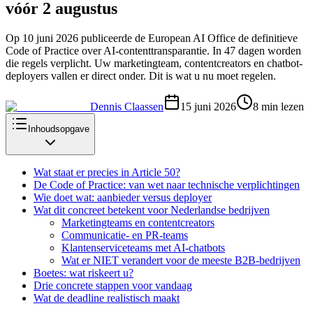
vóór 2 augustus
Op 10 juni 2026 publiceerde de European AI Office de definitieve
Code of Practice over AI-contenttransparantie. In 47 dagen worden
die regels verplicht. Uw marketingteam, contentcreators en chatbot-
deployers vallen er direct onder. Dit is wat u nu moet regelen.
Dennis Claassen
15 juni 2026
8
min lezen
Inhoudsopgave
Wat staat er precies in Article 50?
De Code of Practice: van wet naar technische verplichtingen
Wie doet wat: aanbieder versus deployer
Wat dit concreet betekent voor Nederlandse bedrijven
Marketingteams en contentcreators
Communicatie- en PR-teams
Klantenserviceteams met AI-chatbots
Wat er NIET verandert voor de meeste B2B-bedrijven
Boetes: wat riskeert u?
Drie concrete stappen voor vandaag
Wat de deadline realistisch maakt