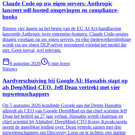
Claude Code op uw eigen servers: Anthropic
lanceert self-hosted omgevingen en compliance-
hooks
Binnen vier dagen na het begin van de EU AI Act-handhaving
lanceerde Anthropic twee enterprise-features: Claude Code-sessies
draaien voortaan op uw eigen servers, en elke medewerkersbijdrage
wordt via uw eigen DLP-server gerouteerd vóórdat het model die
ziet. Geen toeval, wel relevant.
8 augustus 2026
6
min lezen
Nieuws
Aardverschuiving bij Google AI: Hassabis stapt op
als DeepMind-CEO, Jeff Dean vertrekt met vier
topwetenschappers
Op 5 augustus 2026 kondigde Google aan dat Demis Hassabis
aftreedt als CEO van Google DeepMind en dat chief scientist Jeff
Dean het bedrijf na 27 jaar verlaat. Hassabis wordt chairman en
chief scientist bij Alphabet; DeepMind-CTO Koray Kavukcuoglu
neemt de dagelijkse leiding over. Dean vertrekt samen met drie
topwetenschappers om Discovery Loop op te richten: een startup