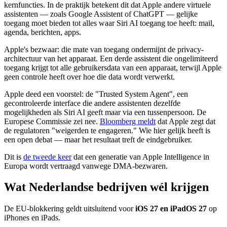
kernfuncties. In de praktijk betekent dit dat Apple andere virtuele
assistenten — zoals Google Assistent of ChatGPT — gelijke
toegang moet bieden tot alles waar Siri AI toegang toe heeft: mail,
agenda, berichten, apps.
Apple's bezwaar: die mate van toegang ondermijnt de privacy-
architectuur van het apparaat. Een derde assistent die ongelimiteerd
toegang krijgt tot alle gebruikersdata van een apparaat, terwijl Apple
geen controle heeft over hoe die data wordt verwerkt.
Apple deed een voorstel: de "Trusted System Agent", een
gecontroleerde interface die andere assistenten dezelfde
mogelijkheden als Siri AI geeft maar via een tussenpersoon. De
Europese Commissie zei nee.
Bloomberg meldt
dat Apple zegt dat
de regulatoren "weigerden te engageren." Wie hier gelijk heeft is
een open debat — maar het resultaat treft de eindgebruiker.
Dit is
de tweede keer
dat een generatie van Apple Intelligence in
Europa wordt vertraagd vanwege DMA-bezwaren.
Wat Nederlandse bedrijven wél krijgen
De EU-blokkering geldt uitsluitend voor
iOS 27 en iPadOS 27
op
iPhones en iPads.