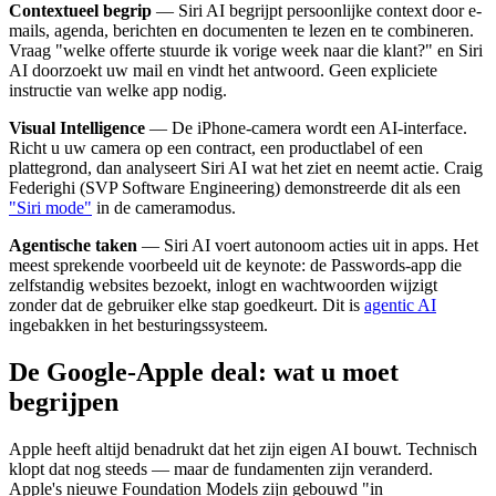
Contextueel begrip
— Siri AI begrijpt persoonlijke context door e-
mails, agenda, berichten en documenten te lezen en te combineren.
Vraag "welke offerte stuurde ik vorige week naar die klant?" en Siri
AI doorzoekt uw mail en vindt het antwoord. Geen expliciete
instructie van welke app nodig.
Visual Intelligence
— De iPhone-camera wordt een AI-interface.
Richt u uw camera op een contract, een productlabel of een
plattegrond, dan analyseert Siri AI wat het ziet en neemt actie. Craig
Federighi (SVP Software Engineering) demonstreerde dit als een
"Siri mode"
in de cameramodus.
Agentische taken
— Siri AI voert autonoom acties uit in apps. Het
meest sprekende voorbeeld uit de keynote: de Passwords-app die
zelfstandig websites bezoekt, inlogt en wachtwoorden wijzigt
zonder dat de gebruiker elke stap goedkeurt. Dit is
agentic AI
ingebakken in het besturingssysteem.
De Google-Apple deal: wat u moet
begrijpen
Apple heeft altijd benadrukt dat het zijn eigen AI bouwt. Technisch
klopt dat nog steeds — maar de fundamenten zijn veranderd.
Apple's nieuwe Foundation Models zijn gebouwd "in