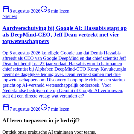
8 augustus 2026
6
min lezen
Nieuws
Aardverschuiving bij Google AI: Hassabis stapt op
als DeepMind-CEO, Jeff Dean vertrekt met vier
topwetenschappers
Op 5 augustus 2026 kondigde Google aan dat Demis Hassabis
aftreedt als CEO van Google DeepMind en dat chief scientist Jeff
Dean het bedrijf na 27 jaar verlaat. Hassabis wordt chairman en
chief scientist bij Alphabet; DeepMind-CTO Koray Kavukcuoglu
neemt de dagelijkse leiding over. Dean vertrekt samen met drie
topwetenschappers om Discovery Loop op te richten: een startup
gericht op AI-versneld wetenschappelijk onderzoek. Voor
Nederlandse bedrijven die op Gemini of Google AI vertrouwen,
stelt dit een directe vraag: wat verandert er?
7 augustus 2026
7
min lezen
AI leren toepassen in je bedrijf?
Ontdek onze praktische AI trainingen voor teams.