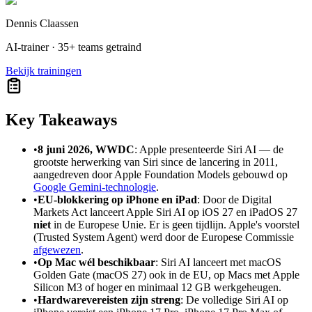
Dennis Claassen
AI-trainer · 35+ teams getraind
Bekijk trainingen
Key Takeaways
•
8 juni 2026, WWDC
: Apple presenteerde Siri AI — de
grootste herwerking van Siri since de lancering in 2011,
aangedreven door Apple Foundation Models gebouwd op
Google Gemini-technologie
.
•
EU-blokkering op iPhone en iPad
: Door de Digital
Markets Act lanceert Apple Siri AI op iOS 27 en iPadOS 27
niet
in de Europese Unie. Er is geen tijdlijn. Apple's voorstel
(Trusted System Agent) werd door de Europese Commissie
afgewezen
.
•
Op Mac wél beschikbaar
: Siri AI lanceert met macOS
Golden Gate (macOS 27) ook in de EU, op Macs met Apple
Silicon M3 of hoger en minimaal 12 GB werkgeheugen.
•
Hardwarevereisten zijn streng
: De volledige Siri AI op