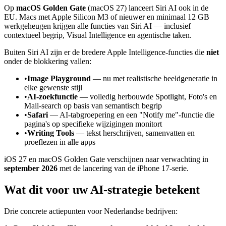
Op
macOS Golden Gate
(macOS 27) lanceert Siri AI ook in de
EU. Macs met Apple Silicon M3 of nieuwer en minimaal 12 GB
werkgeheugen krijgen alle functies van Siri AI — inclusief
contextueel begrip, Visual Intelligence en agentische taken.
Buiten Siri AI zijn er de bredere Apple Intelligence-functies die
niet
onder de blokkering vallen:
•
Image Playground
— nu met realistische beeldgeneratie in
elke gewenste stijl
•
AI-zoekfunctie
— volledig herbouwde Spotlight, Foto's en
Mail-search op basis van semantisch begrip
•
Safari
— AI-tabgroepering en een "Notify me"-functie die
pagina's op specifieke wijzigingen monitort
•
Writing Tools
— tekst herschrijven, samenvatten en
proeflezen in alle apps
iOS 27 en macOS Golden Gate verschijnen naar verwachting in
september 2026
met de lancering van de iPhone 17-serie.
Wat dit voor uw AI-strategie betekent
Drie concrete actiepunten voor Nederlandse bedrijven: