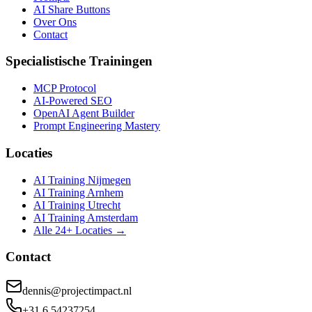
AI Share Buttons
Over Ons
Contact
Specialistische Trainingen
MCP Protocol
AI-Powered SEO
OpenAI Agent Builder
Prompt Engineering Mastery
Locaties
AI Training Nijmegen
AI Training Arnhem
AI Training Utrecht
AI Training Amsterdam
Alle 24+ Locaties →
Contact
dennis@projectimpact.nl
+31 6 54237254