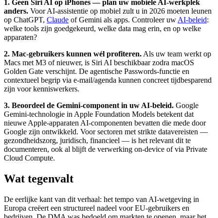
1. Geen Siri AI op iPhones — plan uw mobiele AI-werkplek
anders.
Voor AI-assistentie op mobiel zult u in 2026 moeten leunen
op ChatGPT,
Claude
of Gemini als apps. Controleer uw
AI-beleid
:
welke tools zijn goedgekeurd, welke data mag erin, en op welke
apparaten?
2. Mac-gebruikers kunnen wél profiteren.
Als uw team werkt op
Macs met M3 of nieuwer, is Siri AI beschikbaar zodra macOS
Golden Gate verschijnt. De agentische Passwords-functie en
contextueel begrip via e-mail/agenda kunnen concreet tijdbesparend
zijn voor kenniswerkers.
3. Beoordeel de Gemini-component in uw AI-beleid.
Google
Gemini-technologie in Apple Foundation Models betekent dat
nieuwe Apple-apparaten AI-componenten bevatten die mede door
Google zijn ontwikkeld. Voor sectoren met strikte datavereisten —
gezondheidszorg, juridisch, financieel — is het relevant dit te
documenteren, ook al blijft de verwerking on-device of via Private
Cloud Compute.
Wat tegenvalt
De eerlijke kant van dit verhaal: het tempo van AI-wetgeving in
Europa creëert een structureel nadeel voor EU-gebruikers en
bedrijven. De DMA was bedoeld om markten te openen, maar het