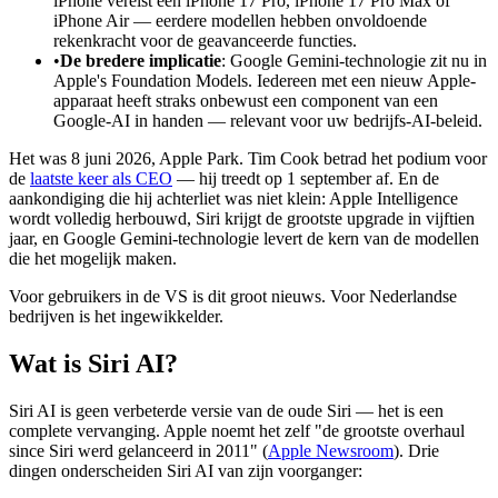
iPhone vereist een iPhone 17 Pro, iPhone 17 Pro Max of
iPhone Air — eerdere modellen hebben onvoldoende
rekenkracht voor de geavanceerde functies.
•
De bredere implicatie
: Google Gemini-technologie zit nu in
Apple's Foundation Models. Iedereen met een nieuw Apple-
apparaat heeft straks onbewust een component van een
Google-AI in handen — relevant voor uw bedrijfs-AI-beleid.
Het was 8 juni 2026, Apple Park. Tim Cook betrad het podium voor
de
laatste keer als CEO
— hij treedt op 1 september af. En de
aankondiging die hij achterliet was niet klein: Apple Intelligence
wordt volledig herbouwd, Siri krijgt de grootste upgrade in vijftien
jaar, en Google Gemini-technologie levert de kern van de modellen
die het mogelijk maken.
Voor gebruikers in de VS is dit groot nieuws. Voor Nederlandse
bedrijven is het ingewikkelder.
Wat is Siri AI?
Siri AI is geen verbeterde versie van de oude Siri — het is een
complete vervanging. Apple noemt het zelf "de grootste overhaul
since Siri werd gelanceerd in 2011" (
Apple Newsroom
). Drie
dingen onderscheiden Siri AI van zijn voorganger: