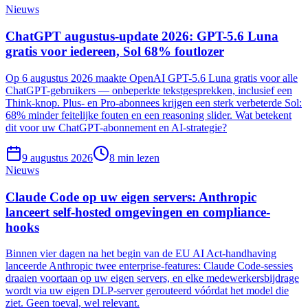
Nieuws
ChatGPT augustus-update 2026: GPT-5.6 Luna
gratis voor iedereen, Sol 68% foutlozer
Op 6 augustus 2026 maakte OpenAI GPT-5.6 Luna gratis voor alle
ChatGPT-gebruikers — onbeperkte tekstgesprekken, inclusief een
Think-knop. Plus- en Pro-abonnees krijgen een sterk verbeterde Sol:
68% minder feitelijke fouten en een reasoning slider. Wat betekent
dit voor uw ChatGPT-abonnement en AI-strategie?
9 augustus 2026
8
min lezen
Nieuws
Claude Code op uw eigen servers: Anthropic
lanceert self-hosted omgevingen en compliance-
hooks
Binnen vier dagen na het begin van de EU AI Act-handhaving
lanceerde Anthropic twee enterprise-features: Claude Code-sessies
draaien voortaan op uw eigen servers, en elke medewerkersbijdrage
wordt via uw eigen DLP-server gerouteerd vóórdat het model die
ziet. Geen toeval, wel relevant.