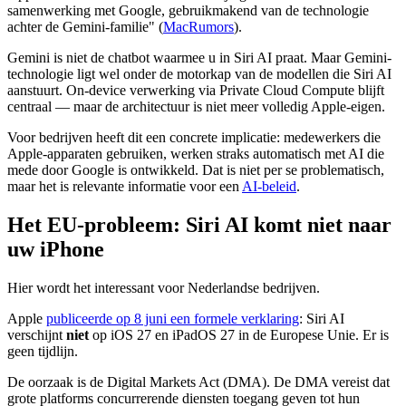
samenwerking met Google, gebruikmakend van de technologie
achter de Gemini-familie" (
MacRumors
).
Gemini is niet de chatbot waarmee u in Siri AI praat. Maar Gemini-
technologie ligt wel onder de motorkap van de modellen die Siri AI
aanstuurt. On-device verwerking via Private Cloud Compute blijft
centraal — maar de architectuur is niet meer volledig Apple-eigen.
Voor bedrijven heeft dit een concrete implicatie: medewerkers die
Apple-apparaten gebruiken, werken straks automatisch met AI die
mede door Google is ontwikkeld. Dat is niet per se problematisch,
maar het is relevante informatie voor een
AI-beleid
.
Het EU-probleem: Siri AI komt niet naar
uw iPhone
Hier wordt het interessant voor Nederlandse bedrijven.
Apple
publiceerde op 8 juni een formele verklaring
: Siri AI
verschijnt
niet
op iOS 27 en iPadOS 27 in de Europese Unie. Er is
geen tijdlijn.
De oorzaak is de Digital Markets Act (DMA). De DMA vereist dat
grote platforms concurrerende diensten toegang geven tot hun