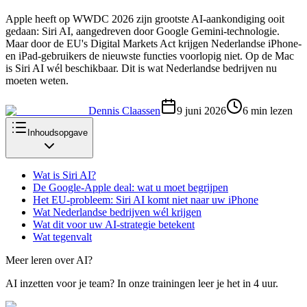
Apple heeft op WWDC 2026 zijn grootste AI-aankondiging ooit
gedaan: Siri AI, aangedreven door Google Gemini-technologie.
Maar door de EU's Digital Markets Act krijgen Nederlandse iPhone-
en iPad-gebruikers de nieuwste functies voorlopig niet. Op de Mac
is Siri AI wél beschikbaar. Dit is wat Nederlandse bedrijven nu
moeten weten.
Dennis Claassen
9 juni 2026
6
min lezen
Inhoudsopgave
Wat is Siri AI?
De Google-Apple deal: wat u moet begrijpen
Het EU-probleem: Siri AI komt niet naar uw iPhone
Wat Nederlandse bedrijven wél krijgen
Wat dit voor uw AI-strategie betekent
Wat tegenvalt
Meer leren over AI?
AI inzetten voor je team? In onze trainingen leer je het in 4 uur.