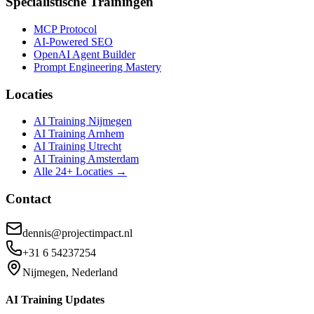
Specialistische Trainingen
MCP Protocol
AI-Powered SEO
OpenAI Agent Builder
Prompt Engineering Mastery
Locaties
AI Training Nijmegen
AI Training Arnhem
AI Training Utrecht
AI Training Amsterdam
Alle 24+ Locaties →
Contact
dennis@projectimpact.nl
+31 6 54237254
Nijmegen, Nederland
AI Training Updates